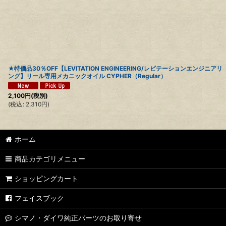
★特価品30％OFF【LEVITATION ENGINEERING/レビテーションエンジニアリ
ング】リール専用メカニックオイル CYPHER（Regular）
2,100
円
(税別)
(
税込
:
2,310
円
)
ホーム
商品カテゴリメニュー
ショッピングカート
フェイスブック
シマノ・ダイワ純正パーツのお取り寄せ