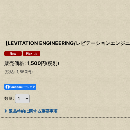
【LEVITATION ENGINEERING/レビテーションエン
販売価格
:
1,500
円
(税別)
(
税込
:
1,650
円
)
Facebookでシェア
数量
:
返品特約に関する重要事項