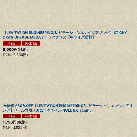
【LEVITATION ENGINEERING/レビテーションエンジニアリング】STICKY
DRAG GREASE MEGA / ドラググリス【中サイズ送料】
6,000
円
(税別)
(
税込
:
6,600
円
)
★特価品30％OFF【LEVITATION ENGINEERING/レビテーションエンジニアリ
ング】リール専用メカニックオイル NULL EX（Light）
1,750
円
(税別)
(
税込
:
1,925
円
)