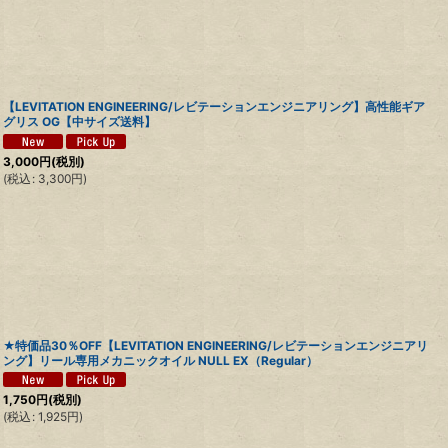
【LEVITATION ENGINEERING/レビテーションエンジニアリング】高性能ギア
グリス OG【中サイズ送料】
3,000
円
(税別)
(
税込
:
3,300
円
)
★特価品30％OFF【LEVITATION ENGINEERING/レビテーションエンジニアリ
ング】リール専用メカニックオイル NULL EX（Regular）
1,750
円
(税別)
(
税込
:
1,925
円
)