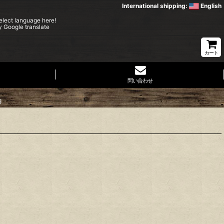
International shipping:
English
elect language here!
y Google translate
カート
問い合わせ
g