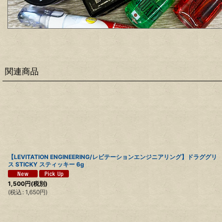
関連商品
【LEVITATION ENGINEERING/レビテーションエンジニアリング】ドラググリ
ス STICKY スティッキー 6g
1,500
円
(税別)
(
税込
:
1,650
円
)