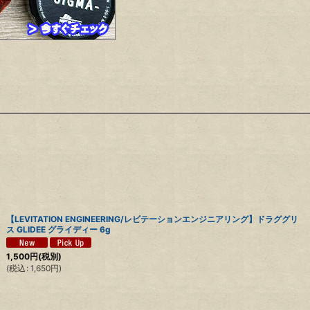
【LEVITATION ENGINEERING/レビテーションエンジニアリング】ドラググリ
ス GLIDEE グライディー 6g
1,500
円
(税別)
(
税込
:
1,650
円
)