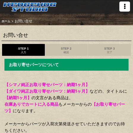
>
お問い合せ
ホーム
お問い合せ
STEP 1
STEP 2
STEP 3
入力
確認
完了
お取り寄せパーツについて
【シマノ純正お取り寄せパーツ：納期1ヶ月】
【ダイワ純正お取り寄せパーツ：納期1ヶ月】
などの、タイトルに
【納期1ヶ月】
の文言がある商品は、
在庫ありでカートに入る商品
もメーカーからの
【お取り寄せパー
ツ】
になります。
メーカーからパーツが入荷次第発送させていただきますのでお待
ちください。