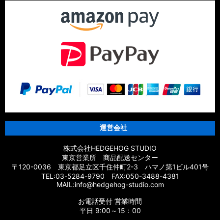
運営会社
株式会社HEDGEHOG STUDIO
東京営業所 商品配送センター
〒120-0036 東京都足立区千住仲町2-3 ハマノ第1ビル401号
TEL:03-5284-9790 FAX:050-3488-4381
MAIL:info@hedgehog-studio.com
お電話受付 営業時間
平日 9:00～15：00