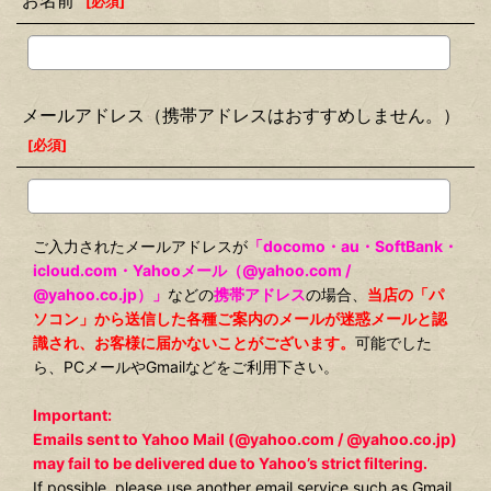
お名前
[
必須
]
メールアドレス（携帯アドレスはおすすめしません。）
[
必須
]
ご入力されたメールアドレスが
「docomo・au・SoftBank・
icloud.com・Yahooメール（@yahoo.com /
@yahoo.co.jp）」
などの
携帯アドレス
の場合、
当店の「パ
ソコン」から送信した各種ご案内のメールが迷惑メールと認
識され、お客様に届かないことがございます。
可能でした
ら、PCメールやGmailなどをご利用下さい。
Important:
Emails sent to Yahoo Mail (@yahoo.com / @yahoo.co.jp)
may fail to be delivered due to Yahoo’s strict filtering.
If possible, please use another email service such as Gmail