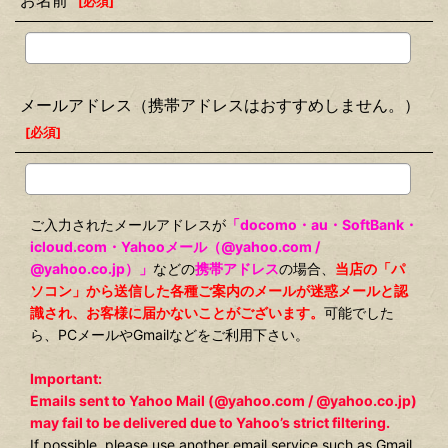
お名前
[
必須
]
メールアドレス（携帯アドレスはおすすめしません。）
[
必須
]
ご入力されたメールアドレスが
「docomo・au・SoftBank・
icloud.com・Yahooメール（@yahoo.com /
@yahoo.co.jp）」
などの
携帯アドレス
の場合、
当店の「パ
ソコン」から送信した各種ご案内のメールが迷惑メールと認
識され、お客様に届かないことがございます。
可能でした
ら、PCメールやGmailなどをご利用下さい。
Important:
Emails sent to Yahoo Mail (@yahoo.com / @yahoo.co.jp)
may fail to be delivered due to Yahoo’s strict filtering.
If possible, please use another email service such as Gmail