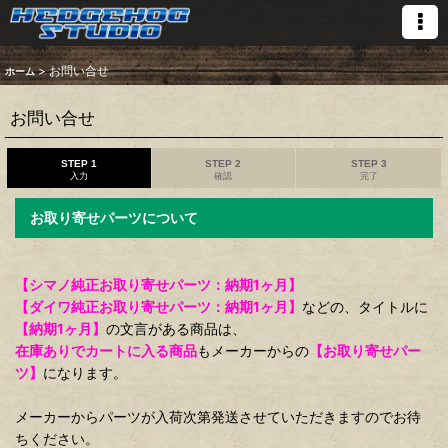
>
お問い合せ
ホーム
お問い合せ
STEP 1
STEP 2
STEP 3
入力
確認
完了
お取り寄せパーツについて
【シマノ純正お取り寄せパーツ：納期1ヶ月】
【ダイワ純正お取り寄せパーツ：納期1ヶ月】
などの、タイトルに
【納期1ヶ月】
の文言がある商品は、
在庫ありでカートに入る商品
もメーカーからの
【お取り寄せパー
ツ】
になります。
メーカーからパーツが入荷次第発送させていただきますのでお待
ちください。