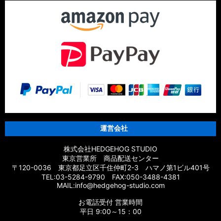
運営会社
株式会社HEDGEHOG STUDIO
東京営業所 商品配送センター
〒120-0036 東京都足立区千住仲町2-3 ハマノ第1ビル401号
TEL:03-5284-9790 FAX:050-3488-4381
MAIL:info@hedgehog-studio.com
お電話受付 営業時間
平日 9:00～15：00