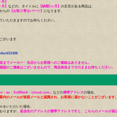
ヶ月】
ヶ月】
などの、タイトルに
【納期1ヶ月】
の文言がある商品は、
からの
【お取り寄せパーツ】
になります。
ていただきますのでお待ちください。
ございます
oduct/21426
送までメーカー・当店からお客様へのご連絡はありません。
確認のご連絡はございませんので、商品発送までそのままお待ちください。
o・au・SoftBank・icloud.com」
などの
携帯アドレス
の場合、
案内のメールが迷惑メールと認識され、お客様に届かないことがございます
ルをいただいた場合、
おりますが、
返信先のアドレスが携帯アドレスですと、こちらのメールが届