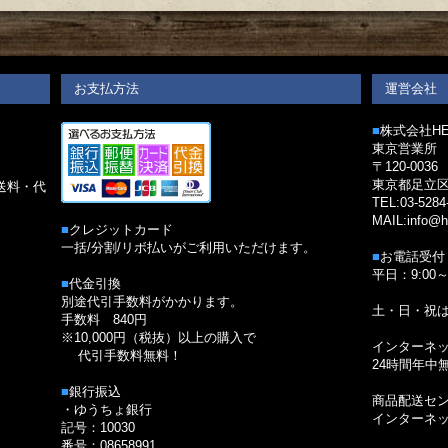
お支払方法
運営会社
■
株式会社HED
東京営業所
〒120-0036
。
東京都足立区
送料・代
TEL:03-5284
MAIL:info@h
■
クレジットカード
一括/分割/リボ払いがご利用いただけます。
■
お電話受付
平日：9:00～
■
代金引換
別途代引手数料がかかります。
土・日・祝
手数料 840円
※10,000円（税抜）以上の購入で
インターネ
代引手数料無料！
24時間年中
■
銀行振込
商品配送セ
・ゆうちょ銀行
インターネ
記号：10030
番号：08658991