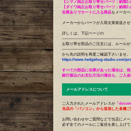
【シマノ純正お取り寄せパーツ：納期1
【ダイワ純正お取り寄せパーツ：納期1
在庫ありでカートに入る商品
もメーカー
メーカーからパーツが入荷次第発送させ
詳しくは、下記ページの
------------------------------------------------------
お取り寄せ部品のご注文には、ルールが
------------------------------------------------------
から先の説明を再度ご確認下さいませ。
https://www.hedgehog-studio.com/pr
すべての部品に在庫があった場合は、発
銀行振込のお支払方法の場合も、ご入金
メールアドレスについて
ご入力されたメールアドレスが
「docom
当店の「パソコン」から送信した各種ご
お問い合わせやご質問などで当店にメー
必ず全てのメールにご返信を差し上げて