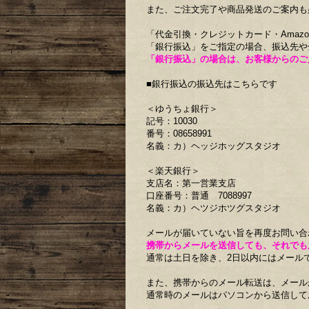
また、ご注文完了や商品発送のご案内も
「代金引換・クレジットカード・Amazo
「銀行振込」をご指定の場合、振込先や
「銀行振込」の場合は、お客様からのご
■銀行振込の振込先はこちらです
＜ゆうちょ銀行＞
記号：10030
番号：08658991
名義：カ）ヘッジホッグスタジオ
＜楽天銀行＞
支店名：第一営業支店
口座番号：普通 7088997
名義：カ）ヘツジホツグスタジオ
メールが届いていない旨を再度お問い合
携帯からメールを送信しても、それでも
通常は土日を除き、2日以内にはメール
また、携帯からのメール転送は、メール
通常時のメールはパソコンから送信して