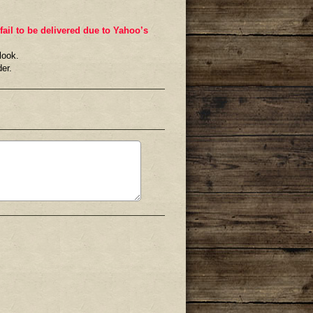
il to be delivered due to Yahoo’s
look.
er.