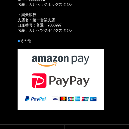
名義：カ）ヘッジホッグスタジオ
・楽天銀行
支店名：第一営業支店
口座番号：普通 7088997
名義：カ）ヘツジホツグスタジオ
■
その他