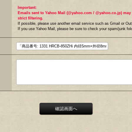
Important:
Emails sent to Yahoo Mail (@yahoo.com / @yahoo.co.jp) may fa
strict filtering.
If possible, please use another email service such as Gmail or Out
If you use Yahoo Mail, please be sure to check your spam/junk fold