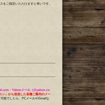
レスをご指定いただけますと幸いです。
ud.com・Yahooメール（@yahoo.co
コン」から送信した各種ご案内のメー
。
可能でしたら、PCメールやGmailな