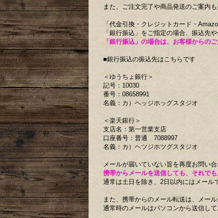
また、ご注文完了や商品発送のご案内も
「代金引換・クレジットカード・Amazo
「銀行振込」をご指定の場合、振込先や
「銀行振込」の場合は、お客様からのご
■銀行振込の振込先はこちらです
＜ゆうちょ銀行＞
記号：10030
番号：08658991
名義：カ）ヘッジホッグスタジオ
＜楽天銀行＞
支店名：第一営業支店
口座番号：普通 7088997
名義：カ）ヘツジホツグスタジオ
メールが届いていない旨を再度お問い合
携帯からメールを送信しても、それでも
通常は土日を除き、2日以内にはメール
また、携帯からのメール転送は、メール
通常時のメールはパソコンから送信して