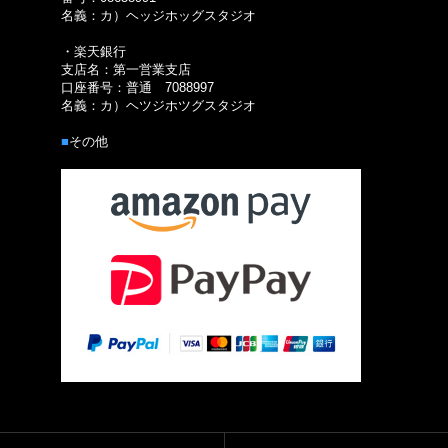
名義：カ）ヘッジホッグスタジオ
・楽天銀行
支店名：第一営業支店
口座番号：普通 7088997
名義：カ）ヘツジホツグスタジオ
■
その他