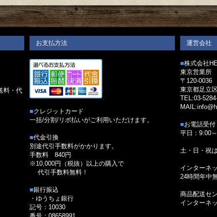
お支払方法
運営会社
■
株式会社HED
東京営業所
〒120-0036
。
東京都足立区
送料・代
TEL:03-5284
MAIL:info@h
■
クレジットカード
一括/分割/リボ払いがご利用いただけます。
■
お電話受付
平日：9:00～
■
代金引換
別途代引手数料がかかります。
土・日・祝
手数料 840円
※10,000円（税抜）以上の購入で
インターネ
代引手数料無料！
24時間年中
■
銀行振込
商品配送セ
・ゆうちょ銀行
インターネ
記号：10030
番号：08658991