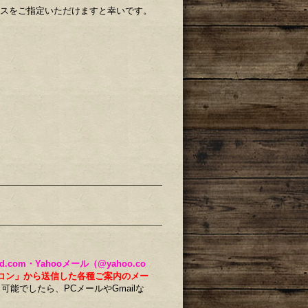
レスをご指定いただけますと幸いです。
ud.com・Yahooメール（@yahoo.co
コン」から送信した各種ご案内のメー
。
可能でしたら、PCメールやGmailな