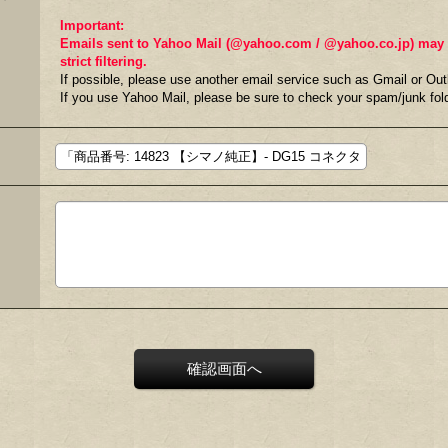
Important:
Emails sent to Yahoo Mail (@yahoo.com / @yahoo.co.jp) may fa
strict filtering.
If possible, please use another email service such as Gmail or Out
If you use Yahoo Mail, please be sure to check your spam/junk fold