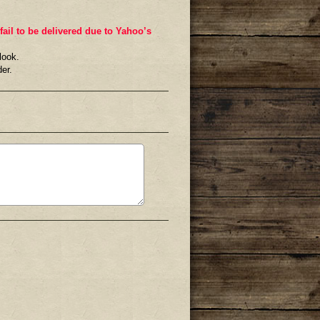
il to be delivered due to Yahoo’s
look.
er.