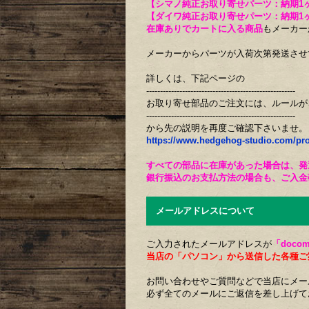
【シマノ純正お取り寄せパーツ：納期1
【ダイワ純正お取り寄せパーツ：納期1
在庫ありでカートに入る商品
もメーカー
メーカーからパーツが入荷次第発送させ
詳しくは、下記ページの
------------------------------------------------------
お取り寄せ部品のご注文には、ルールが
------------------------------------------------------
から先の説明を再度ご確認下さいませ。
https://www.hedgehog-studio.com/pr
すべての部品に在庫があった場合は、発
銀行振込のお支払方法の場合も、ご入金
メールアドレスについて
ご入力されたメールアドレスが
「docom
当店の「パソコン」から送信した各種ご
お問い合わせやご質問などで当店にメー
必ず全てのメールにご返信を差し上げて