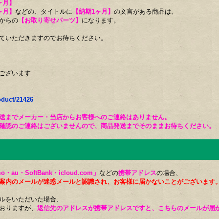
ヶ月】
ヶ月】
などの、タイトルに
【納期1ヶ月】
の文言がある商品は、
からの
【お取り寄せパーツ】
になります。
ていただきますのでお待ちください。
ございます
oduct/21426
送までメーカー・当店からお客様へのご連絡はありません。
確認のご連絡はございませんので、商品発送までそのままお待ちください。
o・au・SoftBank・icloud.com」
などの
携帯アドレス
の場合、
案内のメールが迷惑メールと認識され、お客様に届かないことがございます
ルをいただいた場合、
おりますが、
返信先のアドレスが携帯アドレスですと、こちらのメールが届