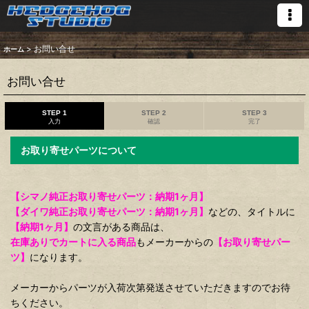
>
お問い合せ
ホーム
お問い合せ
STEP 1
STEP 2
STEP 3
入力
確認
完了
お取り寄せパーツについて
【シマノ純正お取り寄せパーツ：納期1ヶ月】
【ダイワ純正お取り寄せパーツ：納期1ヶ月】
などの、タイトルに
【納期1ヶ月】
の文言がある商品は、
在庫ありでカートに入る商品
もメーカーからの
【お取り寄せパー
ツ】
になります。
メーカーからパーツが入荷次第発送させていただきますのでお待
ちください。