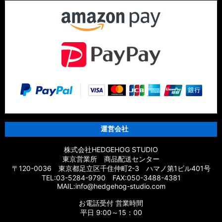
運営会社
株式会社HEDGEHOG STUDIO
東京営業所 商品配送センター
〒120-0036 東京都足立区千住仲町2-3 ハマノ第1ビル401号
TEL:03-5284-9790 FAX:050-3488-4381
MAIL:info@hedgehog-studio.com
お電話受付 営業時間
平日 9:00～15：00