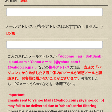
お名前
[
必須
]
メールアドレス（携帯アドレスはおすすめしません。）
[
必須
]
ご入力されたメールアドレスが
「docomo・au・SoftBank・
icloud.com・Yahooメール（@yahoo.com /
@yahoo.co.jp）」
などの
携帯アドレス
の場合、
当店の「パ
ソコン」から送信した各種ご案内のメールが迷惑メールと認
識され、お客様に届かないことがございます。
可能でした
ら、PCメールやGmailなどをご利用下さい。
Important:
Emails sent to Yahoo Mail (@yahoo.com / @yahoo.co.jp)
may fail to be delivered due to Yahoo’s strict filtering.
If possible, please use another email service such as Gmail