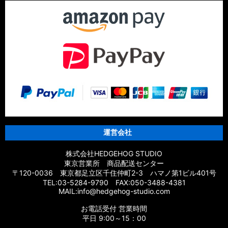
運営会社
株式会社HEDGEHOG STUDIO
東京営業所 商品配送センター
〒120-0036 東京都足立区千住仲町2-3 ハマノ第1ビル401号
TEL:03-5284-9790 FAX:050-3488-4381
MAIL:info@hedgehog-studio.com
お電話受付 営業時間
平日 9:00～15：00