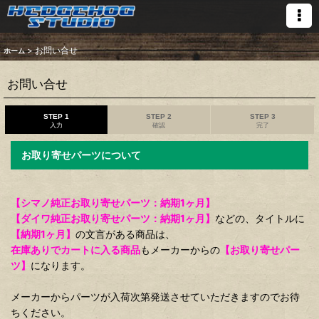
>
お問い合せ
ホーム
お問い合せ
STEP 1
STEP 2
STEP 3
入力
確認
完了
お取り寄せパーツについて
【シマノ純正お取り寄せパーツ：納期1ヶ月】
【ダイワ純正お取り寄せパーツ：納期1ヶ月】
などの、タイトルに
【納期1ヶ月】
の文言がある商品は、
在庫ありでカートに入る商品
もメーカーからの
【お取り寄せパー
ツ】
になります。
メーカーからパーツが入荷次第発送させていただきますのでお待
ちください。