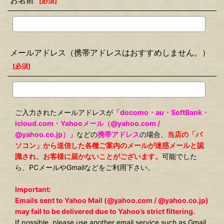
お名前
[
必須
]
メールアドレス（携帯アドレスはおすすめしません。）
[
必須
]
ご入力されたメールアドレスが
「docomo・au・SoftBank・
icloud.com・Yahooメール（@yahoo.com /
@yahoo.co.jp）」
などの
携帯アドレス
の場合、
当店の「パ
ソコン」から送信した各種ご案内のメールが迷惑メールと認
識され、お客様に届かないことがございます。
可能でした
ら、PCメールやGmailなどをご利用下さい。
Important:
Emails sent to Yahoo Mail (@yahoo.com / @yahoo.co.jp)
may fail to be delivered due to Yahoo’s strict filtering.
If possible, please use another email service such as Gmail