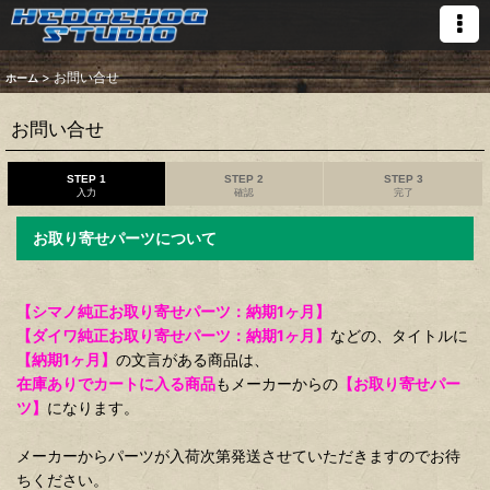
>
お問い合せ
ホーム
お問い合せ
STEP 1
STEP 2
STEP 3
入力
確認
完了
お取り寄せパーツについて
【シマノ純正お取り寄せパーツ：納期1ヶ月】
【ダイワ純正お取り寄せパーツ：納期1ヶ月】
などの、タイトルに
【納期1ヶ月】
の文言がある商品は、
在庫ありでカートに入る商品
もメーカーからの
【お取り寄せパー
ツ】
になります。
メーカーからパーツが入荷次第発送させていただきますのでお待
ちください。