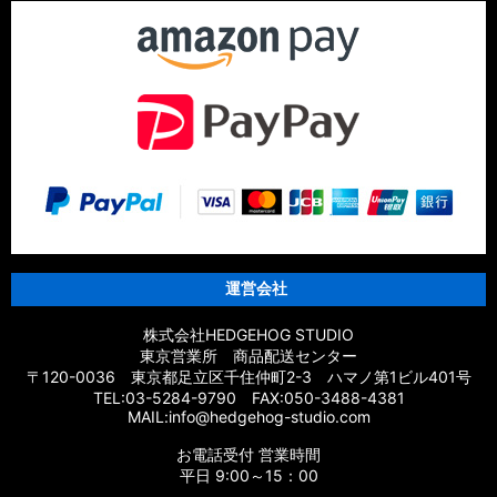
運営会社
株式会社HEDGEHOG STUDIO
東京営業所 商品配送センター
〒120-0036 東京都足立区千住仲町2-3 ハマノ第1ビル401号
TEL:03-5284-9790 FAX:050-3488-4381
MAIL:info@hedgehog-studio.com
お電話受付 営業時間
平日 9:00～15：00