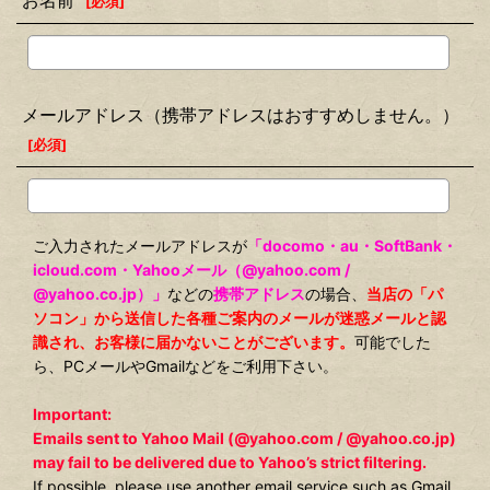
お名前
[
必須
]
メールアドレス（携帯アドレスはおすすめしません。）
[
必須
]
ご入力されたメールアドレスが
「docomo・au・SoftBank・
icloud.com・Yahooメール（@yahoo.com /
@yahoo.co.jp）」
などの
携帯アドレス
の場合、
当店の「パ
ソコン」から送信した各種ご案内のメールが迷惑メールと認
識され、お客様に届かないことがございます。
可能でした
ら、PCメールやGmailなどをご利用下さい。
Important:
Emails sent to Yahoo Mail (@yahoo.com / @yahoo.co.jp)
may fail to be delivered due to Yahoo’s strict filtering.
If possible, please use another email service such as Gmail