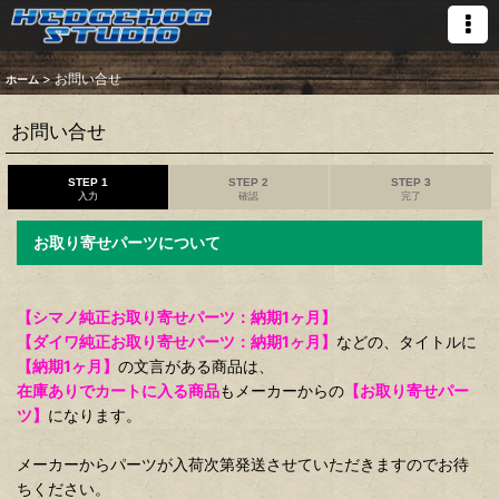
>
お問い合せ
ホーム
お問い合せ
STEP 1
STEP 2
STEP 3
入力
確認
完了
お取り寄せパーツについて
【シマノ純正お取り寄せパーツ：納期1ヶ月】
【ダイワ純正お取り寄せパーツ：納期1ヶ月】
などの、タイトルに
【納期1ヶ月】
の文言がある商品は、
在庫ありでカートに入る商品
もメーカーからの
【お取り寄せパー
ツ】
になります。
メーカーからパーツが入荷次第発送させていただきますのでお待
ちください。