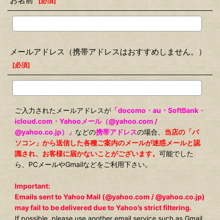
お名前
[
必須
]
メールアドレス（携帯アドレスはおすすめしません。）
[
必須
]
ご入力されたメールアドレスが
「docomo・au・SoftBank・
icloud.com・Yahooメール（@yahoo.com /
@yahoo.co.jp）」
などの
携帯アドレス
の場合、
当店の「パ
ソコン」から送信した各種ご案内のメールが迷惑メールと認
識され、お客様に届かないことがございます。
可能でした
ら、PCメールやGmailなどをご利用下さい。
Important:
Emails sent to Yahoo Mail (@yahoo.com / @yahoo.co.jp)
may fail to be delivered due to Yahoo’s strict filtering.
If possible, please use another email service such as Gmail