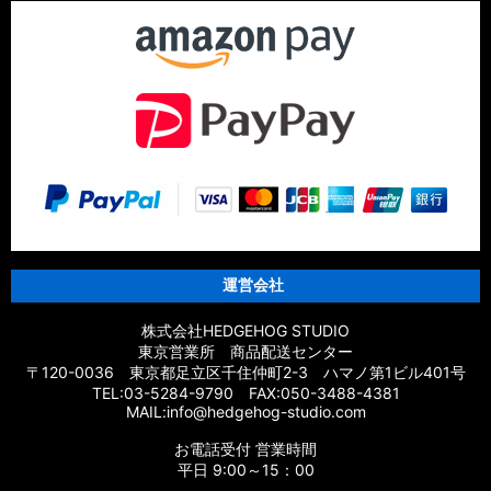
運営会社
株式会社HEDGEHOG STUDIO
東京営業所 商品配送センター
〒120-0036 東京都足立区千住仲町2-3 ハマノ第1ビル401号
TEL:03-5284-9790 FAX:050-3488-4381
MAIL:info@hedgehog-studio.com
お電話受付 営業時間
平日 9:00～15：00