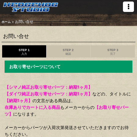
>
お問い合せ
ホーム
お問い合せ
STEP 1
STEP 2
STEP 3
入力
確認
完了
お取り寄せパーツについて
【シマノ純正お取り寄せパーツ：納期1ヶ月】
【ダイワ純正お取り寄せパーツ：納期1ヶ月】
などの、タイトルに
【納期1ヶ月】
の文言がある商品は、
在庫ありでカートに入る商品
もメーカーからの
【お取り寄せパー
ツ】
になります。
メーカーからパーツが入荷次第発送させていただきますのでお待
ちください。