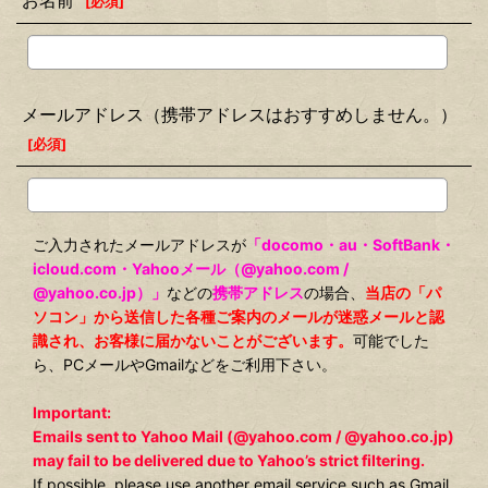
お名前
[
必須
]
メールアドレス（携帯アドレスはおすすめしません。）
[
必須
]
ご入力されたメールアドレスが
「docomo・au・SoftBank・
icloud.com・Yahooメール（@yahoo.com /
@yahoo.co.jp）」
などの
携帯アドレス
の場合、
当店の「パ
ソコン」から送信した各種ご案内のメールが迷惑メールと認
識され、お客様に届かないことがございます。
可能でした
ら、PCメールやGmailなどをご利用下さい。
Important:
Emails sent to Yahoo Mail (@yahoo.com / @yahoo.co.jp)
may fail to be delivered due to Yahoo’s strict filtering.
If possible, please use another email service such as Gmail