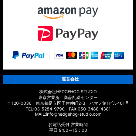
運営会社
株式会社HEDGEHOG STUDIO
東京営業所 商品配送センター
〒120-0036 東京都足立区千住仲町2-3 ハマノ第1ビル401号
TEL:03-5284-9790 FAX:050-3488-4381
MAIL:info@hedgehog-studio.com
お電話受付 営業時間
平日 9:00～15：00