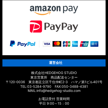
運営会社
株式会社HEDGEHOG STUDIO
東京営業所 商品配送センター
〒120-0036 東京都足立区千住仲町2-3 ハマノ第1ビル401号
TEL:03-5284-9790 FAX:050-3488-4381
MAIL:info@hedgehog-studio.com
お電話受付 営業時間
平日 9:00～15：00