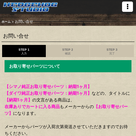
>
お問い合せ
ホーム
お問い合せ
STEP 1
STEP 2
STEP 3
入力
確認
完了
お取り寄せパーツについて
【シマノ純正お取り寄せパーツ：納期1ヶ月】
【ダイワ純正お取り寄せパーツ：納期1ヶ月】
などの、タイトルに
【納期1ヶ月】
の文言がある商品は、
在庫ありでカートに入る商品
もメーカーからの
【お取り寄せパー
ツ】
になります。
メーカーからパーツが入荷次第発送させていただきますのでお待
ちください。