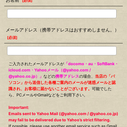
お名前
[
必須
]
メールアドレス（携帯アドレスはおすすめしません。）
[
必須
]
ご入力されたメールアドレスが
「docomo・au・SoftBank・
icloud.com・Yahooメール（@yahoo.com /
@yahoo.co.jp）」
などの
携帯アドレス
の場合、
当店の「パ
ソコン」から送信した各種ご案内のメールが迷惑メールと認
識され、お客様に届かないことがございます。
可能でした
ら、PCメールやGmailなどをご利用下さい。
Important:
Emails sent to Yahoo Mail (@yahoo.com / @yahoo.co.jp)
may fail to be delivered due to Yahoo’s strict filtering.
If possible, please use another email service such as Gmail