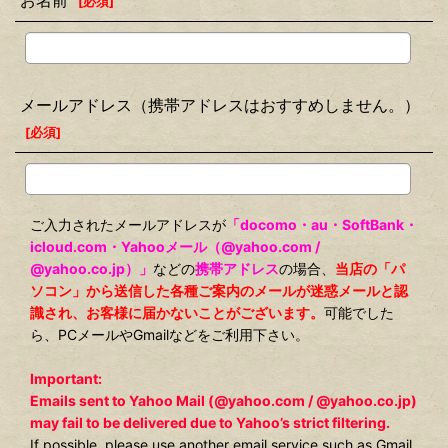
お名前
[
必須
]
メールアドレス（携帯アドレスはおすすめしません。）
[
必須
]
ご入力されたメールアドレスが
「docomo・au・SoftBank・
icloud.com・Yahooメール（@yahoo.com /
@yahoo.co.jp）」
などの
携帯アドレス
の場合、
当店の「パ
ソコン」から送信した各種ご案内のメールが迷惑メールと認
識され、お客様に届かないことがございます。
可能でした
ら、PCメールやGmailなどをご利用下さい。
Important:
Emails sent to Yahoo Mail (@yahoo.com / @yahoo.co.jp)
may fail to be delivered due to Yahoo’s strict filtering.
If possible, please use another email service such as Gmail