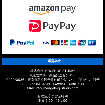
運営会社
株式会社HEDGEHOG STUDIO
東京営業所 商品配送センター
〒120-0036 東京都足立区千住仲町2-3 ハマノ第1ビル401号
TEL:03-5284-9790 FAX:050-3488-4381
MAIL:info@hedgehog-studio.com
お電話受付 営業時間
平日 9:00～15：00