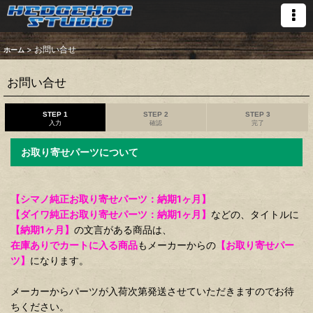
>
お問い合せ
ホーム
お問い合せ
STEP 1
STEP 2
STEP 3
入力
確認
完了
お取り寄せパーツについて
【シマノ純正お取り寄せパーツ：納期1ヶ月】
【ダイワ純正お取り寄せパーツ：納期1ヶ月】
などの、タイトルに
【納期1ヶ月】
の文言がある商品は、
在庫ありでカートに入る商品
もメーカーからの
【お取り寄せパー
ツ】
になります。
メーカーからパーツが入荷次第発送させていただきますのでお待
ちください。