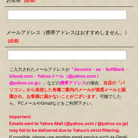
お名前
[
必須
]
メールアドレス（携帯アドレスはおすすめしません。）
[
必須
]
ご入力されたメールアドレスが
「docomo・au・SoftBank・
icloud.com・Yahooメール（@yahoo.com /
@yahoo.co.jp）」
などの
携帯アドレス
の場合、
当店の「パ
ソコン」から送信した各種ご案内のメールが迷惑メールと認
識され、お客様に届かないことがございます。
可能でした
ら、PCメールやGmailなどをご利用下さい。
Important:
Emails sent to Yahoo Mail (@yahoo.com / @yahoo.co.jp)
may fail to be delivered due to Yahoo’s strict filtering.
If possible, please use another email service such as Gmail