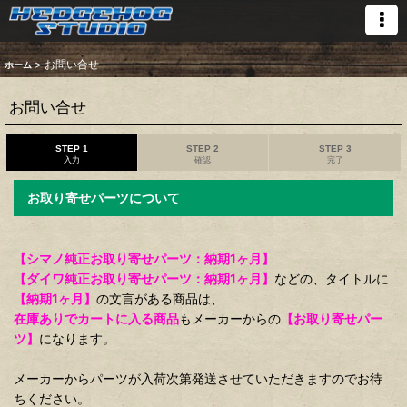
>
お問い合せ
ホーム
お問い合せ
STEP 1
STEP 2
STEP 3
入力
確認
完了
お取り寄せパーツについて
【シマノ純正お取り寄せパーツ：納期1ヶ月】
【ダイワ純正お取り寄せパーツ：納期1ヶ月】
などの、タイトルに
【納期1ヶ月】
の文言がある商品は、
在庫ありでカートに入る商品
もメーカーからの
【お取り寄せパー
ツ】
になります。
メーカーからパーツが入荷次第発送させていただきますのでお待
ちください。