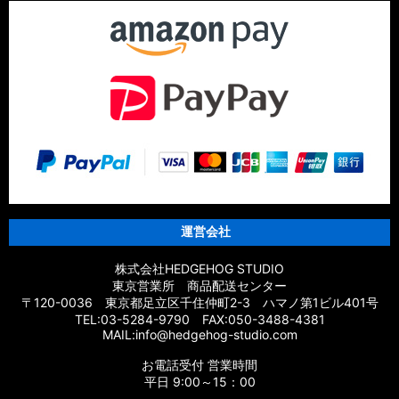
運営会社
株式会社HEDGEHOG STUDIO
東京営業所 商品配送センター
〒120-0036 東京都足立区千住仲町2-3 ハマノ第1ビル401号
TEL:03-5284-9790 FAX:050-3488-4381
MAIL:info@hedgehog-studio.com
お電話受付 営業時間
平日 9:00～15：00