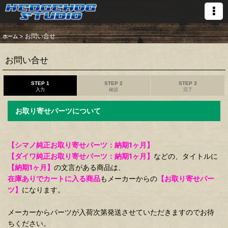
>
お問い合せ
ホーム
お問い合せ
STEP 1
STEP 2
STEP 3
入力
確認
完了
お取り寄せパーツについて
【シマノ純正お取り寄せパーツ：納期1ヶ月】
【ダイワ純正お取り寄せパーツ：納期1ヶ月】
などの、タイトルに
【納期1ヶ月】
の文言がある商品は、
在庫ありでカートに入る商品
もメーカーからの
【お取り寄せパー
ツ】
になります。
メーカーからパーツが入荷次第発送させていただきますのでお待
ちください。