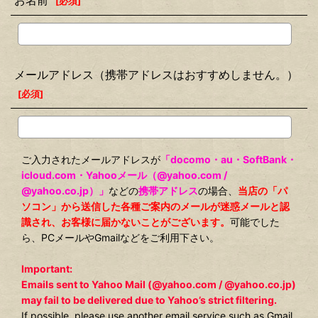
お名前
[
必須
]
メールアドレス（携帯アドレスはおすすめしません。）
[
必須
]
ご入力されたメールアドレスが
「docomo・au・SoftBank・
icloud.com・Yahooメール（@yahoo.com /
@yahoo.co.jp）」
などの
携帯アドレス
の場合、
当店の「パ
ソコン」から送信した各種ご案内のメールが迷惑メールと認
識され、お客様に届かないことがございます。
可能でした
ら、PCメールやGmailなどをご利用下さい。
Important:
Emails sent to Yahoo Mail (@yahoo.com / @yahoo.co.jp)
may fail to be delivered due to Yahoo’s strict filtering.
If possible, please use another email service such as Gmail