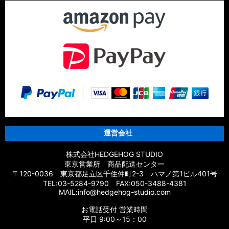
運営会社
株式会社HEDGEHOG STUDIO
東京営業所 商品配送センター
〒120-0036 東京都足立区千住仲町2-3 ハマノ第1ビル401号
TEL:03-5284-9790 FAX:050-3488-4381
MAIL:info@hedgehog-studio.com
お電話受付 営業時間
平日 9:00～15：00