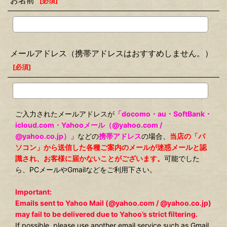
お名前
[
必須
]
メールアドレス（携帯アドレスはおすすめしません。）
[
必須
]
ご入力されたメールアドレスが
「docomo・au・SoftBank・
icloud.com・Yahooメール（@yahoo.com /
@yahoo.co.jp）」
などの
携帯アドレス
の場合、
当店の「パ
ソコン」から送信した各種ご案内のメールが迷惑メールと認
識され、お客様に届かないことがございます。
可能でした
ら、PCメールやGmailなどをご利用下さい。
Important:
Emails sent to Yahoo Mail (@yahoo.com / @yahoo.co.jp)
may fail to be delivered due to Yahoo’s strict filtering.
If possible, please use another email service such as Gmail