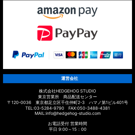
運営会社
株式会社HEDGEHOG STUDIO
東京営業所 商品配送センター
〒120-0036 東京都足立区千住仲町2-3 ハマノ第1ビル401号
TEL:03-5284-9790 FAX:050-3488-4381
MAIL:info@hedgehog-studio.com
お電話受付 営業時間
平日 9:00～15：00