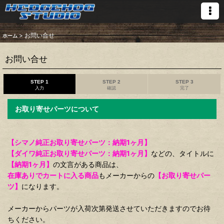
>
お問い合せ
ホーム
お問い合せ
STEP 1
STEP 2
STEP 3
入力
確認
完了
お取り寄せパーツについて
【シマノ純正お取り寄せパーツ：納期1ヶ月】
【ダイワ純正お取り寄せパーツ：納期1ヶ月】
などの、タイトルに
【納期1ヶ月】
の文言がある商品は、
在庫ありでカートに入る商品
もメーカーからの
【お取り寄せパー
ツ】
になります。
メーカーからパーツが入荷次第発送させていただきますのでお待
ちください。