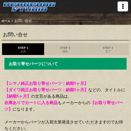
>
お問い合せ
ホーム
お問い合せ
STEP 1
STEP 2
STEP 3
入力
確認
完了
お取り寄せパーツについて
【シマノ純正お取り寄せパーツ：納期1ヶ月】
【ダイワ純正お取り寄せパーツ：納期1ヶ月】
などの、タイトルに
【納期1ヶ月】
の文言がある商品は、
在庫ありでカートに入る商品
もメーカーからの
【お取り寄せパー
ツ】
になります。
メーカーからパーツが入荷次第発送させていただきますのでお待
ちください。