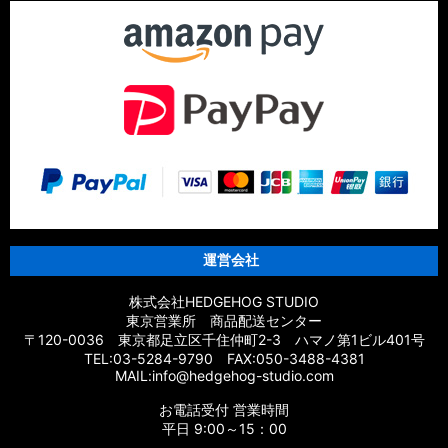
運営会社
株式会社HEDGEHOG STUDIO
東京営業所 商品配送センター
〒120-0036 東京都足立区千住仲町2-3 ハマノ第1ビル401号
TEL:03-5284-9790 FAX:050-3488-4381
MAIL:info@hedgehog-studio.com
お電話受付 営業時間
平日 9:00～15：00