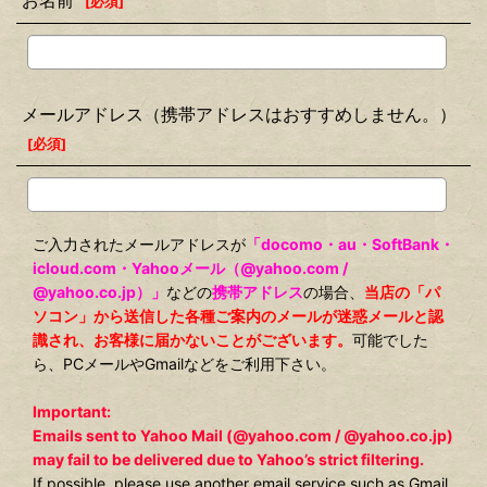
お名前
[
必須
]
メールアドレス（携帯アドレスはおすすめしません。）
[
必須
]
ご入力されたメールアドレスが
「docomo・au・SoftBank・
icloud.com・Yahooメール（@yahoo.com /
@yahoo.co.jp）」
などの
携帯アドレス
の場合、
当店の「パ
ソコン」から送信した各種ご案内のメールが迷惑メールと認
識され、お客様に届かないことがございます。
可能でした
ら、PCメールやGmailなどをご利用下さい。
Important:
Emails sent to Yahoo Mail (@yahoo.com / @yahoo.co.jp)
may fail to be delivered due to Yahoo’s strict filtering.
If possible, please use another email service such as Gmail