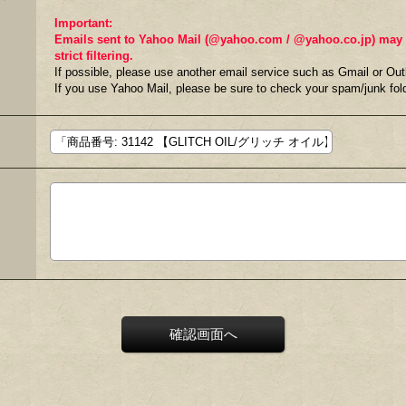
Important:
Emails sent to Yahoo Mail (@yahoo.com / @yahoo.co.jp) may fa
strict filtering.
If possible, please use another email service such as Gmail or Out
If you use Yahoo Mail, please be sure to check your spam/junk fold