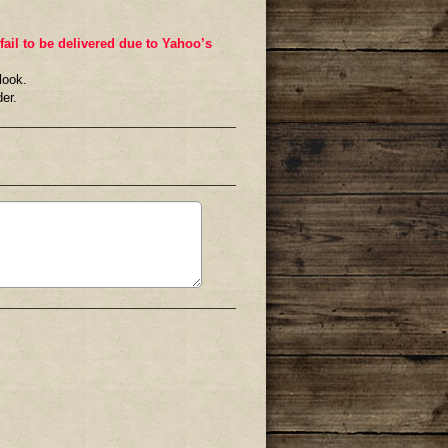
il to be delivered due to Yahoo’s
look.
er.