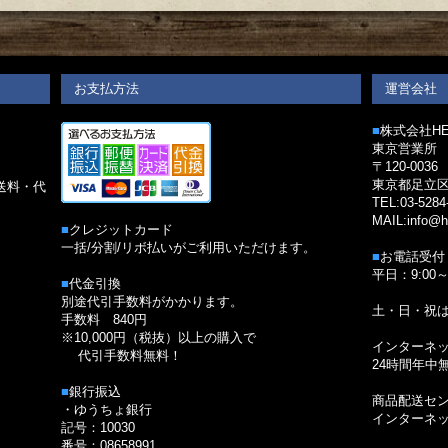
お支払方法
運営会社
■
株式会社HED
東京営業所
〒120-0036
。
東京都足立区
送料・代
TEL:03-5284
MAIL:info@h
■
クレジットカード
一括/分割/リボ払いがご利用いただけます。
■
お電話受付
平日：9:00～
■
代金引換
別途代引手数料がかかります。
土・日・祝
手数料 840円
※10,000円（税抜）以上の購入で
インターネ
代引手数料無料！
24時間年中
■
銀行振込
商品配送セ
・ゆうちょ銀行
インターネ
記号：10030
番号：08658991