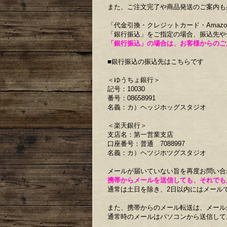
また、ご注文完了や商品発送のご案内も
「代金引換・クレジットカード・Amazo
「銀行振込」をご指定の場合、振込先や
「銀行振込」の場合は、お客様からのご
■銀行振込の振込先はこちらです
＜ゆうちょ銀行＞
記号：10030
番号：08658991
名義：カ）ヘッジホッグスタジオ
＜楽天銀行＞
支店名：第一営業支店
口座番号：普通 7088997
名義：カ）ヘツジホツグスタジオ
メールが届いていない旨を再度お問い合
携帯からメールを送信しても、それでも
通常は土日を除き、2日以内にはメール
また、携帯からのメール転送は、メール
通常時のメールはパソコンから送信して