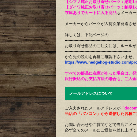
【シマノ純正お取り寄せパーツ：納期1
【ダイワ純正お取り寄せパーツ：納期1
在庫ありでカートに入る商品
もメーカー
メーカーからパーツが入荷次第発送させ
詳しくは、下記ページの
------------------------------------------------------
お取り寄せ部品のご注文には、ルールが
------------------------------------------------------
から先の説明を再度ご確認下さいませ。
https://www.hedgehog-studio.com/pr
すべての部品に在庫があった場合は、発
銀行振込のお支払方法の場合も、ご入金
メールアドレスについて
ご入力されたメールアドレスが
「docom
当店の「パソコン」から送信した各種ご
お問い合わせやご質問などで当店にメー
必ず全てのメールにご返信を差し上げて