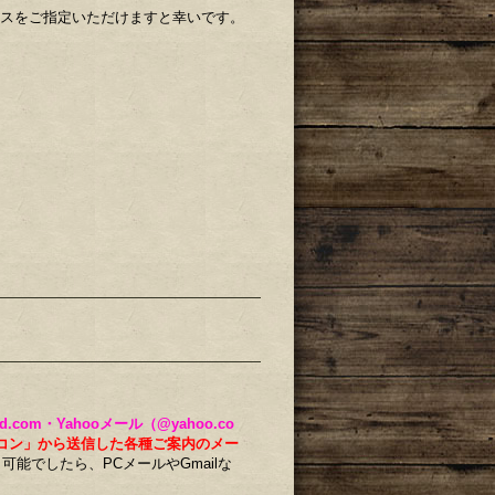
レスをご指定いただけますと幸いです。
ud.com・Yahooメール（@yahoo.co
コン」から送信した各種ご案内のメー
。
可能でしたら、PCメールやGmailな