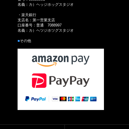
名義：カ）ヘッジホッグスタジオ
・楽天銀行
支店名：第一営業支店
口座番号：普通 7088997
名義：カ）ヘツジホツグスタジオ
■
その他