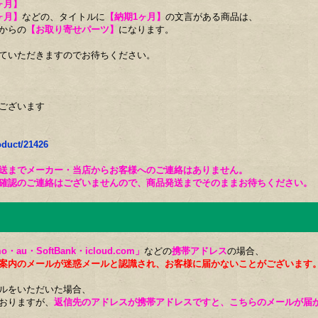
ヶ月】
ヶ月】
などの、タイトルに
【納期1ヶ月】
の文言がある商品は、
からの
【お取り寄せパーツ】
になります。
ていただきますのでお待ちください。
ございます
oduct/21426
送までメーカー・当店からお客様へのご連絡はありません。
確認のご連絡はございませんので、商品発送までそのままお待ちください。
o・au・SoftBank・icloud.com」
などの
携帯アドレス
の場合、
案内のメールが迷惑メールと認識され、お客様に届かないことがございます
ルをいただいた場合、
おりますが、
返信先のアドレスが携帯アドレスですと、こちらのメールが届