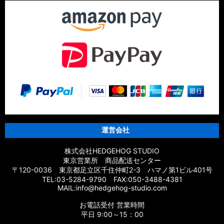
運営会社
株式会社HEDGEHOG STUDIO
東京営業所 商品配送センター
〒120-0036 東京都足立区千住仲町2-3 ハマノ第1ビル401号
TEL:03-5284-9790 FAX:050-3488-4381
MAIL:info@hedgehog-studio.com
お電話受付 営業時間
平日 9:00～15：00