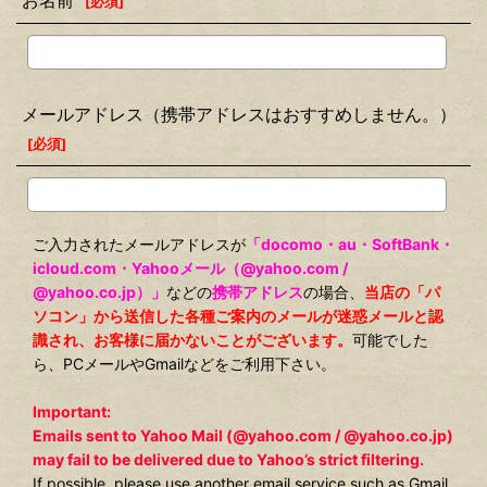
お名前
[
必須
]
メールアドレス（携帯アドレスはおすすめしません。）
[
必須
]
ご入力されたメールアドレスが
「docomo・au・SoftBank・
icloud.com・Yahooメール（@yahoo.com /
@yahoo.co.jp）」
などの
携帯アドレス
の場合、
当店の「パ
ソコン」から送信した各種ご案内のメールが迷惑メールと認
識され、お客様に届かないことがございます。
可能でした
ら、PCメールやGmailなどをご利用下さい。
Important:
Emails sent to Yahoo Mail (@yahoo.com / @yahoo.co.jp)
may fail to be delivered due to Yahoo’s strict filtering.
If possible, please use another email service such as Gmail