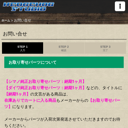
>
お問い合せ
ホーム
お問い合せ
STEP 1
STEP 2
STEP 3
入力
確認
完了
お取り寄せパーツについて
【シマノ純正お取り寄せパーツ：納期1ヶ月】
【ダイワ純正お取り寄せパーツ：納期1ヶ月】
などの、タイトルに
【納期1ヶ月】
の文言がある商品は、
在庫ありでカートに入る商品
もメーカーからの
【お取り寄せパー
ツ】
になります。
メーカーからパーツが入荷次第発送させていただきますのでお待
ちください。