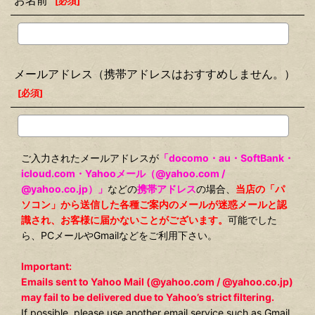
お名前
[
必須
]
メールアドレス（携帯アドレスはおすすめしません。）
[
必須
]
ご入力されたメールアドレスが
「docomo・au・SoftBank・
icloud.com・Yahooメール（@yahoo.com /
@yahoo.co.jp）」
などの
携帯アドレス
の場合、
当店の「パ
ソコン」から送信した各種ご案内のメールが迷惑メールと認
識され、お客様に届かないことがございます。
可能でした
ら、PCメールやGmailなどをご利用下さい。
Important:
Emails sent to Yahoo Mail (@yahoo.com / @yahoo.co.jp)
may fail to be delivered due to Yahoo’s strict filtering.
If possible, please use another email service such as Gmail