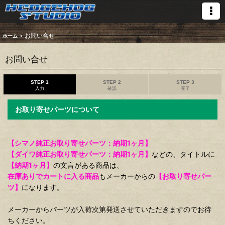
>
お問い合せ
ホーム
お問い合せ
STEP 1
STEP 2
STEP 3
入力
確認
完了
お取り寄せパーツについて
【シマノ純正お取り寄せパーツ：納期1ヶ月】
【ダイワ純正お取り寄せパーツ：納期1ヶ月】
などの、タイトルに
【納期1ヶ月】
の文言がある商品は、
在庫ありでカートに入る商品
もメーカーからの
【お取り寄せパー
ツ】
になります。
メーカーからパーツが入荷次第発送させていただきますのでお待
ちください。