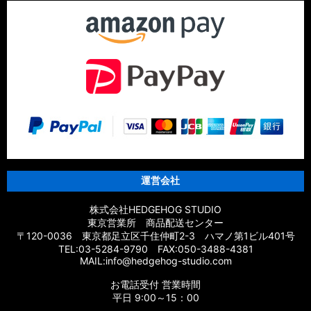
運営会社
株式会社HEDGEHOG STUDIO
東京営業所 商品配送センター
〒120-0036 東京都足立区千住仲町2-3 ハマノ第1ビル401号
TEL:03-5284-9790 FAX:050-3488-4381
MAIL:info@hedgehog-studio.com
お電話受付 営業時間
平日 9:00～15：00