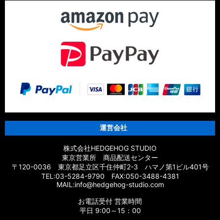
運営会社
株式会社HEDGEHOG STUDIO
東京営業所 商品配送センター
〒120-0036 東京都足立区千住仲町2-3 ハマノ第1ビル401号
TEL:03-5284-9790 FAX:050-3488-4381
MAIL:info@hedgehog-studio.com
お電話受付 営業時間
平日 9:00～15：00