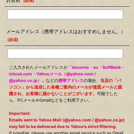
お名前
[
必須
]
メールアドレス（携帯アドレスはおすすめしません。）
[
必須
]
ご入力されたメールアドレスが
「docomo・au・SoftBank・
icloud.com・Yahooメール（@yahoo.com /
@yahoo.co.jp）」
などの
携帯アドレス
の場合、
当店の「パ
ソコン」から送信した各種ご案内のメールが迷惑メールと認
識され、お客様に届かないことがございます。
可能でした
ら、PCメールやGmailなどをご利用下さい。
Important:
Emails sent to Yahoo Mail (@yahoo.com / @yahoo.co.jp)
may fail to be delivered due to Yahoo’s strict filtering.
If possible, please use another email service such as Gmail