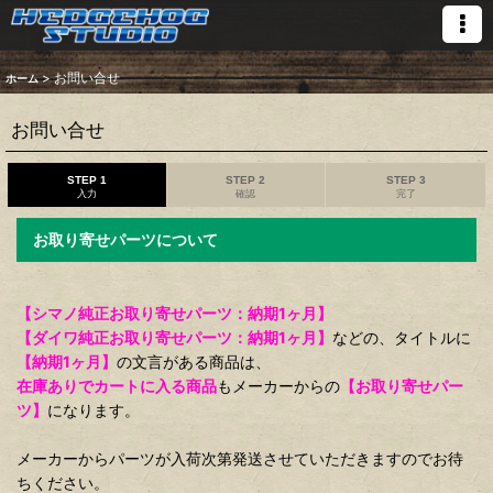
>
お問い合せ
ホーム
お問い合せ
STEP 1
STEP 2
STEP 3
入力
確認
完了
お取り寄せパーツについて
【シマノ純正お取り寄せパーツ：納期1ヶ月】
【ダイワ純正お取り寄せパーツ：納期1ヶ月】
などの、タイトルに
【納期1ヶ月】
の文言がある商品は、
在庫ありでカートに入る商品
もメーカーからの
【お取り寄せパー
ツ】
になります。
メーカーからパーツが入荷次第発送させていただきますのでお待
ちください。