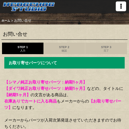
>
お問い合せ
ホーム
お問い合せ
STEP 1
STEP 2
STEP 3
入力
確認
完了
お取り寄せパーツについて
【シマノ純正お取り寄せパーツ：納期1ヶ月】
【ダイワ純正お取り寄せパーツ：納期1ヶ月】
などの、タイトルに
【納期1ヶ月】
の文言がある商品は、
在庫ありでカートに入る商品
もメーカーからの
【お取り寄せパー
ツ】
になります。
メーカーからパーツが入荷次第発送させていただきますのでお待
ちください。