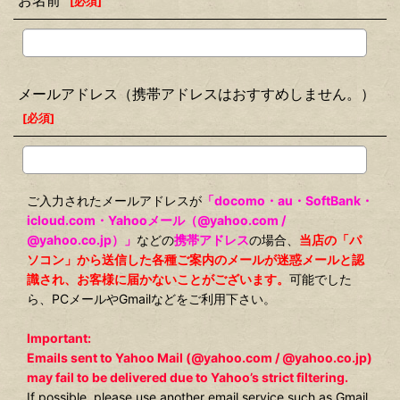
お名前
[
必須
]
メールアドレス（携帯アドレスはおすすめしません。）
[
必須
]
ご入力されたメールアドレスが
「docomo・au・SoftBank・
icloud.com・Yahooメール（@yahoo.com /
@yahoo.co.jp）」
などの
携帯アドレス
の場合、
当店の「パ
ソコン」から送信した各種ご案内のメールが迷惑メールと認
識され、お客様に届かないことがございます。
可能でした
ら、PCメールやGmailなどをご利用下さい。
Important:
Emails sent to Yahoo Mail (@yahoo.com / @yahoo.co.jp)
may fail to be delivered due to Yahoo’s strict filtering.
If possible, please use another email service such as Gmail