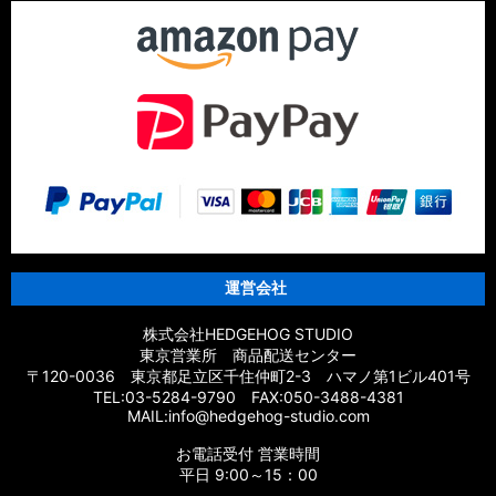
運営会社
株式会社HEDGEHOG STUDIO
東京営業所 商品配送センター
〒120-0036 東京都足立区千住仲町2-3 ハマノ第1ビル401号
TEL:03-5284-9790 FAX:050-3488-4381
MAIL:info@hedgehog-studio.com
お電話受付 営業時間
平日 9:00～15：00