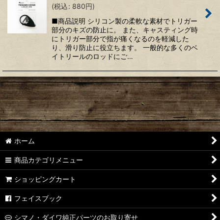
(
税込
:
880
円
)
絞り込む
■商品説明 シリコン製の柔軟な素材でトリガー
部分のキズの防止に。 また、キャスティング時
にトリガー部分で指が痛くなるのを軽減した
り、滑り防止に役立ちます。 一般的な多くのベ
イトリールのロッドにご…
ホーム
商品カテゴリメニュー
ショッピングカート
フェイスブック
シマノ・ダイワ純正パーツのお取り寄せ