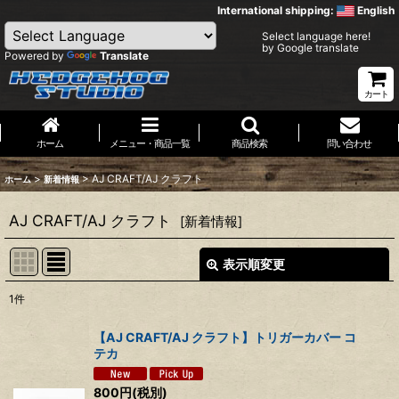
International shipping:
English
Select language here!
by Google translate
Powered by
Translate
カート
ホーム
メニュー・商品一覧
商品検索
問い合わせ
>
>
AJ CRAFT/AJ クラフト
ホーム
新着情報
AJ CRAFT/AJ クラフト
[
新着情報
]
表示順変更
閉じる
1
件
表示数
:
【AJ CRAFT/AJ クラフト】トリガーカバー コ
テカ
並び順
:
800
円
(税別)