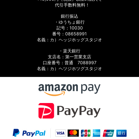
代引手数料無料！
銀行振込
・ゆうちょ銀行
記号：10030
番号：08658991
名義：カ）ヘッジホッグスタジオ
・楽天銀行
支店名：第一営業支店
口座番号：普通 7088997
名義：カ）ヘツジホツグスタジオ