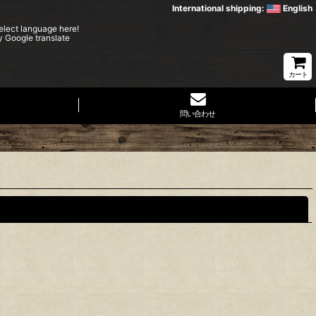
International shipping:
English
elect language here!
y Google translate
カート
問い合わせ
閉じる