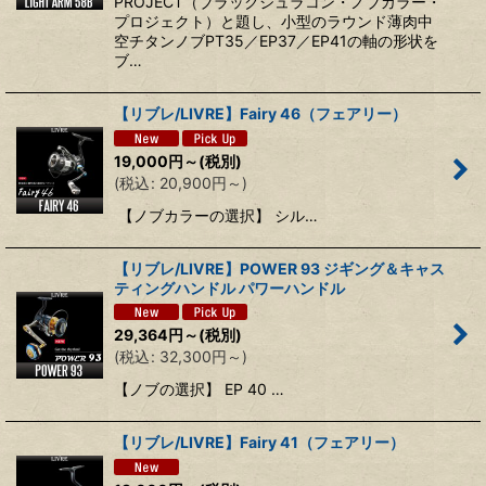
PROJECT（ブラックジュラコン・ノブカラー・
プロジェクト）と題し、小型のラウンド薄肉中
空チタンノブPT35／EP37／EP41の軸の形状を
ブ…
【リブレ/LIVRE】Fairy 46（フェアリー）
19,000
円
～
(税別)
(
税込
:
20,900
円
～
)
【ノブカラーの選択】 シル…
【リブレ/LIVRE】POWER 93 ジギング＆キャス
ティングハンドル パワーハンドル
29,364
円
～
(税別)
(
税込
:
32,300
円
～
)
【ノブの選択】 EP 40 …
【リブレ/LIVRE】Fairy 41（フェアリー）