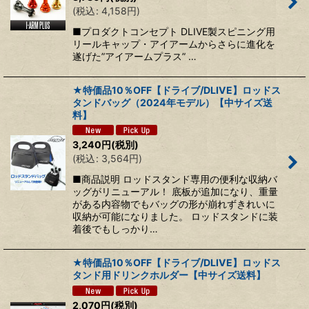
(
税込
:
4,158
円
)
■プロダクトコンセプト DLIVE製スピニング用
リールキャップ・アイアームからさらに進化を
遂げた”アイアームプラス” …
★特価品10％OFF【ドライブ/DLIVE】ロッドス
タンドバッグ（2024年モデル）【中サイズ送
料】
3,240
円
(税別)
(
税込
:
3,564
円
)
■商品説明 ロッドスタンド専用の便利な収納バ
ッグがリニューアル！ 底板が追加になり、重量
がある内容物でもバッグの形が崩れずきれいに
収納が可能になりました。 ロッドスタンドに装
着後でもしっかり…
★特価品10％OFF【ドライブ/DLIVE】ロッドス
タンド用ドリンクホルダー【中サイズ送料】
2,070
円
(税別)