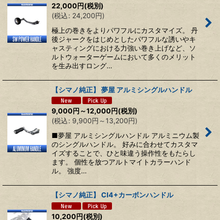
22,000
円
(税別)
(
税込
:
24,200
円
)
極上の巻きをよりパワフルにカスタマイズ。 丹
後ジャークをはじめとしたパワフルな誘いやキ
ャスティングにおける力強い巻き上げなど、ソ
ルトウォーターゲームにおいて多くのメリット
を生み出すロング…
【シマノ純正】 夢屋 アルミシングルハンドル
9,000
円
～12,000
円
(税別)
(
税込
:
9,900
円
～13,200
円
)
■夢屋 アルミシングルハンドル アルミニウム製
のシングルハンドル。 好みに合わせてカスタマ
イズすることで、ひと味違う操作性をもたらし
ます。 個性を放つアルトマイトカラーハンド
ル。 強度…
【シマノ純正】 CI4+カーボンハンドル
10,200
円
(税別)