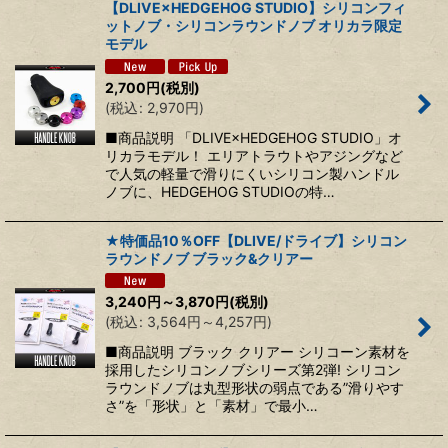
【DLIVE×HEDGEHOG STUDIO】シリコンフィ
ットノブ・シリコンラウンドノブ オリカラ限定
モデル
2,700
円
(税別)
(
税込
:
2,970
円
)
■商品説明 「DLIVE×HEDGEHOG STUDIO」オ
リカラモデル！ エリアトラウトやアジングなど
で人気の軽量で滑りにくいシリコン製ハンドル
ノブに、HEDGEHOG STUDIOの特…
★特価品10％OFF【DLIVE/ドライブ】シリコン
ラウンドノブ ブラック&クリアー
3,240
円
～3,870
円
(税別)
(
税込
:
3,564
円
～4,257
円
)
■商品説明 ブラック クリアー シリコーン素材を
採用したシリコンノブシリーズ第2弾! シリコン
ラウンドノブは丸型形状の弱点である”滑りやす
さ”を「形状」と「素材」で最小…