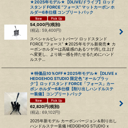
★2025年モデル★【DLIVE/ドライブ】ロッド
スタンド FORCE “フォース” マットカーボン ホ
ルダー6本仕様 コンプリートパック
54,000
円
(税別)
(
税込
:
59,400
円
)
スペシャルビレットパーツ ロッドスタンド
FORCE “フォース” ★2025年モデル新発売★ カ
ーボンホルダーは高級感のあるツヤ消し仕上げ
へ変更し、より統一感を持たせるためにハンド
ルステ…
★特価品10％OFF★2025年モデル★【DLIVE x
HEDGEHOG STUDIO 限定色 ”オールブラッ
ク”】ロッドスタンド FORCE「フォース」カー
ボン ホルダー6本仕様【削り出しハンドルステ
ー装備】コンプリートパック
62,820
円
(税別)
(
税込
:
69,102
円
)
2025年新モデル カーボンバージョン＆削り出し
ハンドルステー装備 HEDGEHOG STUDIO x