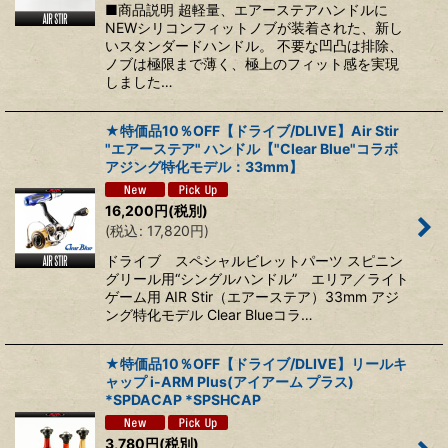
■商品説明 超軽量、エアーステアハンドルに
NEWシリコンフィットノブが装着された、新し
いスタンダードハンドル。 不要な凹凸は排除、
ノブは極限まで薄く、極上のフィット感を実現
しました…
★特価品10％OFF【ドライブ/DLIVE】Air Stir
"エアーステア" ハンドル【"Clear Blue"コラボ
アジング特化モデル：33mm】
16,200
円
(税別)
(
税込
:
17,820
円
)
ドライブ スペシャルビレットパーツ スピニン
グリール用“シングルハンドル” エリア／ライト
ゲーム用 AIR Stir（エアーステア）33mm アジ
ング特化モデル Clear Blueコラ…
★特価品10％OFF【ドライブ/DLIVE】リールキ
ャップ i-ARM Plus(アイアーム プラス)
*SPDACAP *SPSHCAP
3,780
円
(税別)