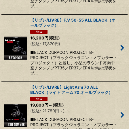
空チタンノブPT35／EP37／EP41の軸の形状を
ブ…
【リブレ/LIVRE】F.V 50-55 ALL BLACK（オ
ールブラック）
16,200
円
(税別)
(
税込
:
17,820
円
)
■BLACK DURACON PROJECT B-
PROJECT（ブラックジュラコン・ノブカラー・
プロジェクト）と題し、小型のラウンド薄肉中
空チタンノブPT35／EP37／EP41の軸の形状を
ブ…
【リブレ/LIVRE】Light Arm 70 ALL
BLACK（ライト アーム 70 オールブラック）
19,800
円
～
(税別)
(
税込
:
21,780
円
～
)
■BLACK DURACON PROJECT B-
PROJECT（ブラックジュラコン・ノブカラー・