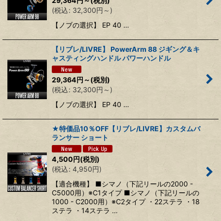
29,364
円
～
(税別)
(
税込
:
32,300
円
～
)
【ノブの選択】 EP 40 …
【リブレ/LIVRE】 PowerArm 88 ジギング＆キ
ャスティングハンドル パワーハンドル
29,364
円
～
(税別)
(
税込
:
32,300
円
～
)
【ノブの選択】 EP 40 …
★特価品10％OFF【リブレ/LIVRE】カスタムバ
ランサー ショート
4,500
円
(税別)
(
税込
:
4,950
円
)
【適合機種】 ■シマノ（下記リールの2000 -
C5000用）※C1タイプ ■シマノ（下記リールの
1000 - C2000用）※C2タイプ ・22ステラ ・18
ステラ ・14ステラ …