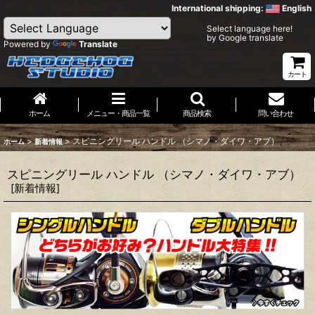
International shipping:
English
Select language here!
by Google translate
Powered by
Translate
カート
ホーム
メニュー・商品一覧
商品検索
問い合わせ
>
>
スピニングリール ハンドル （シマノ・ダイワ・アブ）
ホーム
新着情報
スピニングリール ハンドル （シマノ・ダイワ・アブ）
[
新着情報
]