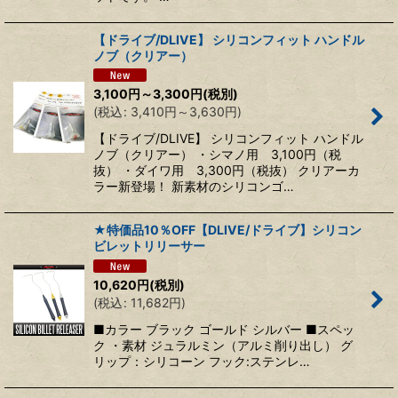
【ドライブ/DLIVE】 シリコンフィット ハンドル
ノブ（クリアー）
3,100
円
～3,300
円
(税別)
(
税込
:
3,410
円
～3,630
円
)
【ドライブ/DLIVE】 シリコンフィット ハンドル
ノブ（クリアー） ・シマノ用 3,100円（税
抜） ・ダイワ用 3,300円（税抜） クリアーカ
ラー新登場！ 新素材のシリコンゴ…
★特価品10％OFF【DLIVE/ドライブ】シリコン
ビレットリリーサー
10,620
円
(税別)
(
税込
:
11,682
円
)
■カラー ブラック ゴールド シルバー ■スペッ
ク ・素材 ジュラルミン（アルミ削り出し） グ
リップ：シリコーン フック:ステンレ…