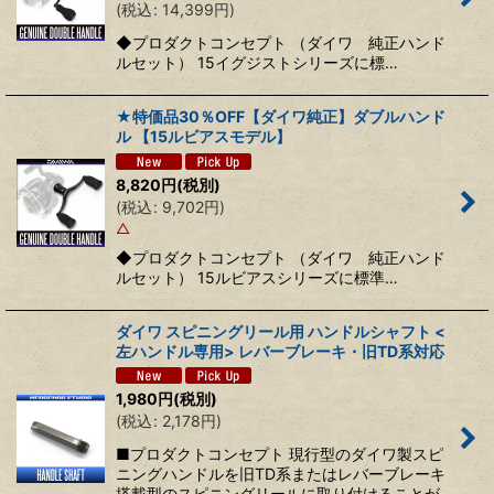
(
税込
:
14,399
円
)
◆プロダクトコンセプト （ダイワ 純正ハンド
ルセット） 15イグジストシリーズに標…
★特価品30％OFF【ダイワ純正】ダブルハンド
ル 【15ルビアスモデル】
8,820
円
(税別)
(
税込
:
9,702
円
)
△
◆プロダクトコンセプト （ダイワ 純正ハンド
ルセット） 15ルビアスシリーズに標準…
ダイワ スピニングリール用 ハンドルシャフト <
左ハンドル専用> レバーブレーキ・旧TD系対応
1,980
円
(税別)
(
税込
:
2,178
円
)
■プロダクトコンセプト 現行型のダイワ製スピ
ニングハンドルを旧TD系またはレバーブレーキ
搭載型のスピニングリールに取り付けることが