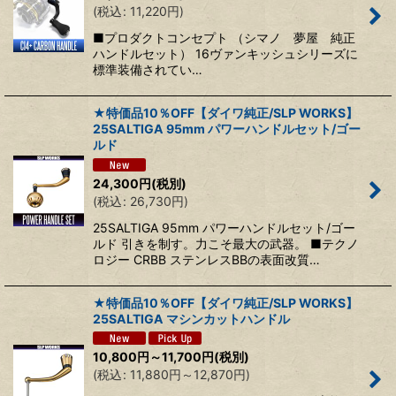
(
税込
:
11,220
円
)
■プロダクトコンセプト （シマノ 夢屋 純正
ハンドルセット） 16ヴァンキッシュシリーズに
標準装備されてい…
★特価品10％OFF【ダイワ純正/SLP WORKS】
25SALTIGA 95mm パワーハンドルセット/ゴー
ルド
24,300
円
(税別)
(
税込
:
26,730
円
)
25SALTIGA 95mm パワーハンドルセット/ゴー
ルド 引きを制す。力こそ最大の武器。 ■テクノ
ロジー CRBB ステンレスBBの表面改質…
★特価品10％OFF【ダイワ純正/SLP WORKS】
25SALTIGA マシンカットハンドル
10,800
円
～11,700
円
(税別)
(
税込
:
11,880
円
～12,870
円
)