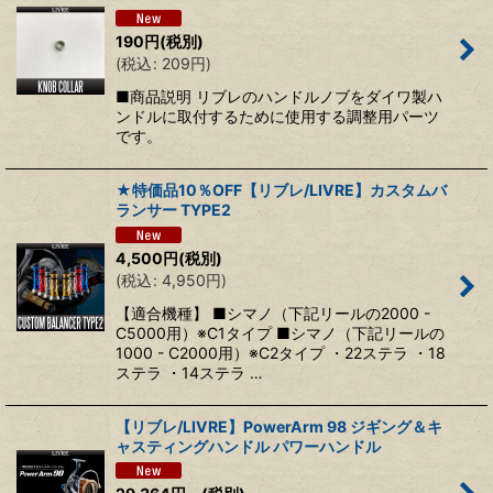
190
円
(税別)
(
税込
:
209
円
)
■商品説明 リブレのハンドルノブをダイワ製ハ
ンドルに取付するために使用する調整用パーツ
です。
★特価品10％OFF【リブレ/LIVRE】カスタムバ
ランサー TYPE2
4,500
円
(税別)
(
税込
:
4,950
円
)
【適合機種】 ■シマノ（下記リールの2000 -
C5000用）※C1タイプ ■シマノ（下記リールの
1000 - C2000用）※C2タイプ ・22ステラ ・18
ステラ ・14ステラ …
【リブレ/LIVRE】PowerArm 98 ジギング＆キ
ャスティングハンドル パワーハンドル