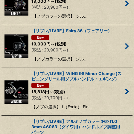
19,000
円
～
(税別)
(
税込
:
20,900
円
～
)
【ノブカラーの選択】 シル…
【リブレ/LIVRE】Fairy 36（フェアリー）
19,000
円
～
(税別)
(
税込
:
20,900
円
～
)
【ノブカラーの選択】 シル…
【リブレ/LIVRE】WING 98 Minor Change (ス
ピニングリール用ダブルハンドル・エギング)
18,818
円
～
(税別)
(
税込
:
20,700
円
～
)
【ノブの選択】 f（Forte） Fin…
【リブレ/LIVRE】アルミノブカラー Φ6×t1.0
3mm A6063（ダイワ用）ハンドルノブ調整用
パーツ