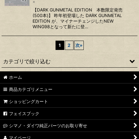
×
【DARK GUNMETAL EDITION 本数限定発売
(500本)】 昨年初登場した DARK GUNMETAL
EDITION が、マイナーチェンジしたNEW
WING98となって新たに登…
1
2
次
»
カテゴリで絞り込む
ホーム
Avail
商品カテゴリメニュー
スタジオコンポジット
ショッピングカート
LIVRE/リブレ
フェイスブック
DLIVE/ドライブ
シマノ・ダイワ純正パーツのお取り寄せ
ZPI
マイページ