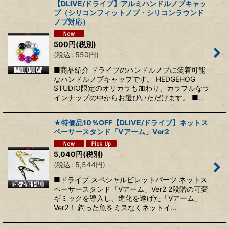
【DLIVE/ドライブ】アルミハンドルノブキャッ
プ（シリコンフィットノブ・シリコンラウンド
ノブ対応）
500
円
(税別)
(
税込
:
550
円
)
■商品紹介 ドライブのハンドルノブに装着可能
なハンドルノブキャップです。 HEDGEHOG
STUDIO限定のオリカラも加わり、カラフルなラ
インナップの中からお選びいただけます。 ■…
★特価品10％OFF【DLIVE/ドライブ】ネットス
ペーサースタンド「Vアーム」Ver2
5,040
円
(税別)
(
税込
:
5,544
円
)
■ドライブ スペシャルビレットパーツ ネットス
ペーサースタンド「Vアーム」Ver2 2段階の可変
ギミックを導入し、進化を遂げた「Vアーム」
Ver2！ 釣った魚をミスなくネットイ…