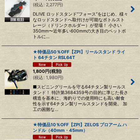
(
税込
:
2,277
円
)
DLIVE ロッドスタンド“フォース”をはじめ、様々
なロッドスタンドへ取付けが可能なボトルスト
レージ（ドリンクホルダー）が登場！ 小さい
350mm〜近年多い600mmの大き目のペットボ
トルに…
★特価品50％OFF【ZPI】リールスタンド ライ
ト 64チタン RSL64T
1,800
円
(税別)
(
税込
:
1,980
円
)
■スピニングリールを守る64チタン製リールス
タンド！ 特許第3684359号の目的に準じた長さ
構造を基本に、海釣りでの使用時にも高い耐食
性を示す64チタン製リールスタンドを開発。 加
工の困難な…
★特価品10％OFF【ZPI】ZELOS プロアーム ハ
ンドル（40mm・45mm）