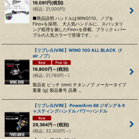
19,091
円
(税別)
(
税込
:
21,000
円
)
■商品説明 ハンドルはWING110。ノブを
Fino+を採用。 大人気ハンドルに、スパッタリ
ング処理を施したFino+を搭載、ブラックｘパー
プルの人気カラーで登場です。 …
【リブレ/LIVRE】WING 100 ALL BLACK（f
air ノブ）
19,800
円
～
(税別)
(
税込
:
21,780
円
～
)
製品名 ピッチ (mm) チタンノブ メーカータイプ
重量 (g) 製品番号 品番 …
【リブレ/LIVRE】 PowerArm 88 ジギング＆キ
ャスティングハンドル パワーハンドル
29,364
円
～
(税別)
(
税込
:
32,300
円
～
)