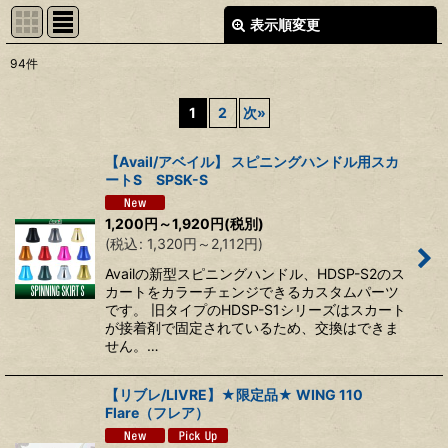
表示順変更
閉じる
94
件
サブカテゴリ
:
1
2
次
»
表示数
:
【Avail/アベイル】 スピニングハンドル用スカ
ートS SPSK-S
並び順
:
1,200
円
～1,920
円
(税別)
(
税込
:
1,320
円
～2,112
円
)
絞り込む
Availの新型スピニングハンドル、HDSP-S2のス
カートをカラーチェンジできるカスタムパーツ
です。 旧タイプのHDSP-S1シリーズはスカート
が接着剤で固定されているため、交換はできま
せん。…
【リブレ/LIVRE】★限定品★ WING 110
Flare（フレア）