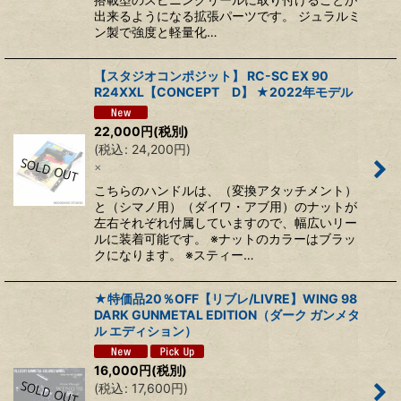
出来るようになる拡張パーツです。 ジュラルミ
ン製で強度と軽量化…
【スタジオコンポジット】 RC-SC EX 90
R24XXL【CONCEPT D】 ★2022年モデル
22,000
円
(税別)
(
税込
:
24,200
円
)
×
こちらのハンドルは、（変換アタッチメント）
と（シマノ用）（ダイワ・アブ用）のナットが
左右それぞれ付属していますので、幅広いリー
ルに装着可能です。 ※ナットのカラーはブラッ
クになります。 ※スティー…
★特価品20％OFF【リブレ/LIVRE】WING 98
DARK GUNMETAL EDITION（ダーク ガンメタ
ル エディション）
16,000
円
(税別)
(
税込
:
17,600
円
)