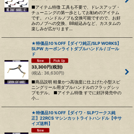
■アイテム特徴 工具も不要で、ドレスアップ・
チューニングの第一歩としてお勧めのアイテム
です。 ハンドルノブも交換可能ですので、お好
みのノブへの交換、BB組込みなど、カスタムの
楽しみが広がります…
★特価品10％OFF【ダイワ純正/SLP WORKS】
SLPW カーボンライトダブルハンドル / ゴール
ド
33,300
円
(税別)
(
税込
:
36,630
円
)
■商品説明 軽量かつ高強度に仕上げた小型スピ
ニングリール用ダブルハンドルのフラッグシッ
プモデル。 ■アイテム特徴 すでに好評発売中の
小…
★特価品10％OFF【ダイワ・SLPワークス純
正】22RCS マシンカットライトハンドル【中サ
イズ送料】