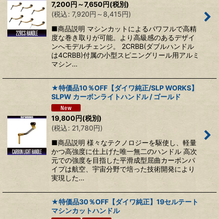
7,200
円
～7,650
円
(税別)
(
税込
:
7,920
円
～8,415
円
)
■商品説明 マシンカットによるパワフルで高精
度な巻き取りが可能。より高級感のあるデザイ
ンへモデルチェンジ。 2CRBB(ダブルハンドル
は4CRBB)付属の小型スピニングリール用アルミ
マシン…
★特価品10％OFF【ダイワ純正/SLP WORKS】
SLPW カーボンライトハンドル / ゴールド
19,800
円
(税別)
(
税込
:
21,780
円
)
■商品説明 様々なテクノロジーを駆使し、軽量
かつ高強度に仕上げた唯一無二のハンドル 高次
元での強度を目指した平滑成型屈曲カーボンパ
イプは航空、宇宙分野で培った技術開発により
実現した…
★特価品30％OFF【ダイワ純正】19セルテート
マシンカットハンドル