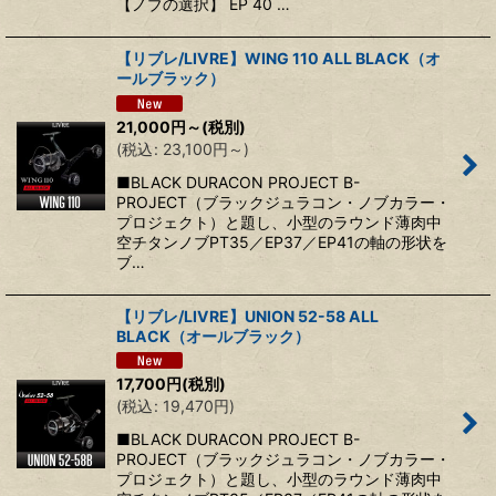
【ノブの選択】 EP 40 …
【リブレ/LIVRE】WING 110 ALL BLACK（オ
ールブラック）
21,000
円
～
(税別)
(
税込
:
23,100
円
～
)
■BLACK DURACON PROJECT B-
PROJECT（ブラックジュラコン・ノブカラー・
プロジェクト）と題し、小型のラウンド薄肉中
空チタンノブPT35／EP37／EP41の軸の形状を
ブ…
【リブレ/LIVRE】UNION 52-58 ALL
BLACK（オールブラック）
17,700
円
(税別)
(
税込
:
19,470
円
)
■BLACK DURACON PROJECT B-
PROJECT（ブラックジュラコン・ノブカラー・
プロジェクト）と題し、小型のラウンド薄肉中