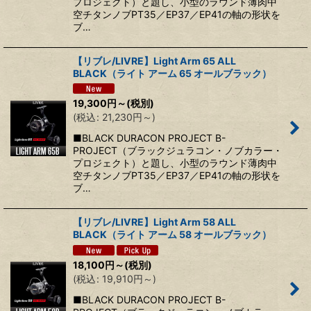
プロジェクト）と題し、小型のラウンド薄肉中
空チタンノブPT35／EP37／EP41の軸の形状を
ブ…
【リブレ/LIVRE】Light Arm 65 ALL
BLACK（ライト アーム 65 オールブラック）
19,300
円
～
(税別)
(
税込
:
21,230
円
～
)
■BLACK DURACON PROJECT B-
PROJECT（ブラックジュラコン・ノブカラー・
プロジェクト）と題し、小型のラウンド薄肉中
空チタンノブPT35／EP37／EP41の軸の形状を
ブ…
【リブレ/LIVRE】Light Arm 58 ALL
BLACK（ライト アーム 58 オールブラック）
18,100
円
～
(税別)
(
税込
:
19,910
円
～
)
■BLACK DURACON PROJECT B-