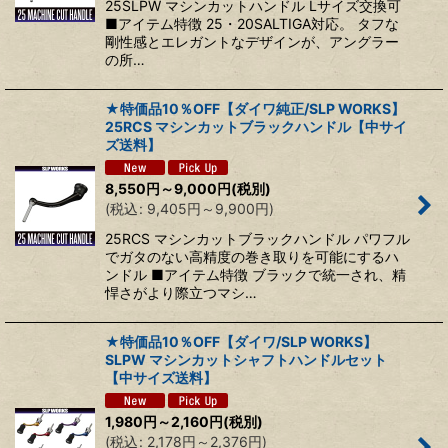
25SLPW マシンカットハンドル Lサイズ交換可
■アイテム特徴 25・20SALTIGA対応。 タフな
剛性感とエレガントなデザインが、アングラー
の所…
★特価品10％OFF【ダイワ純正/SLP WORKS】
25RCS マシンカットブラックハンドル【中サイ
ズ送料】
8,550
円
～9,000
円
(税別)
(
税込
:
9,405
円
～9,900
円
)
25RCS マシンカットブラックハンドル パワフル
でガタのない高精度の巻き取りを可能にするハ
ンドル ■アイテム特徴 ブラックで統一され、精
悍さがより際立つマシ…
★特価品10％OFF【ダイワ/SLP WORKS】
SLPW マシンカットシャフトハンドルセット
【中サイズ送料】
1,980
円
～2,160
円
(税別)
(
税込
:
2,178
円
～2,376
円
)