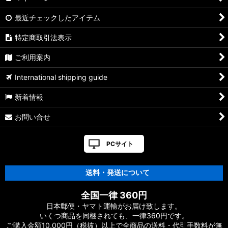
34/サーティーフォー
最近チェックしたアイテム
TICT/ティクト
特定商取引法表示
シマノ/夢屋
ご利用案内
ダイワ/SLP WORKS
International shipping guide
その他 拡張パーツ
新着情報
お問い合せ
PCサイト
送料・発送について
全国一律 360円
日本郵便・ヤマト運輸がお届け致します。
いくつ商品を同梱されても、一律360円です。
ご購入金額10,000円（税抜）以上で全商品の送料・代引手数料が無