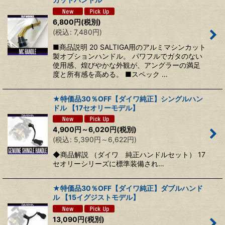
6,800
円
(税別)
(
税込
:
7,480
円
)
■商品説明 20 SALTIGA用のアルミマシンカット
製オプションハンドル。 パワフルでガタのない
使用感、煌びやかな外観が、アングラーの満足
度と所有感を高める。 ■スペック …
★特価品30％OFF【ダイワ純正】シングルハン
ドル 【17セオリーモデル】
4,900
円
～6,020
円
(税別)
(
税込
:
5,390
円
～6,622
円
)
◆商品解説 （ダイワ 純正ハンドルセット） 17
セオリーシリーズに標準装備され…
★特価品30％OFF【ダイワ純正】ダブルハンド
ル 【15イグジストモデル】
13,090
円
(税別)