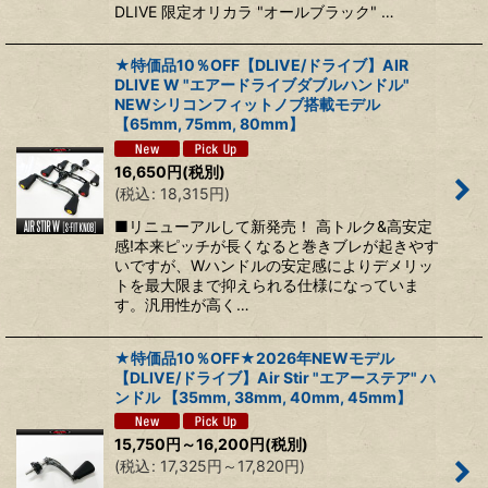
DLIVE 限定オリカラ "オールブラック" …
★特価品10％OFF【DLIVE/ドライブ】AIR
DLIVE W "エアードライブダブルハンドル"
NEWシリコンフィットノブ搭載モデル
【65mm, 75mm, 80mm】
16,650
円
(税別)
(
税込
:
18,315
円
)
■リニューアルして新発売！ 高トルク&高安定
感!本来ピッチが長くなると巻きブレが起きやす
いですが、Wハンドルの安定感によりデメリッ
トを最大限まで抑えられる仕様になっていま
す。汎用性が高く…
★特価品10％OFF★2026年NEWモデル
【DLIVE/ドライブ】Air Stir "エアーステア" ハ
ンドル 【35mm, 38mm, 40mm, 45mm】
15,750
円
～16,200
円
(税別)
(
税込
:
17,325
円
～17,820
円
)