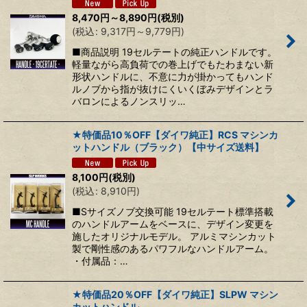
8,470
円
～8,890
円
(税別)
(
税込
:
9,317
円
～9,779
円
)
■商品説明 19セルテートの純正ハンドルです。
軽量ながら高負荷での巻上げでもたわまない新
形状ハンドルに、不意に力が掛かってもハンド
ルノブから指が抜けにくいくぼみデザインとラ
バロンによるノンスリッ…
★特価品10％OFF【ダイワ純正】RCS マシンカ
ットハンドル（ブラック）【中サイズ送料】
8,100
円
(税別)
(
税込
:
8,910
円
)
■Sサイズノブ交換可能 19セルテート標準搭載
のハンドルアームをベースに、デザイン変更を
施したオリジナルモデル。 アルミマシンカット
製で剛性感のあるパワフルなハンドルアーム。
・付属品：…
★特価品20％OFF【ダイワ純正】SLPW マシン
カットハンドル