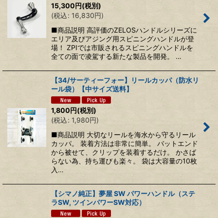
15,300
円
(税別)
(
税込
:
16,830
円
)
■商品説明 高評価のZELOSハンドルシリーズに
エリア及びアジング用スピニングハンドルが登
場！ ZPIでは市販されるスピニングハンドルを
全ての面で凌駕する新たな製品を開発。 …
【34/サーティーフォー】リールカッパ（防水リ
ール袋）【中サイズ送料】
1,800
円
(税別)
(
税込
:
1,980
円
)
■商品説明 大切なリールを海水から守るリール
カッパ。 装着方法は非常に簡単。 バットエンド
から被せて、クリップを装着するだけ。 かさば
らない為、持ち運びも楽々。 袋は大容量の10枚
入…
【シマノ純正】夢屋 SW パワーハンドル（ステ
ラSW, ツインパワーSW対応）