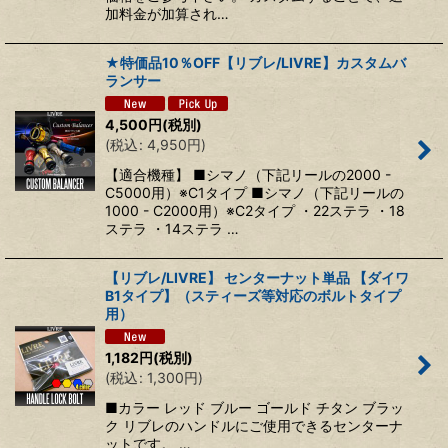
加料金が加算され…
★特価品10％OFF【リブレ/LIVRE】カスタムバ
ランサー
4,500
円
(税別)
(
税込
:
4,950
円
)
【適合機種】 ■シマノ（下記リールの2000 -
C5000用）※C1タイプ ■シマノ（下記リールの
1000 - C2000用）※C2タイプ ・22ステラ ・18
ステラ ・14ステラ …
【リブレ/LIVRE】 センターナット単品 【ダイワ
B1タイプ】（スティーズ等対応のボルトタイプ
用）
1,182
円
(税別)
(
税込
:
1,300
円
)
■カラー レッド ブルー ゴールド チタン ブラッ
ク リブレのハンドルにご使用できるセンターナ
ットです。 …