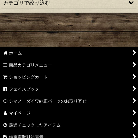
カテゴリで絞り込む
HEDGEHOG STUDIO ハンドルノブ
Avail ハンドルノブ
スタジオコンポジット ハンドルノブ
ホーム
リブレ ハンドルノブ
商品カテゴリメニュー
オフィスZPI ハンドルノブ
ショッピングカート
シマノ・夢屋 ハンドルノブ
フェイスブック
ダイワ・SLP WORKS ハンドルノブ
シマノ・ダイワ純正パーツのお取り寄せ
IOSファクトリー ハンドルノブ
マイページ
最近チェックしたアイテム
M.T.C.W ハンドルノブ
特定商取引法表示