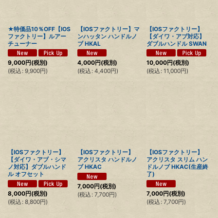
絞り込む
★特価品10％OFF【IOS
【IOSファクトリー】マ
【IOSファクトリー】
ファクトリー】ルアー
ンハッタン ハンドルノ
【ダイワ・アブ対応】
チューナー
ブ HKAL
ダブルハンドル SWAN
9,000
円
(税別)
4,000
円
(税別)
10,000
円
(税別)
(
税込
:
9,900
円
)
(
税込
:
4,400
円
)
(
税込
:
11,000
円
)
【IOSファクトリー】
【IOSファクトリー】
【IOSファクトリー】
【ダイワ・アブ・シマ
アクリスタ ハンドルノ
アクリスタ スリム ハン
ノ対応】ダブルハンド
ブ HKAC
ドルノブ HKAC(生産終
ル オフセット
了)
7,000
円
(税別)
8,000
円
(税別)
7,000
円
(税別)
(
税込
:
7,700
円
)
(
税込
:
8,800
円
)
(
税込
:
7,700
円
)