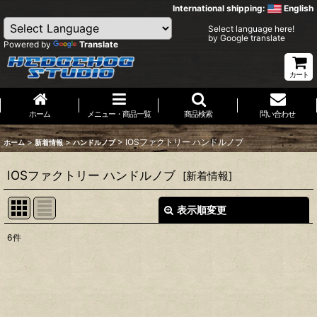
International shipping:
English
Select language here!
by Google translate
Powered by
Translate
カート
ホーム
メニュー・商品一覧
商品検索
問い合わせ
>
>
>
IOSファクトリー ハンドルノブ
ホーム
新着情報
ハンドルノブ
IOSファクトリー ハンドルノブ
[
新着情報
]
表示順変更
閉じる
6
件
表示数
:
並び順
: