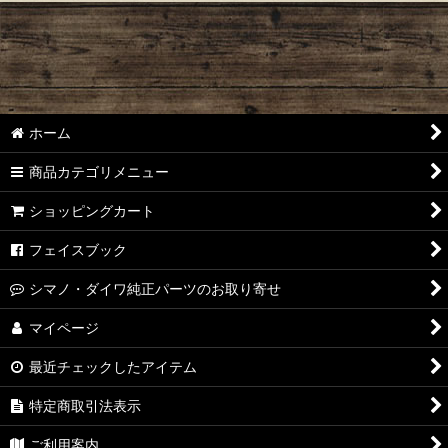
絞り込む
オイル・グリース
オリジナルリール
スピニングリール スプール
ホーム
スピニングリール ハンドル
商品カテゴリメニュー
ハンドルノブ
ショッピングカート
ベイトリール ハンドル
フェイスブック
ハンドルアーム
シマノ・ダイワ純正パーツのお取り寄せ
オーシャングリップ
マイページ
最近チェックしたアイテム
オーシャンプライヤー
特定商取引法表示
フックリムーバー
ご利用案内