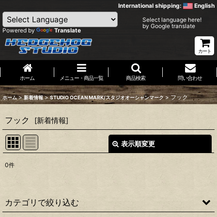
International shipping:
English
Select language here!
by Google translate
Powered by
Translate
カート
ホーム
メニュー・商品一覧
商品検索
問い合わせ
>
>
>
フック
ホーム
新着情報
STUDIO OCEAN MARK/スタジオオーシャンマーク
フック
[
新着情報
]
表示順変更
閉じる
0
件
表示数
:
並び順
:
カテゴリで絞り込む