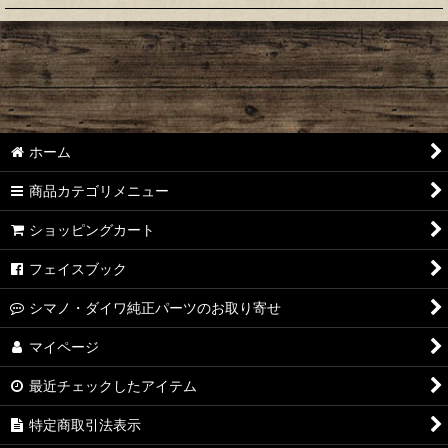
絞り込む
オイル・グリース
オリジナルリール
スピニングリール スプール
ホーム
スピニングリール ハンドル
商品カテゴリメニュー
ハンドルノブ
ショッピングカート
ベイトリール ハンドル
フェイスブック
ハンドルアーム
シマノ・ダイワ純正パーツのお取り寄せ
オーシャングリップ
マイページ
最近チェックしたアイテム
オーシャンプライヤー
特定商取引法表示
フックリムーバー