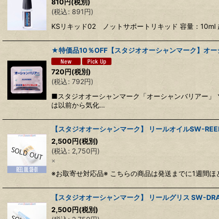
810
円
(税別)
(
税込
:
891
円
)
KSリキッド02 ノットサポートリキッド 容量：10
★特価品10％OFF【スタジオオーシャンマーク】オ
720
円
(税別)
(
税込
:
792
円
)
■スタジオオーシャンマーク「オーシャンバリアー」 
は以前から気化…
【スタジオオーシャンマーク】 リールオイルSW-REEL OI
2,500
円
(税別)
(
税込
:
2,750
円
)
×
※お取寄せ対応品※ こちらの商品は発送までに1週間
【スタジオオーシャンマーク】 リールグリス SW-DRAG 
2,500
円
(税別)