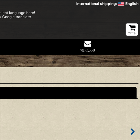
International shipping:
English
elect language here!
y Google translate
カート
問い合わせ
閉じる