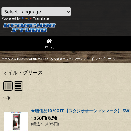
Powered by
Translate
ホーム
>
>
オイル・グリース
ホーム
STUDIO OCEAN MARK/スタジオオーシャンマーク
オイル・グリース
11
件
表示数
:
★特価品10％OFF【スタジオオーシャンマーク】 SW-GE
1,350
円
(税別)
並び順
:
(
税込
:
1,485
円
)