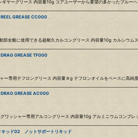
用！カルコンギヤーグリース 内容量10g コアユーザーから要望の多かったブ
絞り込む
L GREASE CC000
ー専用！摺動部全般に使用できる超耐久カルコングリース 内容量10g カル
G GREASE TF000
ラグワッシャー専用テフロングリース 内容量８g テフロンオイルをベースに高
AG GREASE AC000
仕様のドラグワッシャー専用アルコングリース 内容量10g アルミニウムコ
Sリキッド02 ノットサポートリキッド