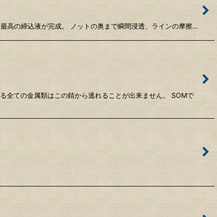
える最高の締込液が完成。 ノットの奥まで瞬間浸透、ラインの摩擦…
る全ての金属類はこの錆から逃れることが出来ません。 SOMで