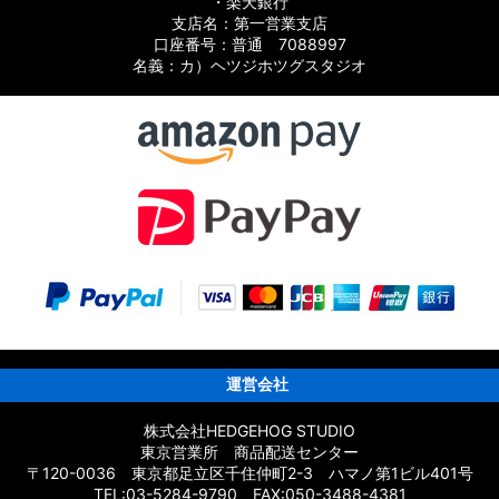
・楽天銀行
支店名：第一営業支店
口座番号：普通 7088997
名義：カ）ヘツジホツグスタジオ
運営会社
株式会社HEDGEHOG STUDIO
東京営業所 商品配送センター
〒120-0036 東京都足立区千住仲町2-3 ハマノ第1ビル401号
TEL:03-5284-9790 FAX:050-3488-4381