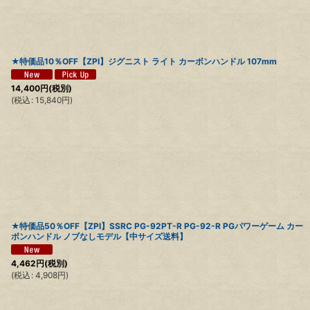
★特価品10％OFF【ZPI】ジグニスト ライト カーボンハンドル 107mm
14,400
円
(税別)
(
税込
:
15,840
円
)
★特価品50％OFF【ZPI】SSRC PG-92PT-R PG-92-R PGパワーゲーム カー
ボンハンドル ノブなしモデル【中サイズ送料】
4,462
円
(税別)
(
税込
:
4,908
円
)