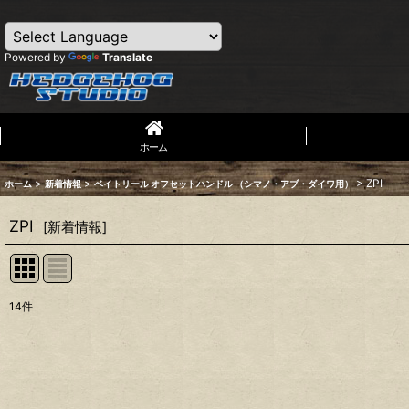
Powered by
Translate
ホーム
>
>
>
ZPI
ホーム
新着情報
ベイトリール オフセットハンドル （シマノ・アブ・ダイワ用）
ZPI
[
新着情報
]
14
件
表示数
:
並び順
: