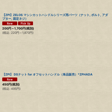
絞り込む
【ZPI】ZELOS マシンカットハンドルシリーズ用パーツ（ナット, ボルト, アダ
プター, 固定ネジ）
200
円
～1,700
円
(税別)
(
税込
:
220
円
～1,870
円
)
【ZPI】 DSナット for オフセットハンドル（単品販売）*ZPHADA
450
円
(税別)
(
税込
:
495
円
)