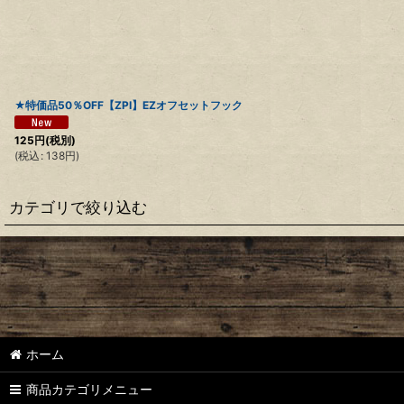
★特価品50％OFF【ZPI】EZオフセットフック
125
円
(税別)
(
税込
:
138
円
)
カテゴリで絞り込む
アベイル（シマノ用）
アベイル（ダイワ・アブ用）
ZPI
ホーム
ZPI（ダイワ・アブ用）
商品カテゴリメニュー