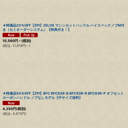
★特価品20％OFF【ZPI】ZELOS マシンカットハンドル ハイスペックノブM付
き（セミオーダーシステム）【特典付き！】
10,560
円
～
(税別)
(
税込
:
11,616
円
～
)
★特価品50％OFF【ZPI】BFC BFC83R-B BFC83R-R BFC83R-P オフセット
カーボンハンドル ノブなしモデル【中サイズ送料】
4,250
円
(税別)
(
税込
:
4,675
円
)