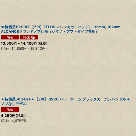
★特価品10％OFF【ZPI】ZELOS マシンカットハンドル 92mm, 102mm
ALCANCEラウンドノブ仕様（シマノ・アブ・ダイワ共用）
13,500
円
～14,400
円
(税別)
(
税込
:
14,850
円
～15,840
円
)
★特価品50％OFF★【ZPI】 SSRC パワーゲーム ブラックカーボンハンドル ※
ノブなしモデル
4,250
円
(税別)
(
税込
:
4,675
円
)