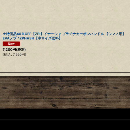
★特価品40％OFF【ZPI】イナーシャ プラチナカーボンハンドル 【シマノ用】
EVAノブ *ZPHASH【中サイズ送料】
7,200
円
(税別)
(
税込
:
7,920
円
)