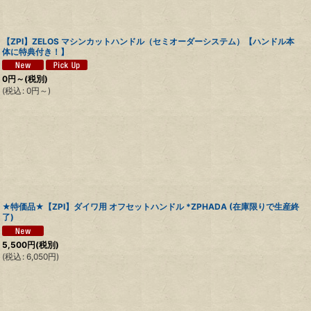
【ZPI】ZELOS マシンカットハンドル（セミオーダーシステム）【ハンドル本
体に特典付き！】
0
円
～
(税別)
(
税込
:
0
円
～
)
★特価品★【ZPI】ダイワ用 オフセットハンドル *ZPHADA (在庫限りで生産終
了)
5,500
円
(税別)
(
税込
:
6,050
円
)