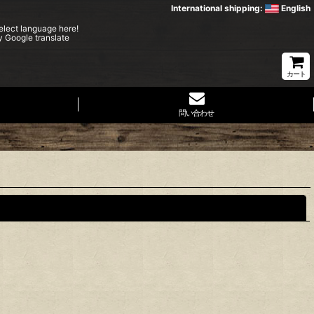
International shipping:
English
elect language here!
y Google translate
カート
問い合わせ
閉じる