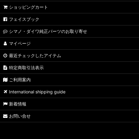
スタジオコンポジット
ショッピングカート
リブレ
フェイスブック
ドライブ
シマノ・ダイワ純正パーツのお取り寄せ
カハラジャパン
マイページ
最近チェックしたアイテム
NSクラフト
特定商取引法表示
ダイワ・メガバス純正
ご利用案内
アブ純正
International shipping guide
その他
新着情報
シマノ/夢屋
お問い合せ