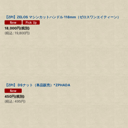
【ZPI】ZELOS マシンカットハンドル 118mm（ゼロスワンエイティーン）
18,000
円
(税別)
(
税込
:
19,800
円
)
【ZPI】 DSナット（単品販売）*ZPHADA
450
円
(税別)
(
税込
:
495
円
)