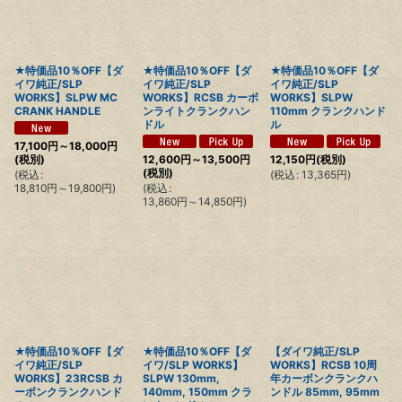
絞り込む
★特価品10％OFF【ダ
★特価品10％OFF【ダ
★特価品10％OFF【ダ
イワ純正/SLP
イワ純正/SLP
イワ純正/SLP
WORKS】SLPW MC
WORKS】RCSB カーボ
WORKS】SLPW
CRANK HANDLE
ンライトクランクハン
110mm クランクハンド
ドル
ル
17,100
円
～18,000
円
(税別)
12,600
円
～13,500
円
12,150
円
(税別)
(税別)
(
税込
:
(
税込
:
13,365
円
)
18,810
円
～19,800
円
)
(
税込
:
13,860
円
～14,850
円
)
★特価品10％OFF【ダ
★特価品10％OFF【ダ
【ダイワ純正/SLP
イワ純正/SLP
イワ/SLP WORKS】
WORKS】RCSB 10周
WORKS】23RCSB カ
SLPW 130mm,
年カーボンクランクハ
ーボンクランクハンド
140mm, 150mm クラ
ンドル 85mm, 95mm