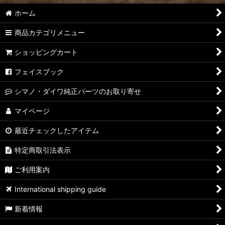
ZPI
ホーム
ZPI（ダイワ・アブ用）
商品カテゴリメニュー
スタジオコンポジット
ショッピングカート
リブレ
フェイスブック
ドライブ
シマノ・ダイワ純正パーツのお取り寄せ
カハラジャパン
マイページ
最近チェックしたアイテム
NSクラフト
特定商取引法表示
ダイワ・メガバス純正
ご利用案内
アブ純正
International shipping guide
その他
新着情報
シマノ/夢屋