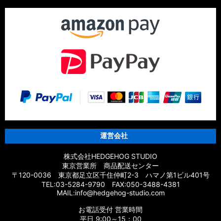
運営会社
株式会社HEDGEHOG STUDIO
東京営業所 商品配送センター
〒120-0036 東京都足立区千住仲町2-3 ハマノ第1ビル401号
TEL:03-5284-9790 FAX:050-3488-4381
MAIL:info@hedgehog-studio.com
お電話受付 営業時間
平日 9:00～15：00