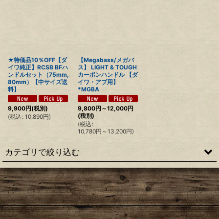
★特価品10％OFF【ダ
【Megabass/メガバ
イワ純正】RCSB BFハ
ス】 LIGHT & TOUGH
ンドルセット（75mm,
カーボンハンドル 【ダ
80mm）【中サイズ送
イワ・アブ用】
料】
*MGBA
9,900
円
(税別)
9,800
円
～12,000
円
(税別)
(
税込
:
10,890
円
)
(
税込
:
10,780
円
～13,200
円
)
カテゴリで絞り込む
アベイル（シマノ用）
アベイル（ダイワ・アブ用）