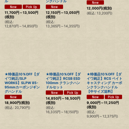
ル
ンクハンドル
12,000
円
(税別)
11,700
円
～13,500
円
12,150
円
～13,050
円
(
税込
:
13,200
円
)
(税別)
(税別)
(
税込
:
(
税込
:
12,870
円
～14,850
円
)
13,365
円
～14,355
円
)
★特価品10％OFF【ダ
★特価品10％OFF【ダ
★特価品10％OFF【ダ
イワ純正/SLP
イワ純正】RCSB ESD
イワ純正】RCS ベイト
WORKS】SLPW 85-
100mm クランクハン
キャスティング カーボ
95mmカーボンジギン
ドルセット
ンクランクハンドル
グハンドル
【中サイズ送料】
14,850
円
～16,500
円
18,900
円
(税別)
(税別)
9,000
円
～11,250
円
(税別)
(
税込
:
20,790
円
)
(
税込
:
16,335
円
～18,150
円
)
(
税込
:
9,900
円
～12,375
円
)