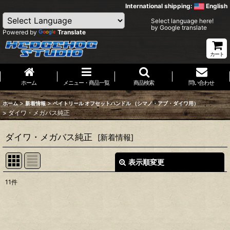
International shipping:
English
Select language here!
by Google translate
Powered by
Translate
カート
ホーム
メニュー・商品一覧
商品検索
問い合わせ
>
>
ホーム
新着情報
ベイトリール オフセットハンドル （シマノ・アブ・ダイワ用）
>
ダイワ・メガバス純正
ダイワ・メガバス純正
[
新着情報
]
表示順変更
閉じる
11
件
表示数
:
並び順
: