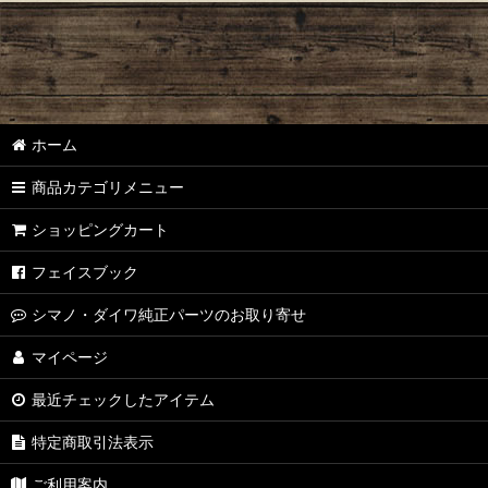
アベイル（シマノ用）
アベイル（ダイワ・アブ用）
ZPI
ホーム
ZPI（ダイワ・アブ用）
商品カテゴリメニュー
スタジオコンポジット
ショッピングカート
リブレ
フェイスブック
ドライブ
シマノ・ダイワ純正パーツのお取り寄せ
カハラジャパン
マイページ
最近チェックしたアイテム
NSクラフト
特定商取引法表示
ダイワ・メガバス純正
ご利用案内