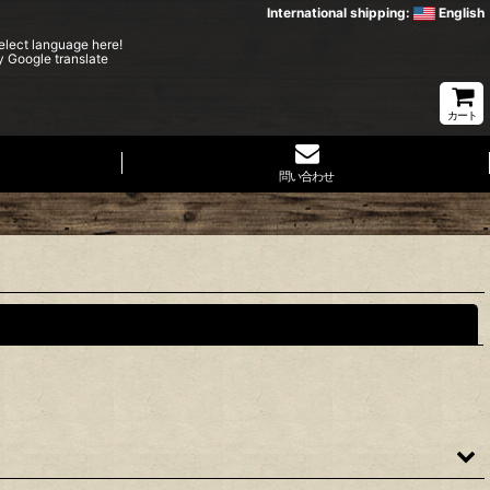
International shipping:
English
elect language here!
y Google translate
カート
問い合わせ
閉じる