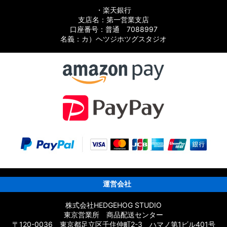
・楽天銀行
支店名：第一営業支店
口座番号：普通 7088997
名義：カ）ヘツジホツグスタジオ
運営会社
株式会社HEDGEHOG STUDIO
東京営業所 商品配送センター
〒120-0036 東京都足立区千住仲町2-3 ハマノ第1ビル401号