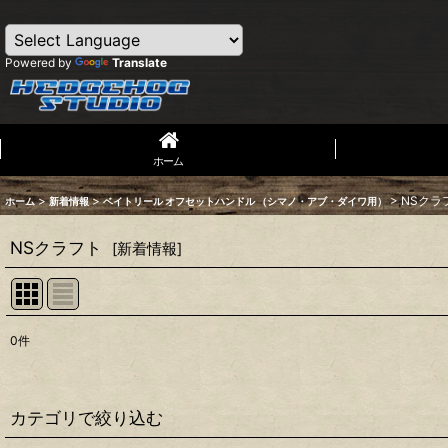
Powered by
Translate
ホーム
>
>
>
NSクラ
ホーム
新着情報
ベイトリール オフセットハンドル （シマノ・アブ・ダイワ用）
NSクラフト
[
新着情報
]
0
件
表示数
:
並び順
:
カテゴリで絞り込む