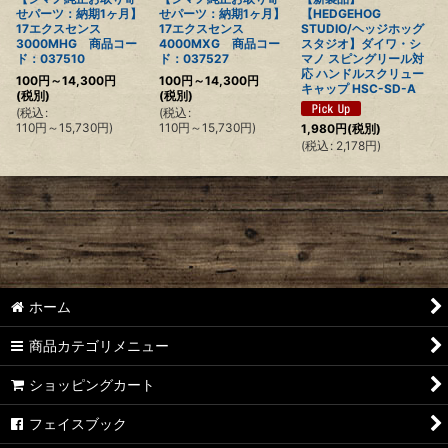
せパーツ：納期1ヶ月】
せパーツ：納期1ヶ月】
【HEDGEHOG
17エクスセンス
17エクスセンス
STUDIO/ヘッジホッグ
3000MHG 商品コー
4000MXG 商品コー
スタジオ】ダイワ・シ
ド：037510
ド：037527
マノ スピングリール対
応 ハンドルスクリュー
100
円
～14,300
円
100
円
～14,300
円
キャップ HSC-SD-A
(税別)
(税別)
(
税込
:
(
税込
:
110
円
～15,730
円
)
110
円
～15,730
円
)
1,980
円
(税別)
(
税込
:
2,178
円
)
ホーム
商品カテゴリメニュー
ショッピングカート
フェイスブック