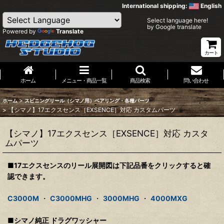
International shipping:
English
Select language here!
by Google translate
Powered by
Translate
カート
ホーム
メニュー・商品一覧
商品検索
問い合わせ
>
ホーム
スピニングリール（シマノ用）ベアリング・各種パーツ
>
【シマノ】17エクスセンス［EXSENCE］対応 カスタムパーツ
【シマノ】17エクスセンス［EXSENCE］対応 カスタ
ムパーツ
■17エクスセンスのリール展開図は下記品番をクリックすると確
認できます。
C3000M
・
C3000MHG
・
3000MHG
・
4000MXG
■シマノ純正 ドラグワッシャー