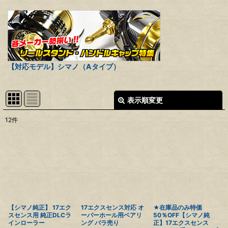
【対応モデル】シマノ（Aタイプ）
表示順変更
閉じる
12
件
表示数
:
並び順
:
絞り込む
【シマノ純正】 17エク
17エクスセンス対応 オ
★在庫品のみ特価
スセンス用 純正DLCラ
ーバーホール用ベアリ
50％OFF【シマノ純
インローラー
ング バラ売り
正】17エクスセンス