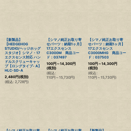
【新製品】
【シマノ純正お取り寄
【シマノ純正お取り寄
【HEDGEHOG
せパーツ：納期1ヶ月】
せパーツ：納期1ヶ月】
STUDIO/ヘッジホッグ
17エクスセンス
17エクスセンス
スタジオ】シマノ・17
C3000M 商品コー
C3000MHG 商品コー
エクスセンス対応 ハン
ド：037497
ド：037503
ドルスクリューキャッ
100
円
～14,300
円
100
円
～14,300
円
プ【ロングタイプ- A】
(税別)
(税別)
HLC-SD-A
(
税込
:
(
税込
:
2,480
円
(税別)
110
円
～15,730
円
)
110
円
～15,730
円
)
(
税込
:
2,728
円
)
【シマノ純正お取り寄
【シマノ純正お取り寄
【新製品】