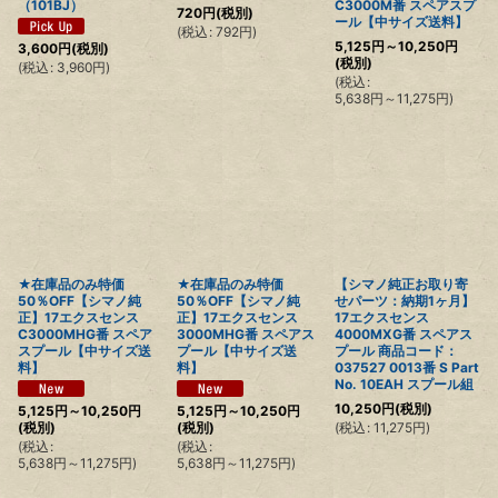
（101BJ）
C3000M番 スペアスプ
720
円
(税別)
ール【中サイズ送料】
(
税込
:
792
円
)
5,125
円
～10,250
円
3,600
円
(税別)
(税別)
(
税込
:
3,960
円
)
(
税込
:
5,638
円
～11,275
円
)
★在庫品のみ特価
★在庫品のみ特価
【シマノ純正お取り寄
50％OFF【シマノ純
50％OFF【シマノ純
せパーツ：納期1ヶ月】
正】17エクスセンス
正】17エクスセンス
17エクスセンス
C3000MHG番 スペア
3000MHG番 スペアス
4000MXG番 スペアス
スプール【中サイズ送
プール【中サイズ送
プール 商品コード：
料】
料】
037527 0013番 S Part
No. 10EAH スプール組
10,250
円
(税別)
5,125
円
～10,250
円
5,125
円
～10,250
円
(
税込
:
11,275
円
)
(税別)
(税別)
(
税込
:
(
税込
:
5,638
円
～11,275
円
)
5,638
円
～11,275
円
)