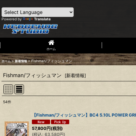
Powered by
Translate
ホーム
>
>
Fishman/フィッシュマン
ホーム
新着情報
Fishman/フィッシュマン
[
新着情報
]
54
件
表示数
:
【Fishman/フィッシュマン】BC4 5.10L POWER GRIP
並び順
:
57,800
円
(税別)
(
税込
:
63,580
円
)