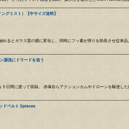
ティングミスト）【中サイズ送料】
触れるとガラス質の膜に変化し、同時にフッ素が滑りを助長させ従来品
マゾン源流にドラードを追う
５日間に渡って収録。 赤塚自らアクションカムやドローンを駆使した臨
ドベルト 2pieces