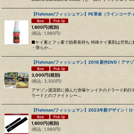
【Fishman/フィッシュマン】PE革命（ラインコー
1,800
円
(税別)
(
税込
:
1,980
円
)
■ケイ素とフッ素で効果長持ち 特殊ケイ素剤は空気に
・滑らか…
【Fishman/フィッシュマン】2018 新作DVD！ア
3,000
円
(税別)
(
税込
:
3,300
円
)
アマゾン源流部に挑んだ赤塚ケンイチのドラード釣行を
ラードとのファイトシー…
【Fishman/フィッシュマン】2023年新デザイン！ロッ
1,800
円
(税別)
(
税込
:
1,980
円
)