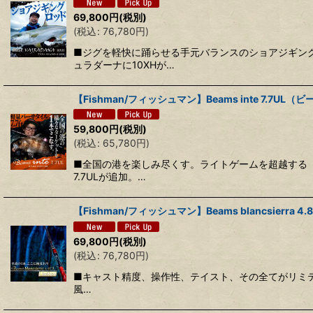
69,800
円
(税別)
(
税込
:
76,780
円
)
■ジグを軽快に踊らせる手元バランスのショアジギン
ュラダーナに10XHが…
【Fishman/フィッシュマン】Beams inte 7.7UL（
59,800
円
(税別)
(
税込
:
65,780
円
)
■全国の港を楽しみ尽くす。ライトゲームを超越する「
7.7ULが追加。…
【Fishman/フィッシュマン】Beams blancsierra 
69,800
円
(税別)
(
税込
:
76,780
円
)
■キャスト精度、操作性、テイスト、その全てがリミテッド
風…