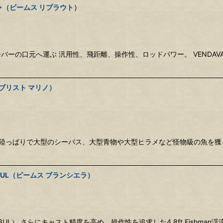
.0M+（ビームス リプラウト）
バーの口元へ運ぶ 汎用性、飛距離、操作性、ロッドパワー。 VENDAV
H（ブリスト マリノ）
 陸っぱりで大型のシーバス、大型青物や大型ヒラメなど怪物級の魚を
 4.8UL（ビームス ブランシエラ）
シエラ 4.8UL） さらにキャスト精度を高め、操作性を追求した4.8ft Fis