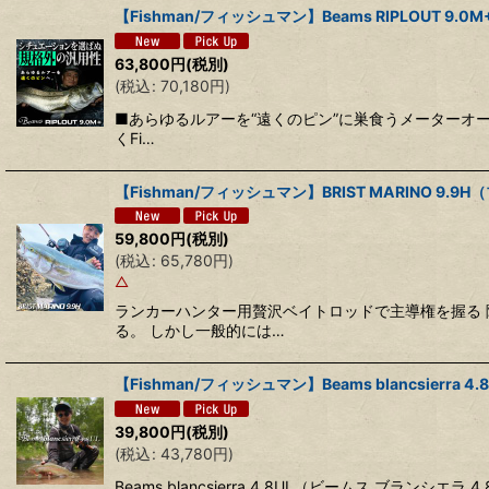
【Fishman/フィッシュマン】Beams RIPLOUT 9
63,800
円
(税別)
(
税込
:
70,180
円
)
■あらゆるルアーを“遠くのピン”に巣食うメーターオー
くFi…
【Fishman/フィッシュマン】BRIST MARINO 9.9
59,800
円
(税別)
(
税込
:
65,780
円
)
△
ランカーハンター用贅沢ベイトロッドで主導権を握る
る。 しかし一般的には…
【Fishman/フィッシュマン】Beams blancsierra
39,800
円
(税別)
(
税込
:
43,780
円
)
Beams blancsierra 4.8UL（ビームス ブラン