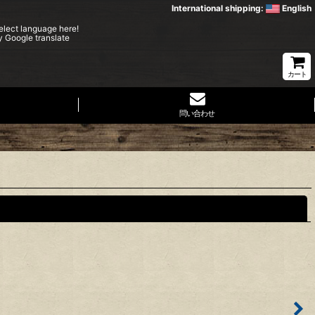
International shipping:
English
elect language here!
y Google translate
カート
問い合わせ
閉じる