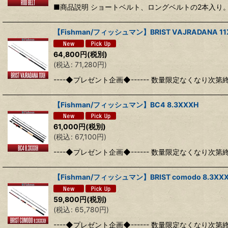
■商品説明 ショートベルト、ロングベルトの2本入り。
【Fishman/フィッシュマン】BRIST VAJRADANA 11
64,800
円
(税別)
(
税込
:
71,280
円
)
----◆プレゼント企画◆------ 数量限定なくなり次第
【Fishman/フィッシュマン】BC4 8.3XXXH
61,000
円
(税別)
(
税込
:
67,100
円
)
----◆プレゼント企画◆------ 数量限定なくなり次第
【Fishman/フィッシュマン】BRIST comodo 8.3XX
59,800
円
(税別)
(
税込
:
65,780
円
)
----◆プレゼント企画◆------ 数量限定なくなり次第