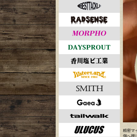
精密マ
側へ押