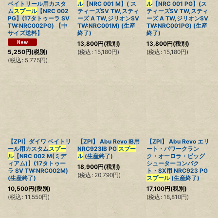
ベイトリール用カスタ
ル
【NRC 001 M】( ス
ル
【NRC 001 PG】(ス
ム
スプール
【NRC 002
ティーズSV TW,スティ
ティーズSV TW,スティ
PG】(17タトゥーラ SV
ーズ A TW,ジリオンSV
ーズ A TW,ジリオンSV
TW:NRC002PG) 【中
TW:NRC001M) (生産
TW:NRC001PG) (生産
サイズ送料】
終了)
終了)
13,800
円
(税別)
13,800
円
(税別)
(
税込
:
15,180
円
)
(
税込
:
15,180
円
)
5,250
円
(税別)
(
税込
:
5,775
円
)
【ZPI】ダイワ ベイトリ
【ZPI】 Abu Revo IB用
【ZPI】 Abu Revo エリ
ール用カスタム
スプー
NRC923IB PG
スプー
ート・パワークラン
ル
【NRC 002 M(ミデ
ル
(生産終了)
ク・オーロラ・ビッグ
ィアム)】(17タトゥー
シューターコンパク
18,900
円
(税別)
ラ SV TW:NRC002M)
ト・SX用 NRC923 PG
(
税込
:
20,790
円
)
(生産終了)
スプール
(生産終了)
10,500
円
(税別)
17,100
円
(税別)
(
税込
:
11,550
円
)
(
税込
:
18,810
円
)