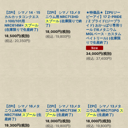
【ZPI】 シマノ 14・15
【ZPI】 シマノ 13メタ
★特価品★【ZPI/ジー
カルカッタコンクエス
ニウム用 NRC713HD
ピーアイ】17 Z-PRIDE
ト100/101用
スプール
(在庫限りで終
/ Z プライド(ジープラ
NRC614M+
スプール
了)
イド) おかっぱり専用リ
(在庫限りで生産終了)
ール (16メタニウム
18,000
円
(税別)
MGLベース・カスタム
18,500
円
(税別)
(
税込
:
19,800
円
)
ベイトリール) (在庫限
(
税込
:
20,350
円
)
りで生産終了)
34,000
円
(税別)
(
税込
:
37,400
円
)
【ZPI】 シマノ 16メタ
【ZPI】 シマノ 13メタ
【ZPI】 シマノ 13メタ
ニウムMGL用
ニウム用 NRC713M
ス
ニウム用 NRC713PG
ス
NRC716M
スプール
(生
プール
(生産終了)
プール
(生産終了)
産終了)
18,000
円
(税別)
18,000
円
(税別)
19,300
円
(税別)
(
税込
:
19,800
円
)
(
税込
:
19,800
円
)