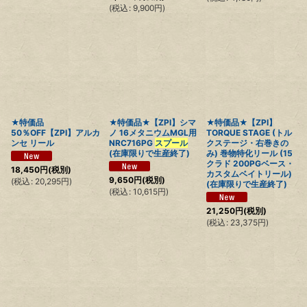
(
税込
:
9,900
円
)
★特価品
★特価品★【ZPI】シマ
★特価品★【ZPI】
50％OFF【ZPI】アルカ
ノ 16メタニウムMGL用
TORQUE STAGE (トル
ンセ リール
NRC716PG
スプール
クステージ・右巻きの
(在庫限りで生産終了)
み) 巻物特化リール (15
クラド 200PGベース・
18,450
円
(税別)
カスタムベイトリール)
9,650
円
(税別)
(
税込
:
20,295
円
)
(在庫限りで生産終了)
(
税込
:
10,615
円
)
21,250
円
(税別)
(
税込
:
23,375
円
)