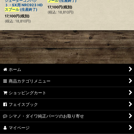
シューターコンパク
プール
(生産終了)
ト・SX用 NRC923 HD
17,100
円
(税別)
スプール
(生産終了)
(
税込
:
18,810
円
)
17,100
円
(税別)
(
税込
:
18,810
円
)
ホーム
商品カテゴリメニュー
ショッピングカート
フェイスブック
シマノ・ダイワ純正パーツのお取り寄せ
マイページ