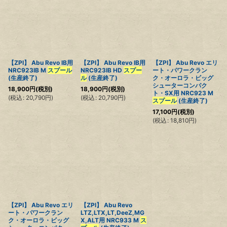
【ZPI】 Abu Revo IB用
【ZPI】 Abu Revo IB用
【ZPI】 Abu Revo エリ
NRC923IB M
スプール
NRC923IB HD
スプー
ート・パワークラン
(生産終了)
ル
(生産終了)
ク・オーロラ・ビッグ
シューターコンパク
18,900
円
(税別)
18,900
円
(税別)
ト・SX用 NRC923 M
(
税込
:
20,790
円
)
(
税込
:
20,790
円
)
スプール
(生産終了)
17,100
円
(税別)
(
税込
:
18,810
円
)
【ZPI】 Abu Revo エリ
【ZPI】 Abu Revo
ート・パワークラン
LTZ,LTX,LT,DeeZ,MG
ク・オーロラ・ビッグ
X,ALT用 NRC933 M
ス