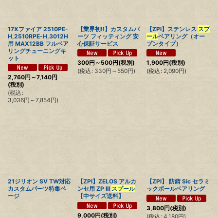
並び順
:
17Xファイア 2510PE-
【業界初!!】カスタムパ
【ZPI】ステンレス
スプ
絞り込む
H,2510RPE-H,3012H
ーツ フィッティング 安
ール
ベアリング（オー
用 MAX12BB フルベア
心保証サービス
プンタイプ）
リングチューニングキ
ット
300
円
～500
円
(税別)
1,900
円
(税別)
(
税込
:
330
円
～550
円
)
(
税込
:
2,090
円
)
2,760
円
～7,140
円
(税別)
(
税込
:
3,036
円
～7,854
円
)
21ジリオン SV TW対応
【ZPI】ZELOS アルカ
【ZPI】 防錆 Sic セラミ
カスタムパーツ特集ペ
ンセ用 ZP III
スプール
ックボールベアリング
ージ
【中サイズ送料】
3,800
円
(税別)
9,000
円
(税別)
(
税込
:
4,180
円
)