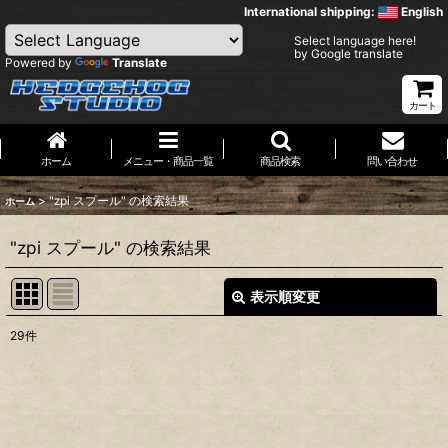
International shipping:
English
Select language here!
by Google translate
Powered by
Translate
カート
ホーム
メニュー・商品一覧
商品検索
問い合わせ
>
"zpi スプール"
の
検索結果
ホーム
"zpi スプール"
の
検索結果
表示順変更
閉じる
29
件
商品検索
:
表示数
: