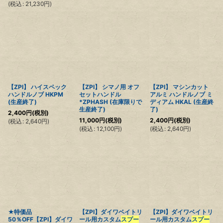
(
税込
:
21,230
円
)
【ZPI】 ハイスペック
【ZPI】 シマノ用 オフ
【ZPI】 マシンカット
ハンドルノブ HKPM
セットハンドル
アルミ ハンドルノブ ミ
(生産終了)
*ZPHASH (在庫限りで
ディアム HKAL (生産終
生産終了)
了)
2,400
円
(税別)
11,000
円
(税別)
2,400
円
(税別)
(
税込
:
2,640
円
)
(
税込
:
12,100
円
)
(
税込
:
2,640
円
)
★特価品
【ZPI】ダイワベイトリ
【ZPI】ダイワベイトリ
50％OFF【ZPI】ダイワ
ール用カスタム
スプー
ール用カスタム
スプー