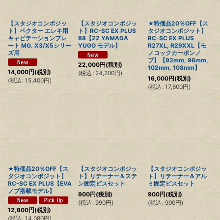
【スタジオコンポジッ
【スタジオコンポジッ
★特価品20％OFF【ス
ト】ベクター エレキ用
ト】RC-SC EX PLUS
タジオコンポジット】
キャビテーションプレ
88【22 YAMADA
RC-SC EX PLUS
ート MG. X3/X5シリー
YUGO モデル】
R27XL, R29XXL【モ
ズ用
ノコックカーボンノ
ブ】【92mm, 96mm,
22,000
円
(税別)
102mm, 108mm】
14,000
円
(税別)
(
税込
:
24,200
円
)
16,000
円
(税別)
(
税込
:
15,400
円
)
(
税込
:
17,600
円
)
★特価品20％OFF【ス
【スタジオコンポジッ
【スタジオコンポジッ
タジオコンポジット】
ト】リテーナー＆ステ
ト】リテーナー＆アル
RC-SC EX PLUS【EVA
ン固定ビスセット
ミ固定ビスセット
ノブ搭載モデル】
900
円
(税別)
900
円
(税別)
(
税込
:
990
円
)
(
税込
:
990
円
)
12,800
円
(税別)
(
税込
:
14,080
円
)