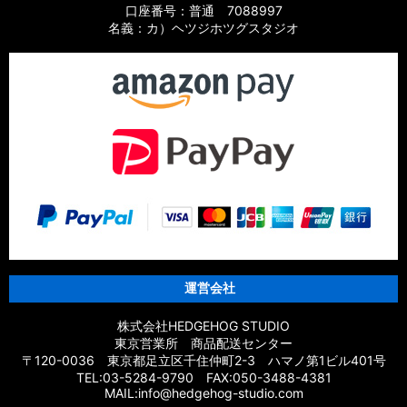
口座番号：普通 7088997
名義：カ）ヘツジホツグスタジオ
運営会社
株式会社HEDGEHOG STUDIO
東京営業所 商品配送センター
〒120-0036 東京都足立区千住仲町2-3 ハマノ第1ビル401号
TEL:03-5284-9790 FAX:050-3488-4381
MAIL:info@hedgehog-studio.com