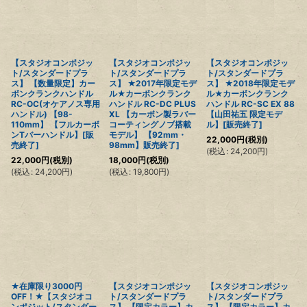
【スタジオコンポジッ
【スタジオコンポジッ
【スタジオコンポジッ
ト/スタンダードプラ
ト/スタンダードプラ
ト/スタンダードプラ
ス】 【数量限定】カー
ス】 ★2017年限定モデ
ス】 ★2018年限定モデ
ボンクランクハンドル
ル★カーボンクランク
ル★カーボンクランク
RC-OC(オケアノス専用
ハンドル RC-DC PLUS
ハンドル RC-SC EX 88
ハンドル) 【98-
XL 【カーボン製ラバー
【山田祐五 限定モデ
110mm】 【フルカーボ
コーティングノブ搭載
ル】[販売終了]
ンTバーハンドル】[販
モデル】 【92mm・
22,000
円
(税別)
売終了]
98mm】販売終了]
(
税込
:
24,200
円
)
22,000
円
(税別)
18,000
円
(税別)
(
税込
:
24,200
円
)
(
税込
:
19,800
円
)
★在庫限り3000円
【スタジオコンポジッ
【スタジオコンポジッ
OFF！★【スタジオコ
ト/スタンダードプラ
ト/スタンダードプラ
ンポジット/スタンダー
ス】 【限定カラー】カ
ス】 【限定カラー】カ