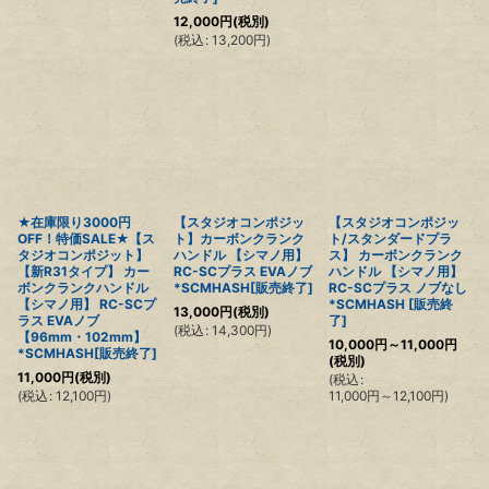
12,000
円
(税別)
(
税込
:
13,200
円
)
★在庫限り3000円
【スタジオコンポジッ
【スタジオコンポジッ
OFF！特価SALE★【ス
ト】カーボンクランク
ト/スタンダードプラ
タジオコンポジット】
ハンドル 【シマノ用】
ス】 カーボンクランク
【新R31タイプ】 カー
RC-SCプラス EVAノブ
ハンドル 【シマノ用】
ボンクランクハンドル
*SCMHASH[販売終了]
RC-SCプラス ノブなし
【シマノ用】 RC-SCプ
*SCMHASH [販売終
13,000
円
(税別)
ラス EVAノブ
了]
(
税込
:
14,300
円
)
【96mm・102mm】
10,000
円
～11,000
円
*SCMHASH[販売終了]
(税別)
11,000
円
(税別)
(
税込
:
(
税込
:
12,100
円
)
11,000
円
～12,100
円
)