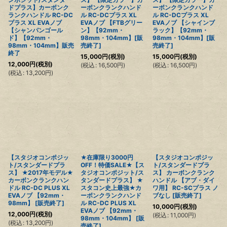
ドプラス】カーボンク
ーボンクランクハンド
ーボンクランクハンド
ランクハンドル RC-DC
ル RC-DCプラス XL
ル RC-DCプラス XL
プラス XL EVAノブ
EVAノブ 【FTBグリー
EVAノブ 【シャインブ
【シャンパンゴール
ン】【92mm・
ラック】【92mm・
ド】【92mm・
98mm・104mm】[販
98mm・104mm】[販
98mm・104mm】販売
売終了]
売終了]
終了
15,000
円
(税別)
15,000
円
(税別)
12,000
円
(税別)
(
税込
:
16,500
円
)
(
税込
:
16,500
円
)
(
税込
:
13,200
円
)
【スタジオコンポジッ
★在庫限り3000円
【スタジオコンポジッ
ト/スタンダードプラ
OFF！特価SALE★【ス
ト/スタンダードプラ
ス】 ★2017年モデル★
タジオコンポジット/ス
ス】 カーボンクランク
カーボンクランクハン
タンダードプラス】 ★
ハンドル 【アブ・ダイ
ドル RC-DC PLUS XL
スタコン史上最強★カ
ワ用】 RC-SCプラス ノ
EVAノブ 【92mm・
ーボンクランクハンド
ブなし [販売終了]
98mm】 [販売終了]
ル RC-DC PLUS XL
10,000
円
(税別)
EVAノブ 【92mm・
12,000
円
(税別)
(
税込
:
11,000
円
)
98mm・104mm】 [販
(
税込
:
13,200
円
)
売終了]