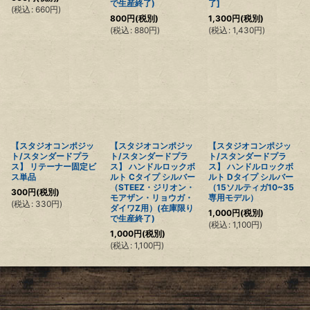
で生産終了)
了]
(
税込
:
660
円
)
800
円
(税別)
1,300
円
(税別)
(
税込
:
880
円
)
(
税込
:
1,430
円
)
【スタジオコンポジッ
【スタジオコンポジッ
【スタジオコンポジッ
ト/スタンダードプラ
ト/スタンダードプラ
ト/スタンダードプラ
ス】 リテーナー固定ビ
ス】 ハンドルロックボ
ス】 ハンドルロックボ
ス単品
ルト Cタイプ シルバー
ルト Dタイプ シルバー
（STEEZ・ジリオン・
（15ソルティガ10~35
300
円
(税別)
モアザン・リョウガ・
専用モデル）
(
税込
:
330
円
)
ダイワZ用）(在庫限り
1,000
円
(税別)
で生産終了)
(
税込
:
1,100
円
)
1,000
円
(税別)
(
税込
:
1,100
円
)