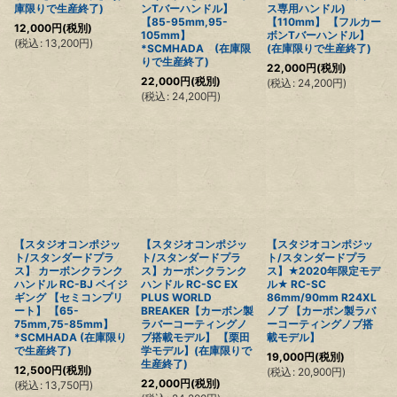
庫限りで生産終了)
ンTバーハンドル】
ス専用ハンドル)
【85-95mm,95-
【110mm】 【フルカー
12,000
円
(税別)
105mm】
ボンTバーハンドル】
(
税込
:
13,200
円
)
*SCMHADA (在庫限
(在庫限りで生産終了)
りで生産終了)
22,000
円
(税別)
22,000
円
(税別)
(
税込
:
24,200
円
)
(
税込
:
24,200
円
)
【スタジオコンポジッ
【スタジオコンポジッ
【スタジオコンポジッ
ト/スタンダードプラ
ト/スタンダードプラ
ト/スタンダードプラ
ス】 カーボンクランク
ス】カーボンクランク
ス】★2020年限定モデ
ハンドル RC-BJ ベイジ
ハンドル RC-SC EX
ル★ RC-SC
ギング 【セミコンプリ
PLUS WORLD
86mm/90mm R24XL
ート】 【65-
BREAKER【カーボン製
ノブ 【カーボン製ラバ
75mm,75-85mm】
ラバーコーティングノ
ーコーティングノブ搭
*SCMHADA (在庫限り
ブ搭載モデル】 【栗田
載モデル】
で生産終了)
学モデル】(在庫限りで
19,000
円
(税別)
生産終了)
12,500
円
(税別)
(
税込
:
20,900
円
)
22,000
円
(税別)
(
税込
:
13,750
円
)