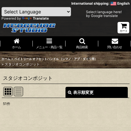
International shipping:
English
Select language here!
by Google translate
Powered by
Translate
カート
ホーム
メニュー・商品一覧
商品検索
問い合わせ
>
ホーム
ベイトリール オフセットハンドル （シマノ・アブ・ダイワ用）
>
スタジオコンポジット
スタジオコンポジット
表示順変更
閉じる
51
件
表示数
:
並び順
: