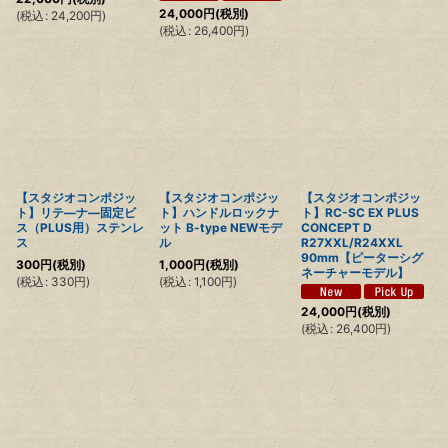
24,000
円
(税別)
(
税込
:
24,200
円
)
(
税込
:
26,400
円
)
【スタジオコンポジッ
【スタジオコンポジッ
【スタジオコンポジッ
ト】リテ―ナ―固定ビ
ト】ハンドルロックナ
ト】RC-SC EX PLUS
ス（PLUS用）ステンレ
ット B-type NEWモデ
CONCEPT D
ス
ル
R27XXL/R24XXL
90mm【ピーターシグ
300
円
(税別)
1,000
円
(税別)
ネーチャーモデル】
(
税込
:
330
円
)
(
税込
:
1,100
円
)
24,000
円
(税別)
(
税込
:
26,400
円
)