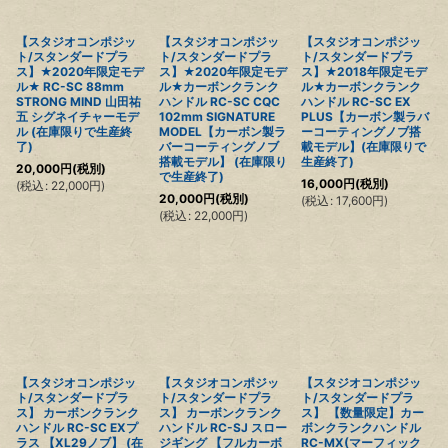
【スタジオコンポジッ
【スタジオコンポジッ
【スタジオコンポジッ
ト/スタンダードプラ
ト/スタンダードプラ
ト/スタンダードプラ
ス】★2020年限定モデ
ス】★2020年限定モデ
ス】★2018年限定モデ
ル★ RC-SC 88mm
ル★カーボンクランク
ル★カーボンクランク
STRONG MIND 山田祐
ハンドル RC-SC CQC
ハンドル RC-SC EX
五 シグネイチャーモデ
102mm SIGNATURE
PLUS【カーボン製ラバ
ル (在庫限りで生産終
MODEL【カーボン製ラ
ーコーティングノブ搭
了)
バーコーティングノブ
載モデル】(在庫限りで
搭載モデル】 (在庫限り
生産終了)
20,000
円
(税別)
で生産終了)
16,000
円
(税別)
(
税込
:
22,000
円
)
20,000
円
(税別)
(
税込
:
17,600
円
)
(
税込
:
22,000
円
)
【スタジオコンポジッ
【スタジオコンポジッ
【スタジオコンポジッ
ト/スタンダードプラ
ト/スタンダードプラ
ト/スタンダードプラ
ス】 カーボンクランク
ス】 カーボンクランク
ス】 【数量限定】カー
ハンドル RC-SC EXプ
ハンドル RC-SJ スロー
ボンクランクハンドル
ラス 【XL29ノブ】 (在
ジギング 【フルカーボ
RC-MX(マーフィック