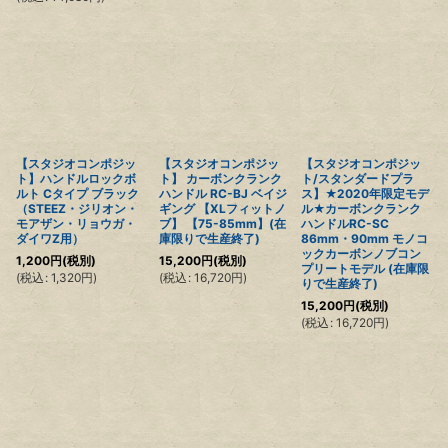
【スタジオコンポジッ
【スタジオコンポジッ
【スタジオコンポジッ
ト】ハンドルロックボ
ト】 カーボンクランク
ト/スタンダードプラ
ルト Cタイプ ブラック
ハンドル RC-BJ ベイジ
ス】★2020年限定モデ
（STEEZ・ジリオン・
ギング 【XLフィットノ
ル★カーボンクランク
モアザン・リョウガ・
ブ】 【75-85mm】(在
ハンドルRC-SC
ダイワZ用）
庫限りで生産終了)
86mm・90mm モノコ
ックカーボンノブコン
1,200
円
(税別)
15,200
円
(税別)
プリートモデル (在庫限
(
税込
:
1,320
円
)
(
税込
:
16,720
円
)
りで生産終了)
15,200
円
(税別)
(
税込
:
16,720
円
)