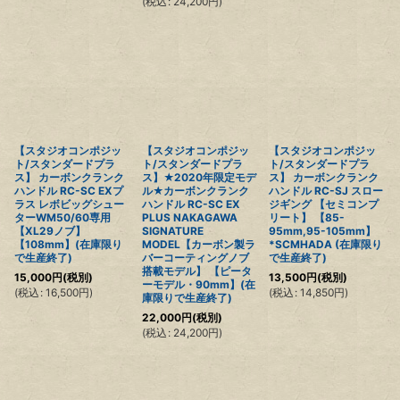
(
税込
:
24,200
円
)
【スタジオコンポジッ
【スタジオコンポジッ
【スタジオコンポジッ
ト/スタンダードプラ
ト/スタンダードプラ
ト/スタンダードプラ
ス】 カーボンクランク
ス】★2020年限定モデ
ス】 カーボンクランク
ハンドル RC-SC EXプ
ル★カーボンクランク
ハンドル RC-SJ スロー
ラス レボビッグシュー
ハンドル RC-SC EX
ジギング 【セミコンプ
ターWM50/60専用
PLUS NAKAGAWA
リート】 【85-
【XL29ノブ】
SIGNATURE
95mm,95-105mm】
【108mm】(在庫限り
MODEL【カーボン製ラ
*SCMHADA (在庫限り
で生産終了)
バーコーティングノブ
で生産終了)
搭載モデル】 【ピータ
15,000
円
(税別)
13,500
円
(税別)
ーモデル・90mm】(在
(
税込
:
16,500
円
)
(
税込
:
14,850
円
)
庫限りで生産終了)
22,000
円
(税別)
(
税込
:
24,200
円
)