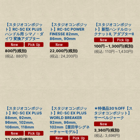
絞り込む
【スタジオコンポジッ
【スタジオコンポジッ
【スタジオコンポジッ
ト】RC-SC EX PLUS
ト】RC-SC POWER
ト】新型ハンドルロッ
ハンドル用 シマノ・ダ
FINESSE 82mm,
クナットII, アダプターII
イワ 変換アダプター
86mm, 90mm
100
円
～1,300
円
(税別)
800
円
(税別)
22,000
円
(税別)
(
税込
:
110
円
～1,430
円
)
(
税込
:
880
円
)
(
税込
:
24,200
円
)
【スタジオコンポジッ
【スタジオコンポジッ
★特価品30％OFF【ス
ト】RC-SC EX PLUS
ト】RC-SC EX PLUS
タジオコンポジット】
88mm, 92mm,
WORLD BREAKER
サーベルジャーク
96mm, 102mm,
92mm, 96mm,
108mm, 118mm
102mm【栗田学シグネ
3,360
円
(税別)
ーチャーモデル】
(
税込
:
3,696
円
)
22,000
円
(税別)