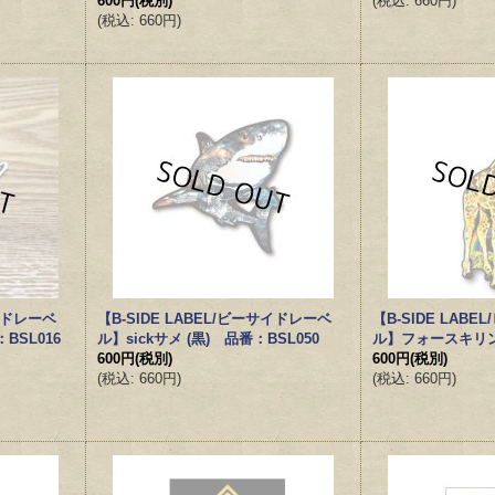
600円
(税別)
(
税込
:
660円
)
(
税込
:
660円
)
サイドレーベ
【B-SIDE LABEL/ビーサイドレーベ
【B-SIDE LAB
SL016
ル】sickサメ (黒) 品番：BSL050
ル】フォースキリン
600円
(税別)
600円
(税別)
(
税込
:
660円
)
(
税込
:
660円
)