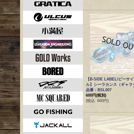
【B-SIDE LABEL/ビー
ル】シーラカンス（ギャ
品番：BSL007
600円
(税別)
(
税込
:
660円
)