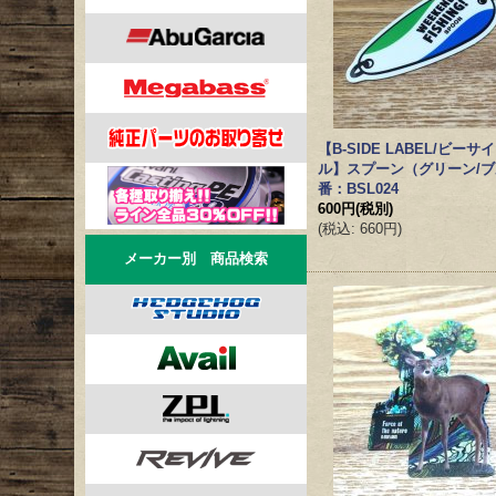
【B-SIDE LABEL/ビー
ル】スプーン（グリーン/
番：BSL024
600円
(税別)
(
税込
:
660円
)
メーカー別 商品検索