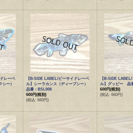
サイドレーベ
【B-SIDE LABEL/ビーサイドレーベ
【B-SIDE LAB
ラクシー）
ル】シーラカンス（ディープシー）
ル】グッピー 品番：
品番：BSL008
600円
(税別)
600円
(税別)
(
税込
:
660円
)
(
税込
:
660円
)