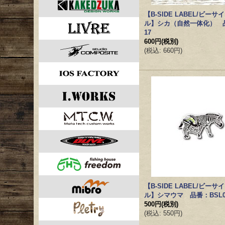
【B-SIDE LABEL/ビー
ル】シカ（自然一体化） 品
17
600円
(税別)
(
税込
:
660円
)
【B-SIDE LABEL/ビー
ル】シマウマ 品番：BSL0
500円
(税別)
(
税込
:
550円
)