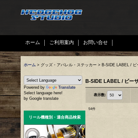
ホーム
ご利用案内
お問い合せ
ホーム
>
グッズ・アパレル・ステッカー
>
B-SIDE LABEL
B-SIDE LABEL /
Powered by
Translate
Select language here!
表示数
:
by Google translate
54
件
リール機種別・適合商品検索