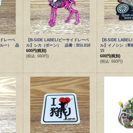
サイドレーベ
【B-SIDE LABEL/ビーサイドレーベ
【B-SIDE LAB
ブルー） 品
ル】シカ（ボーン） 品番：BSL018
ル】イノシシ（草模
600円
(税別)
15
(
税込
:
660円
)
600円
(税別)
(
税込
:
660円
)