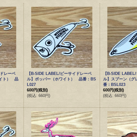
サイドレーベ
【B-SIDE LABEL/ビーサイドレーベ
【B-SIDE LAB
イト） 品
ル】ポッパー（ホワイト） 品番：BS
ル】スプーン（グ
L027
番：BSL023
600円
(税別)
600円
(税別)
(
税込
:
660円
)
(
税込
:
660円
)