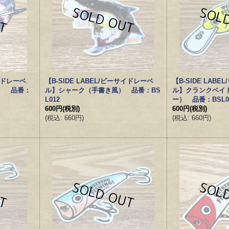
サイドレーベ
【B-SIDE LABEL/ビーサイドレーベ
【B-SIDE LAB
） 品番：
ル】シャーク（手書き風） 品番：BS
ル】クランクベイ
L012
ー） 品番：BSL0
600円
(税別)
600円
(税別)
(
税込
:
660円
)
(
税込
:
660円
)