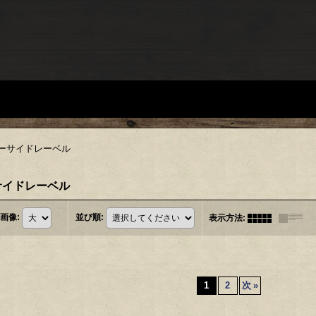
 / ビーサイドレーベル
 ビーサイドレーベル
画像
:
並び順
:
表示方法
:
1
2
次
»