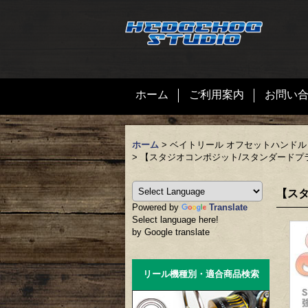
ホーム
ご利用案内
お問い
ホーム
>
ベイトリール オフセットハンドル
>
【スタジオコンポジット/スタンダードプラ
【スタ
Powered by
Translate
Select language here!
by Google translate
リール機種別・適合商品検索