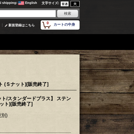
al shipping
:
English
文字サイズ
:
0
カートの中身
新規登録はこちら
(Ｓナット)[販売終了]
ト/スタンダードプラス】 ステン
ット)[販売終了]
税別)