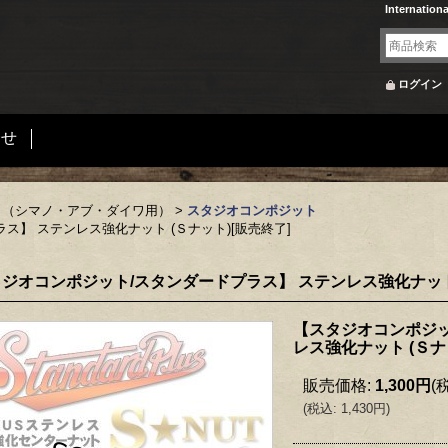
Internation
ログイン
合せ
 （シマノ・アブ・ダイワ用）
>
スタジオコンポジット
ス】 ステンレス強化ナット (Ｓナット)[販売終了]
ジオコンポジット/スタンダードプラス】 ステンレス強化ナット 
【スタジオコンポジッ
レス強化ナット (Ｓナ
販売価格
:
1,300円
(
(
税込
:
1,430円
)