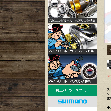
プ
※
ダ
ス
純正パーツ・スプール
シ
素
◆