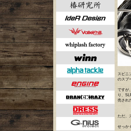
スピニ
のスプ
ですが
り、S
売され
ただ、
せっか