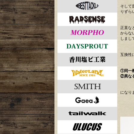
そして
りずら
正直な
からな
しまし
互換性
①同一
②異な
になり