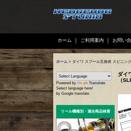
ホーム
ご利用案内
お問い
ホーム
>
ダイワ スプール互換表 スピニングリ
ダイ
（SL
Powered by
Translate
Select language here!
by Google translate
リール機種別・適合商品検索