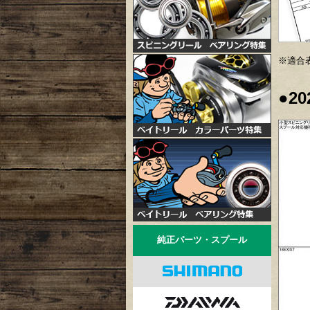
※適合
●2
純正パーツ・スプール