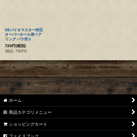
絞り込む
05バイオマスター対応
オーバーホール用ベア
リング バラ売り
720
円
(税別)
(
税込
:
792
円
)
ホーム
商品カテゴリメニュー
ショッピングカート
フェイスブック