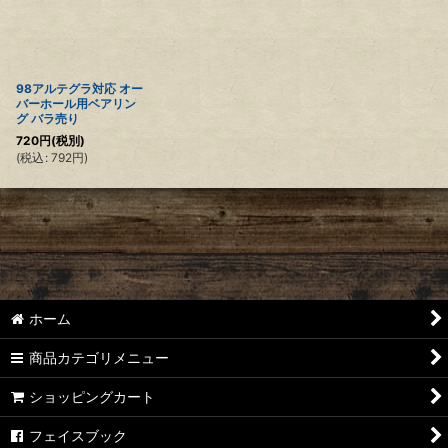
絞り込む
98アルテグラ対応 オー
バーホール用ベアリン
グ バラ売り
720
円
(税別)
(
税込
:
792
円
)
ホーム
商品カテゴリメニュー
ショッピングカート
フェイスブック