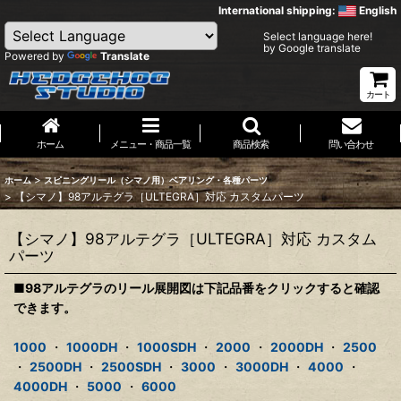
International shipping:
English
Select language here!
by Google translate
Powered by
Translate
カート
ホーム
メニュー・商品一覧
商品検索
問い合わせ
>
ホーム
スピニングリール（シマノ用）ベアリング・各種パーツ
>
【シマノ】98アルテグラ［ULTEGRA］対応 カスタムパーツ
【シマノ】98アルテグラ［ULTEGRA］対応 カスタム
パーツ
■98アルテグラのリール展開図は下記品番をクリックすると確認
できます。
1000
・
1000DH
・
1000SDH
・
2000
・
2000DH
・
2500
・
2500DH
・
2500SDH
・
3000
・
3000DH
・
4000
・
4000DH
・
5000
・
6000