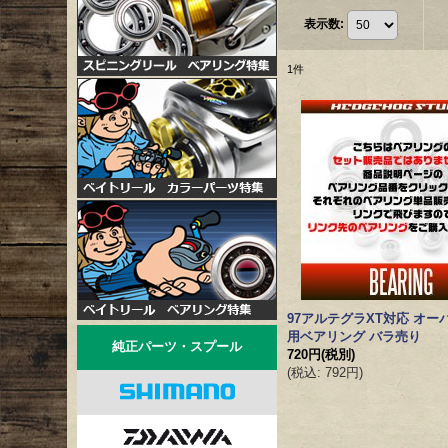
表示数
:
1
件
97アルテグラXT対応 オー
用ベアリング バラ売り
純正パーツ・スプール
720円
(税別)
(
税込
:
792円
)