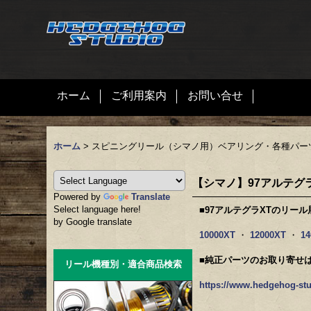
ホーム
ご利用案内
お問い合せ
ホーム
>
スピニングリール（シマノ用）ベアリング・各種パー
【シマノ】97アルテグラ
Powered by
Translate
Select language here!
■97アルテグラXTのリー
by Google translate
10000XT
・
12000XT
・
1
■純正パーツのお取り寄せ
リール機種別・適合商品検索
https://www.hedgehog-stu