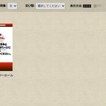
画像
:
並び順
:
表示方法
:
バーホール