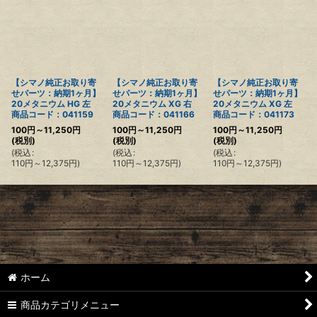
【シマノ純正お取り寄
【シマノ純正お取り寄
【シマノ純正お取り寄
せパーツ：納期1ヶ月】
せパーツ：納期1ヶ月】
せパーツ：納期1ヶ月】
20メタニウム HG 左
20メタニウム XG 右
20メタニウム XG 左
商品コード：041159
商品コード：041166
商品コード：041173
100
円
～11,250
円
100
円
～11,250
円
100
円
～11,250
円
(税別)
(税別)
(税別)
(
税込
:
(
税込
:
(
税込
:
110
円
～12,375
円
)
110
円
～12,375
円
)
110
円
～12,375
円
)
ホーム
商品カテゴリメニュー