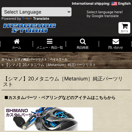
International shipping:
English
Select language here!
by Google translate
Powered by
Translate
カート
ホーム
メニュー・商品一覧
商品検索
問い合わせ
>
ホーム
シマノ純正パーツリスト：ベイトリール
>
【シマノ】20メタニウム［Metanium］純正パーツリスト
【シマノ】20メタニウム［Metanium］純正パーツリ
スト
■カスタムパーツ・ベアリングなどのアイテムはこちらから