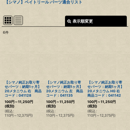
【シマノ】ベイトリール パーツ適合リスト
表示順変更
閉じる
6
件
表示数
:
並び順
:
絞り込む
【シマノ純正お取り寄
【シマノ純正お取り寄
【シマノ純正お取り寄
せパーツ：納期1ヶ月】
せパーツ：納期1ヶ月】
せパーツ：納期1ヶ月】
20メタニウム 右 商品
20メタニウム 左 商品
20メタニウム HG 右
コード：041128
コード：041135
商品コード：041142
100
円
～11,250
円
100
円
～11,250
円
100
円
～11,250
円
(税別)
(税別)
(税別)
(
税込
:
(
税込
:
(
税込
:
110
円
～12,375
円
)
110
円
～12,375
円
)
110
円
～12,375
円
)