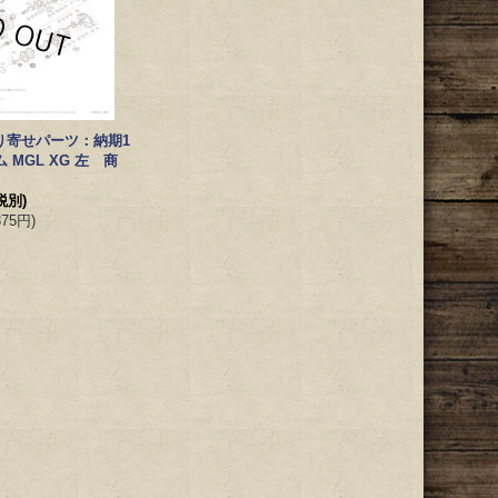
り寄せパーツ：納期1
 MGL XG 左 商
税別)
375円
)