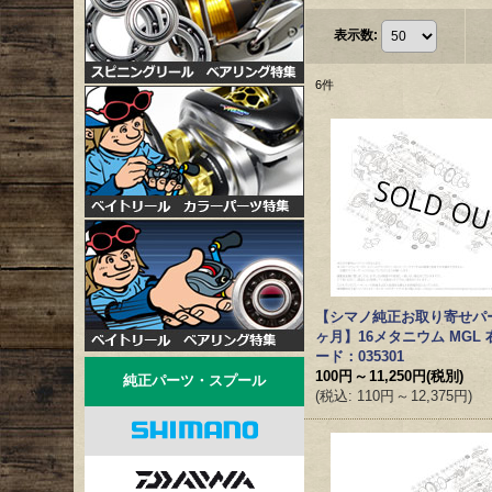
表示数
:
6
件
【シマノ純正お取り寄せパ
ヶ月】16メタニウム MGL
ード：035301
100円
～
11,250円
(税別)
純正パーツ・スプール
(
税込
:
110円
～
12,375円
)