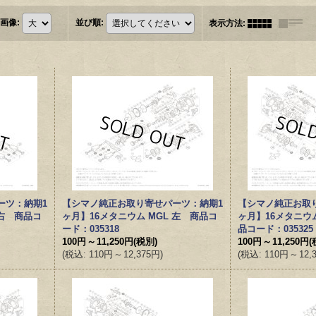
画像
:
並び順
:
表示方法
:
ーツ：納期1
【シマノ純正お取り寄せパーツ：納期1
【シマノ純正お取
 右 商品コ
ヶ月】16メタニウム MGL 左 商品コ
ヶ月】16メタニウム
ード：035318
品コード：035325
100円
～
11,250円
(税別)
100円
～
11,250円
(
(
税込
:
110円
～
12,375円
)
(
税込
:
110円
～
12,