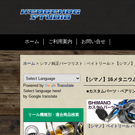
ホーム
ご利用案内
お問い合せ
ホーム
>
シマノ純正パーツリスト：ベイトリール
>
【シマノ】1
【シマノ】16メタニウム
Powered by
Translate
Select language here!
■カスタムパーツ・ベアリ
by Google translate
リール機種別・適合商品検索
【シマノ】ベイトリール 