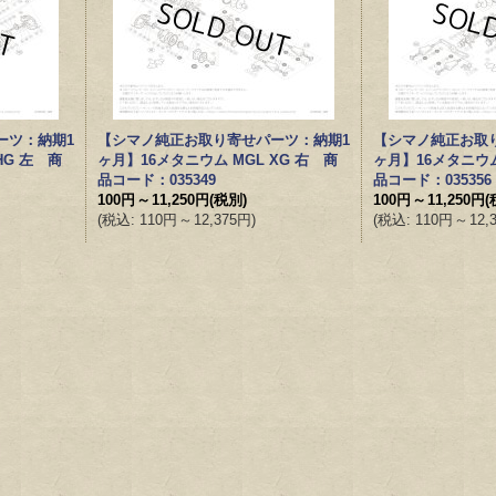
ーツ：納期1
【シマノ純正お取り寄せパーツ：納期1
【シマノ純正お取
HG 左 商
ヶ月】16メタニウム MGL XG 右 商
ヶ月】16メタニウム
品コード：035349
品コード：035356
100円
～
11,250円
(税別)
100円
～
11,250円
(
(
税込
:
110円
～
12,375円
)
(
税込
:
110円
～
12,