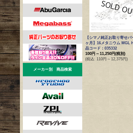
【シマノ純正お取り寄せパ
ヶ月】16メタニウム MGL 
品コード：035332
100円
～
11,250円
(税別)
(
税込
:
110円
～
12,375円
)
メーカー別 商品検索