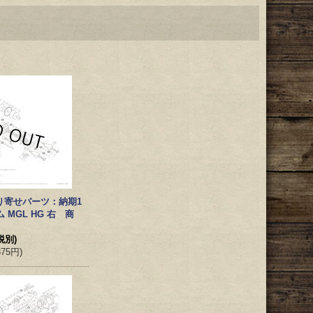
り寄せパーツ：納期1
 MGL HG 右 商
税別)
375円
)