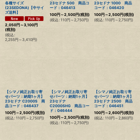
各種サイズ
23セドナ 500 商品コ
23セドナ 1000 商品
(23SEDONA)【中サイ
ード：046413
コード：046420
ズ送料】
100
円
～2,500
円
(税別)
100
円
～2,500
円
(税別)
(
税込
:
110
円
～2,750
円
)
(
税込
:
110
円
～2,750
円
)
2,050
円
～3,100
円
(税別)
(
税込
:
2,255
円
～3,410
円
)
【シマノ純正お取り寄
【シマノ純正お取り寄
【シマノ純正お取り寄
せパーツ：納期1ヶ月】
せパーツ：納期1ヶ月】
せパーツ：納期1ヶ月】
23セドナ C2000S 商
23セドナ
23セドナ 2500 商品
品コード：046437
C2000SHG 商品コー
コード：046451
ド：046444
100
円
～2,500
円
(税別)
100
円
～2,600
円
(税別)
100
円
～2,500
円
(税別)
(
税込
:
110
円
～2,750
円
)
(
税込
:
110
円
～2,860
円
)
(
税込
:
110
円
～2,750
円
)