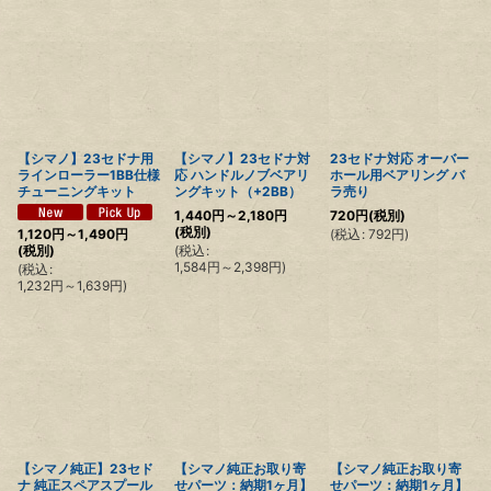
並び順
:
絞り込む
【シマノ】23セドナ用
【シマノ】23セドナ対
23セドナ対応 オーバー
ラインローラー1BB仕様
応 ハンドルノブベアリ
ホール用ベアリング バ
チューニングキット
ングキット（+2BB）
ラ売り
1,440
円
～2,180
円
720
円
(税別)
(税別)
(
税込
:
792
円
)
1,120
円
～1,490
円
(
税込
:
(税別)
1,584
円
～2,398
円
)
(
税込
:
1,232
円
～1,639
円
)
【シマノ純正】23セド
【シマノ純正お取り寄
【シマノ純正お取り寄
ナ 純正スペアスプール
せパーツ：納期1ヶ月】
せパーツ：納期1ヶ月】