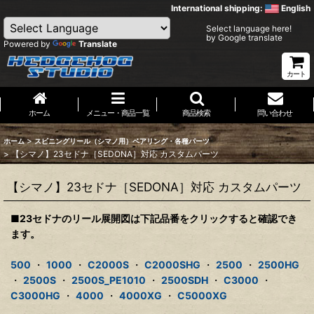
International shipping:
English
Select language here!
by Google translate
Powered by
Translate
カート
ホーム
メニュー・商品一覧
商品検索
問い合わせ
>
ホーム
スピニングリール（シマノ用）ベアリング・各種パーツ
>
【シマノ】23セドナ［SEDONA］対応 カスタムパーツ
【シマノ】23セドナ［SEDONA］対応 カスタムパーツ
■23セドナのリール展開図は下記品番をクリックすると確認でき
ます。
500
・
1000
・
C2000S
・
C2000SHG
・
2500
・
2500HG
・
2500S
・
2500S_PE1010
・
2500SDH
・
C3000
・
C3000HG
・
4000
・
4000XG
・
C5000XG