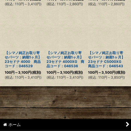
(
税込
:
110
円
～3,410
円
)
(
税込
:
110
円
～2,860
円
)
(
税込
:
110
円
～2,860
円
)
【シマノ純正お取り寄
【シマノ純正お取り寄
【シマノ純正お取り寄
せパーツ：納期1ヶ月】
せパーツ：納期1ヶ月】
せパーツ：納期1ヶ月】
23セドナ 4000 商品
23セドナ 4000XG 商
23セドナ C5000XG
コード：046529
品コード：046536
商品コード：046543
100
円
～3,100
円
(税別)
100
円
～3,100
円
(税別)
100
円
～3,500
円
(税別)
(
税込
:
110
円
～3,410
円
)
(
税込
:
110
円
～3,410
円
)
(
税込
:
110
円
～3,850
円
)
ホーム