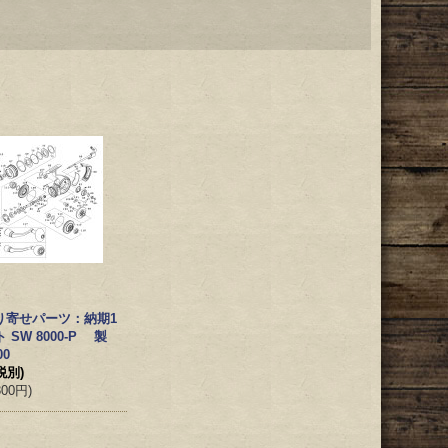
り寄せパーツ：納期1
SW 8000-P 製
00
税別)
300円
)