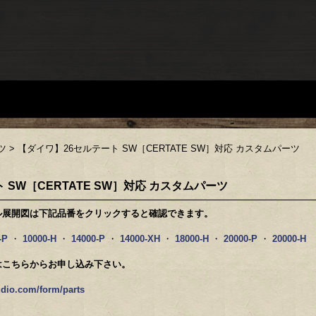
ツ
>
【ダイワ】26セルテート SW［CERTATE SW］対応 カスタムパーツ
 SW［CERTATE SW］対応 カスタムパーツ
ール展開図は下記品番をクリックすると確認できます。
-P
・
10000-H
・
14000-P
・
14000-XH
・
18000-H
・
20000-P
・
20000-H
はこちらからお申し込み下さい。
dio.com/form/parts