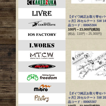
【ダイワ純正お取り寄せパ
ヶ月】26セルテート SW 14
品コード：00065304
100円
～
23,000円
(税別)
(
税込
:
110円
～
25,300円
)
【ダイワ純正お取り寄せパ
ヶ月】26セルテート SW 20
品コード：00065307