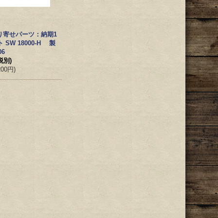
り寄せパーツ：納期1
SW 18000-H 製
06
税別)
200円
)