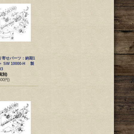
り寄せパーツ：納期1
SW 10000-H 製
03
税別)
300円
)