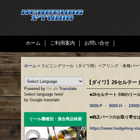
ホーム
ご利用案内
お問い合せ
ホーム
>
スピニングリール（ダイワ用）ベアリング・各種パー
【ダイワ】26セルテート
Powered by
Translate
Select language here!
■26セルテート SWのリ
by Google translate
8000-P
・
8000-H
・
10000
■純正パーツのお取り寄せ
リール機種別・適合商品検索
https://www.hedgehog-stu