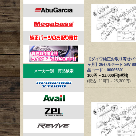
【ダイワ純正お取り寄せパ
ヶ月】26セルテート SW 80
品コード：00065301
メーカー別 商品検索
100円
～
23,000円
(税別)
(
税込
:
110円
～
25,300円
)