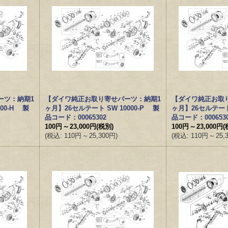
ーツ：納期1
【ダイワ純正お取り寄せパーツ：納期1
【ダイワ純正お取
00-H 製
ヶ月】26セルテート SW 10000-P 製
ヶ月】26セルテート 
品コード：00065302
品コード：000653
100円
～
23,000円
(税別)
100円
～
23,000円
(
(
税込
:
110円
～
25,300円
)
(
税込
:
110円
～
25,