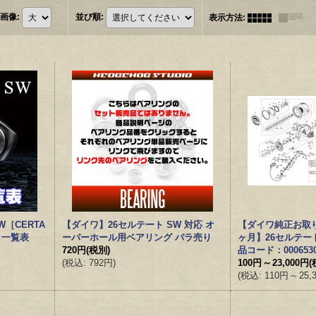
画像
:
並び順
:
表示方法
:
［CERTA
【ダイワ】26セルテート SW 対応 オ
【ダイワ純正お取
ク一覧表
ーバーホール用ベアリング バラ売り
ヶ月】26セルテート 
720円
(税別)
品コード：000653
(
税込
:
792円
)
100円
～
23,000円
(
(
税込
:
110円
～
25,