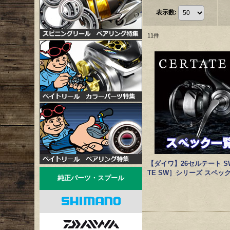
表示数
:
11
件
【ダイワ】26セルテート SW
TE SW］シリーズ スペッ
純正パーツ・スプール