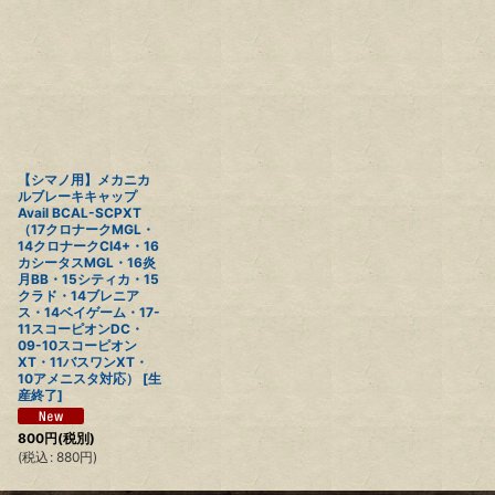
表示数
:
並び順
:
絞り込む
【シマノ用】メカニカ
ルブレーキキャップ
Avail BCAL-SCPXT
（17クロナークMGL・
14クロナークCI4+・16
カシータスMGL・16炎
月BB・15シティカ・15
クラド・14ブレニア
ス・14ベイゲーム・17-
11スコーピオンDC・
09-10スコーピオン
XT・11バスワンXT・
10アメニスタ対応） [生
産終了]
800
円
(税別)
(
税込
:
880
円
)