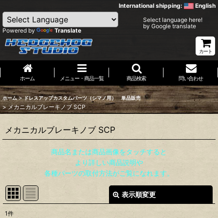
International shipping:
English
Select language here!
by Google translate
Powered by
Translate
カート
ホーム
メニュー・商品一覧
商品検索
問い合わせ
>
ホーム
ドレスアップカスタムパーツ（シマノ用） 単品販売
>
メカニカルブレーキノブ SCP
メカニカルブレーキノブ SCP
商品名または商品画像をタッチすると
より詳しい商品説明や
各種パーツの取付方法がご覧になれます。
表示順変更
閉じる
1
件