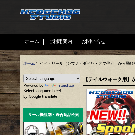
ホーム
ご利用案内
お問い合せ
ホーム
>
ベイトリール（シマノ・ダイワ・アブ他） かっ飛び
【テイルウォーク用】か
Powered by
Translate
Select language here!
by Google translate
リール機種別・適合商品検索