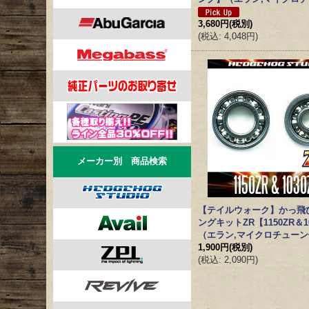
3,680円
(税別)
(
税込
:
4,048円
)
メーカー別 商品検索
【テイルウォーク】かっ飛
ングキットZR【1150ZR＆1
（エラン,マイクロチュー
1,900円
(税別)
(
税込
:
2,090円
)