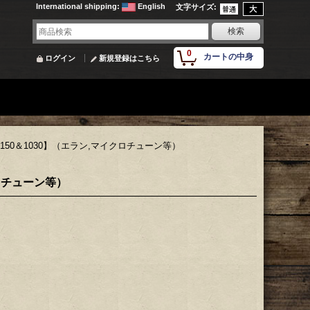
International shipping
:
English
文字サイズ
:
0
カートの中身
ログイン
新規登録はこちら
50＆1030】（エラン,マイクロチューン等）
ロチューン等）