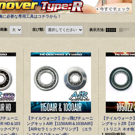
換に必要な専用工具はコチラから！
画像
:
並び順
:
表示方法
:
びチューニ
【テイルウォーク】かっ飛びチューニ
【テイルウォーク
R HD＆103
ングキットAIR【1150AIR＆1030AIR】
ングキットZR【105
ラミックベアリ
【AIRセラミックベアリング】（エラ
（トリニス ネオ他
チューン他）
ン,マイクロチューン他）
1,900円
(税別)