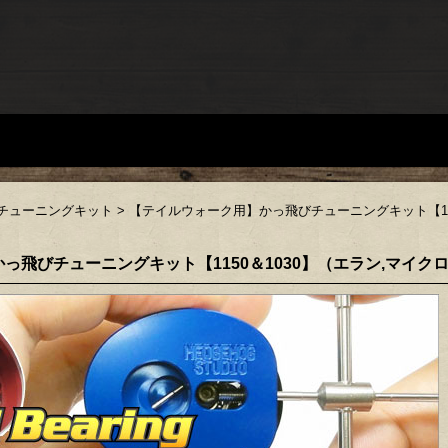
チューニングキット
>
【テイルウォーク用】かっ飛びチューニングキット【11
っ飛びチューニングキット【1150＆1030】（エラン,マイク