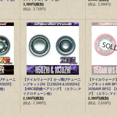
3,380円
(税別)
(
税込
:
2,090円
)
(
税込
:
3,718円
)
びチューニ
【テイルウォーク】かっ飛びチューニ
【テイルウォーク
030ZR】
ングキットZHi【1150ZHi＆1030ZHi】
ングキットAIR BFS
ン他）
【HRCB防錆ベアリング】（エラン,マ
1030AIR BFS】
イクロチューン他）
グ】（エラン,マ
2,180円
(税別)
2,380円
(税別)
(
税込
:
2,398円
)
(
税込
:
2,618円
)