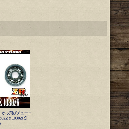
】かっ飛びチューニ
0ZZ＆1030ZR】
）