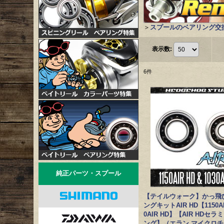
＞
スプールのベアリング交
表示数
:
6
件
純正パーツ・スプール
【テイルウォーク】かっ飛
ングキットAIR HD【1150AI
0AIR HD】【AIR HDセ
ング】（エラン,マイクロ