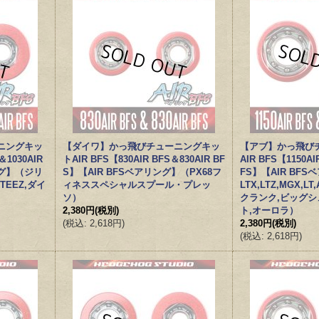
ニングキッ
【ダイワ】かっ飛びチューニングキッ
【アブ】かっ飛び
＆1030AIR
トAIR BFS【830AIR BFS＆830AIR BF
AIR BFS【1150AI
ング】（ジリ
S】【AIR BFSベアリング】（PX68フ
FS】【AIR BFS
STEEZ,ダイ
ィネススペシャルスプール・プレッ
LTX,LTZ,MGX,LT,
ソ）
クランク,ビッグ
2,380円
(税別)
ト,オーロラ）
(
税込
:
2,618円
)
2,380円
(税別)
(
税込
:
2,618円
)