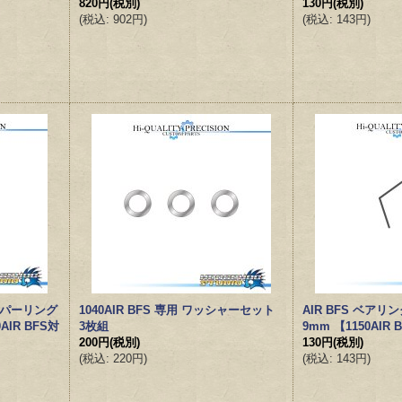
820円
(税別)
130円
(税別)
(
税込
:
902円
)
(
税込
:
143円
)
ッパーリング
1040AIR BFS 専用 ワッシャーセット
AIR BFS ベア
0AIR BFS対
3枚組
9mm 【1150AIR
200円
(税別)
130円
(税別)
(
税込
:
220円
)
(
税込
:
143円
)