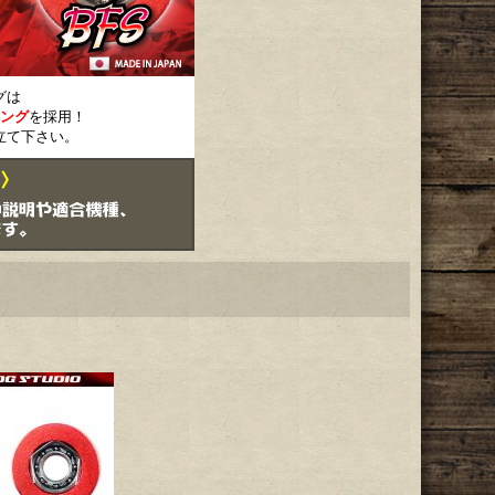
グは
ング
を採用！
立て下さい。