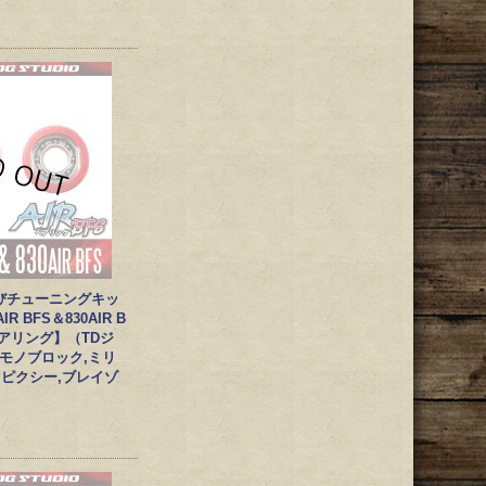
びチューニングキッ
IR BFS＆830AIR B
Sベアリング】（TDジ
-X,モノブロック,ミリ
,ピクシー,ブレイゾ