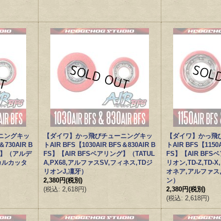
ニングキッ
【ダイワ】かっ飛びチューニングキッ
【ダイワ】かっ飛
＆730AIR B
トAIR BFS【1030AIR BFS＆830AIR B
トAIR BFS【1150A
グ】（アルデ
FS】【AIR BFSベアリング】（TATUL
FS】【AIR BF
カルカッタ
A,PX68,アルファスSV,フィネス,TDジ
リオン,TD-Z,TD
リオンJ,凜牙）
オネア,アルファス
2,380円
(税別)
ン）
(
税込
:
2,618円
)
2,380円
(税別)
(
税込
:
2,618円
)