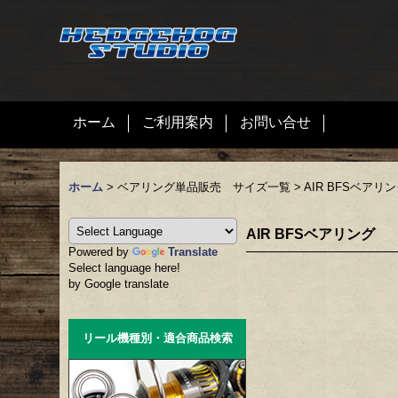
ホーム
ご利用案内
お問い合せ
ホーム
>
ベアリング単品販売 サイズ一覧
>
AIR BFSベアリ
AIR BFSベアリング
Powered by
Translate
Select language here!
by Google translate
リール機種別・適合商品検索