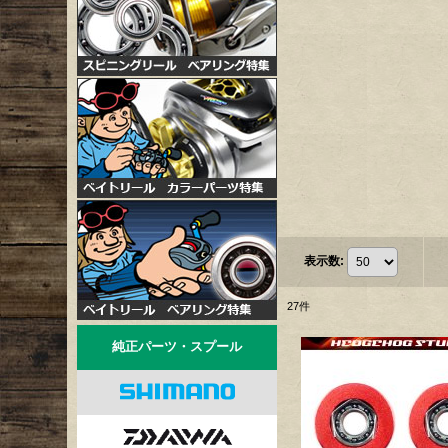
表示数
:
27
件
純正パーツ・スプール