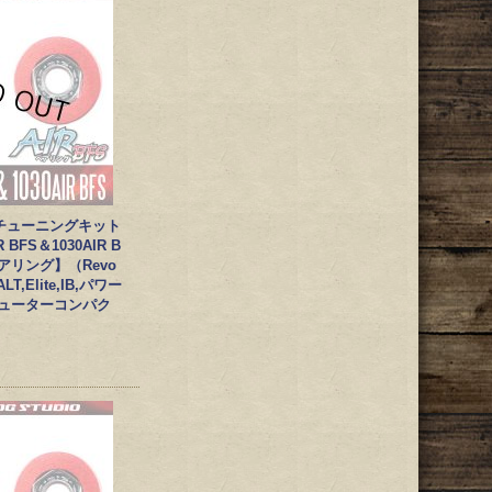
チューニングキット
R BFS＆1030AIR B
ベアリング】（Revo
ALT,Elite,IB,パワー
シューターコンパク