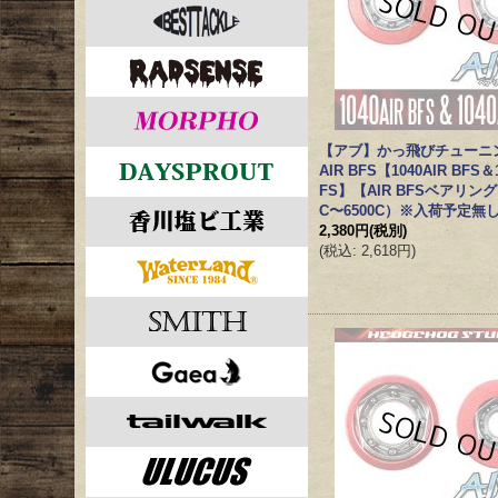
【アブ】かっ飛びチューニ
AIR BFS【1040AIR BFS＆1
FS】【AIR BFSベアリング
C〜6500C）※入荷予定無
2,380円
(税別)
(
税込
:
2,618円
)