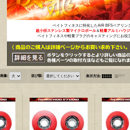
ベイトフィネスに特化したAIR BFSベアリン
超小径ステンレス製マイクロボール
＆
軽量アルミハウジ
ベイトフィネスや軽量プラグのキャスティングにお役
画像
:
並び順
:
表示方法
: