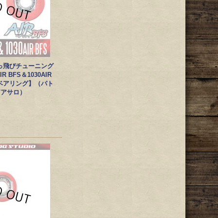
っ飛びチューニング
R BFS＆1030AIR
FSベアリング】（パト
/アサロ）