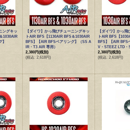
ニングキッ
【ダイワ】かっ飛びチューニングキッ
【ダイワ】かっ飛
＆1030AIR
トAIR BFS【1130AIR BFS＆1030AIR
トAIR BFS【1030A
ング】
BFS】【AIR BFSベアリング】（SS A
BFS】【AIR BF
IR・T3 AIR 専用）
V・STEEZ LTD・
2,380円
(税別)
2,380円
(税別)
(
税込
:
2,618円
)
(
税込
:
2,618円
)