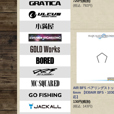
720円
(税別)
(
税込
:
792円
)
AIR BFS ベアリングスト
6mm 【830AIR BFS・103
応】
130円
(税別)
(
税込
:
143円
)