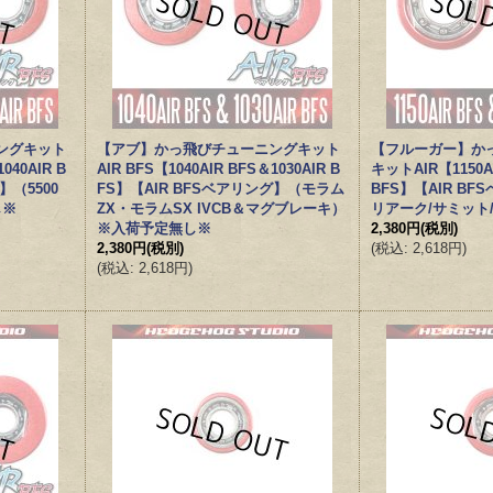
ングキット
【アブ】かっ飛びチューニングキット
【フルーガー】か
040AIR B
AIR BFS【1040AIR BFS＆1030AIR B
キットAIR【1150AI
】（5500
FS】【AIR BFSベアリング】（モラム
BFS】【AIR B
し※
ZX・モラムSX IVCB＆マグブレーキ）
リアーク/サミット
※入荷予定無し※
2,380円
(税別)
2,380円
(税別)
(
税込
:
2,618円
)
(
税込
:
2,618円
)