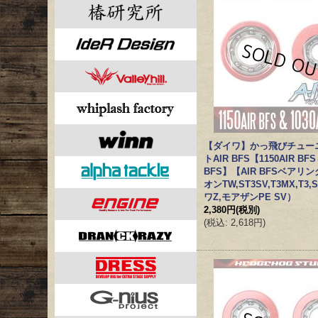
【ダイワ】かっ飛びチュー
トAIR BFS【1150AIR BFS
BFS】【AIR BFSベアリ
オンTW,ST3SV,T3MX,T3,
ワZ,モアザンPE SV）
2,380円
(税別)
(
税込
:
2,618円
)