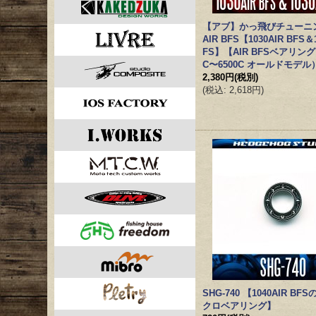
【アブ】かっ飛びチューニ
AIR BFS【1030AIR BFS＆1
FS】【AIR BFSベアリング
C〜6500C オールドモデル
2,380円
(税別)
(
税込
:
2,618円
)
SHG-740 【1040AIR B
クロベアリング】