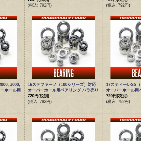
(
税込
:
792円
)
(
税込
:
792円
)
, 3000,
16ステファーノ（100シリーズ）対応
17スティーレSS
バーホール用
オーバーホール用ベアリング バラ売り
オーバーホール用
720円
(税別)
720円
(税別)
(
税込
:
792円
)
(
税込
:
792円
)