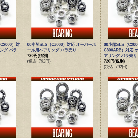
 C2000）対
00小船SLS（C3000）対応 オーバーホ
00小船SLS（C2000
ング バラ
ール用ベアリング バラ売り
C800ARB）対応
720円
(税別)
アリング バラ売り
(
税込
:
792円
)
720円
(税別)
(
税込
:
792円
)