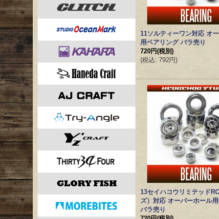
11ソルティーワン対応 オ
用ベアリング バラ売り
720円
(税別)
(
税込
:
792円
)
13セイハコウリミテッドRC
ズ）対応 オーバーホール
バラ売り
720円
(税別)