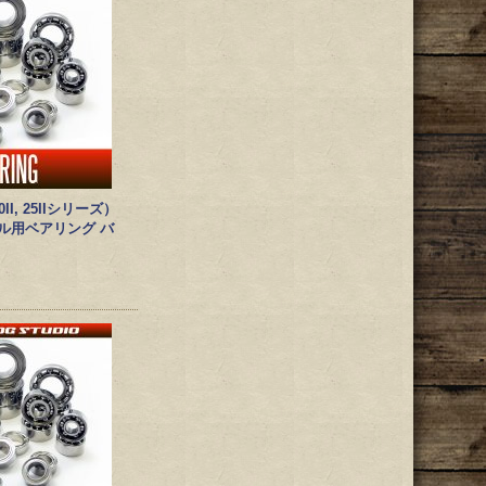
II, 25IIシリーズ）
ル用ベアリング バ