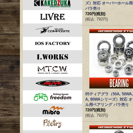
ズ）対応 オーバーホール
バラ売り
720円
(税別)
(
税込
:
792円
)
05ティアグラ（50A, 50WA,
A, 80WAシリーズ）対応 
ル用ベアリング バラ売り
720円
(税別)
(
税込
:
792円
)