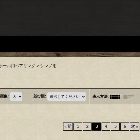
ホール用ベアリング
>
シマノ用
画像
:
並び順
:
表示方法
:
«
前
1
2
3
4
5
6
次
»