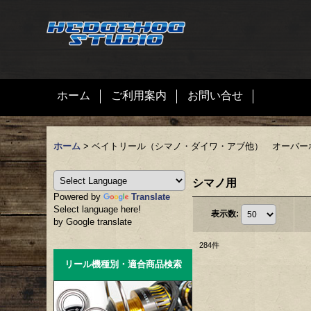
ホーム
ご利用案内
お問い合せ
ホーム
>
ベイトリール（シマノ・ダイワ・アブ他） オーバー
シマノ用
Powered by
Translate
Select language here!
表示数
:
by Google translate
284
件
リール機種別・適合商品検索