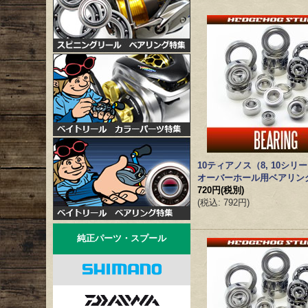
10ティアノス（8, 10シリ
オーバーホール用ベアリン
720円
(税別)
(
税込
:
792円
)
純正パーツ・スプール