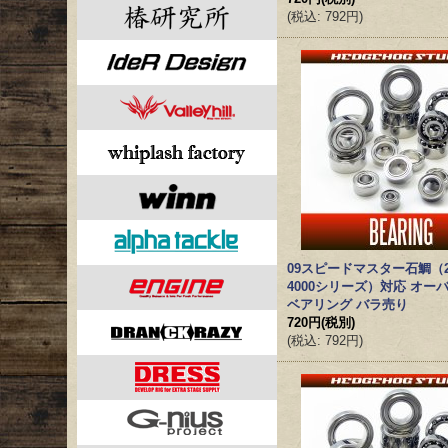
(
税込
:
792円
)
09スピードマスター石鯛（2000
4000シリーズ）対応 オー
ベアリング バラ売り
720円
(税別)
(
税込
:
792円
)