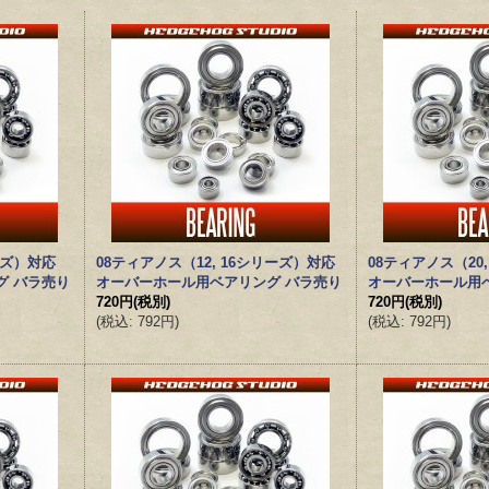
ーズ）対応
08ティアノス（12, 16シリーズ）対応
08ティアノス（20
グ バラ売り
オーバーホール用ベアリング バラ売り
オーバーホール用
720円
(税別)
720円
(税別)
(
税込
:
792円
)
(
税込
:
792円
)