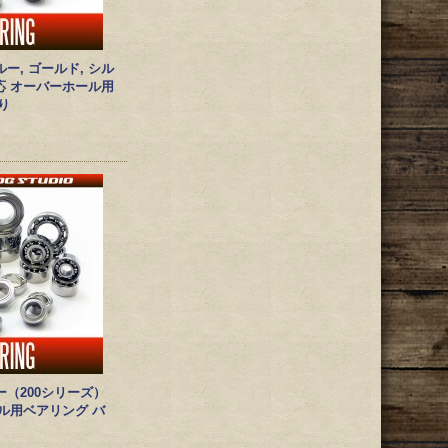
ー, ゴールド, シル
応 オーバーホール用
り
ー（200シリーズ）
ル用ベアリング バ