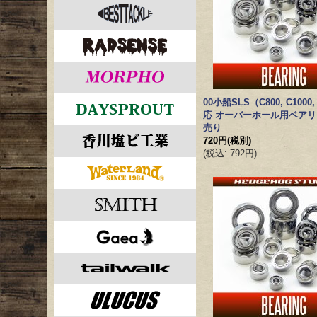
00小船SLS（C800, C1000,
応 オーバーホール用ベアリ
売り
720円
(税別)
(
税込
:
792円
)