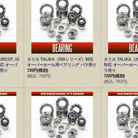
01SP, 10
タリカ TALIKA（50IIシリーズ）対応
タリカ TALIKA（20
対応 オーバ
オーバーホール用ベアリング バラ売り
対応 オーバーホー
ラ売り
720円
(税別)
ラ売り
(
税込
:
792円
)
720円
(税別)
(
税込
:
792円
)