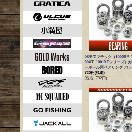
08チヌマチック（1000SP, 10
00XT, 1001XTシリーズ）
ーホール用ベアリング バ
720円
(税別)
(
税込
:
792円
)