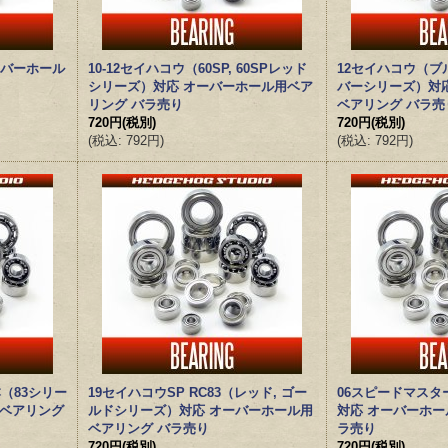
ーバーホール
10-12セイハコウ（60SP, 60SPレッド
12セイハコウ（ブル
シリーズ）対応 オーバーホール用ベア
バーシリーズ）対
リング バラ売り
ベアリング バラ売
720円
(税別)
720円
(税別)
(
税込
:
792円
)
(
税込
:
792円
)
（83シリー
19セイハコウSP RC83（レッド, ゴー
06スピードマスタ
用ベアリング
ルドシリーズ）対応 オーバーホール用
対応 オーバーホー
ベアリング バラ売り
ラ売り
720円
(税別)
720円
(税別)