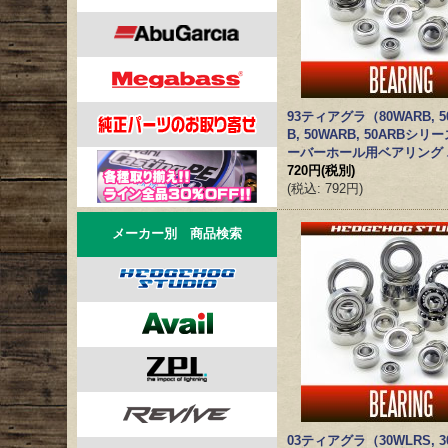
93ティアグラ（80WARB, 5
B, 50WARB, 50ARBシ
ーバーホール用ベアリング
720円
(税別)
(
税込
:
792円
)
メーカー別 商品検索
03ティアグラ（30WLRS, 3